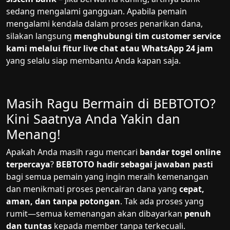
sedang mengalami gangguan. Apabila pemain
mengalami kendala dalam proses penarikan dana,
silakan langsung
menghubungi tim customer service
kami melalui fitur live chat atau WhatsApp 24 jam
yang selalu siap membantu Anda kapan saja.
Masih Ragu Bermain di BEBTOTO?
Kini Saatnya Anda Yakin dan
Menang!
Apakah Anda masih ragu mencari
bandar togel online
terpercaya
?
BEBTOTO hadir sebagai jawaban pasti
bagi semua pemain yang ingin meraih kemenangan
dan menikmati proses pencairan dana yang
cepat,
aman, dan tanpa potongan
. Tak ada proses yang
rumit—semua kemenangan akan dibayarkan
penuh
dan tuntas
kepada member tanpa terkecuali.