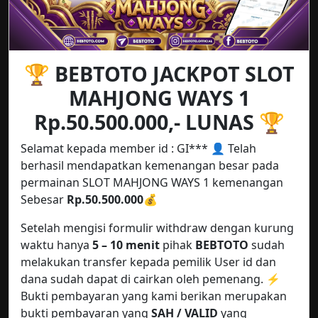
🏆
BEBTOTO JACKPOT SLOT
MAHJONG WAYS 1
Rp.50.500.000,- LUNAS
🏆
Selamat kepada member id : GI*** 👤 Telah
berhasil mendapatkan kemenangan besar pada
permainan SLOT MAHJONG WAYS 1 kemenangan
Sebesar
Rp.50.500.000
💰
Setelah mengisi formulir withdraw dengan kurung
waktu hanya
5 – 10 menit
pihak
BEBTOTO
sudah
melakukan transfer kepada pemilik User id dan
dana sudah dapat di cairkan oleh pemenang. ⚡
Bukti pembayaran yang kami berikan merupakan
bukti pembayaran yang
SAH / VALID
yang