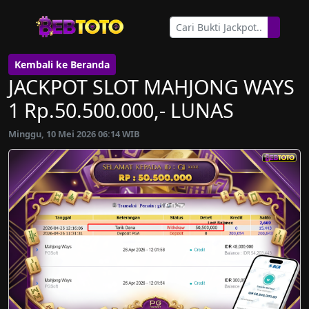
Kembali ke Beranda
JACKPOT SLOT MAHJONG WAYS
1 Rp.50.500.000,- LUNAS
Minggu, 10 Mei 2026 06:14 WIB