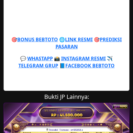
🎯
BONUS BEBTOTO
🌐
LINK RESMI
🎯
PREDIKSI
PASARAN
💬
WHASTAPP
📸
INSTAGRAM RESMI
✈️
TELEGRAM GRUP
📘
FACEBOOK BEBTOTO
Bukti JP Lainnya: