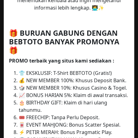
menemukan kendala atau ingin mengetahui
informasi lebih lengkap. 👩‍💻✨
🎁
BURUAN GABUNG DENGAN
BEBTOTO BANYAK PROMONYA
🎁
PROMO terbaik yang situs kami sediakan :
👕 EKSKLUSIF: T-Shirt BEBTOTO (Gratis!)
💰 NEW MEMBER 100%: Khusus Deposit Bank.
🎲 NEW MEMBER 10%: Khusus Casino & Togel.
📈 BONUS HARIAN 5%: Klaim di awal transaksi.
🎂 BIRTHDAY GIFT: Klaim di hari ulang
tahunmu.
🎟️ FREECHIP: Tanpa Perlu Deposit.
🀄 EVENT MAHJONG: Bonus Scatter Spesial.
⚡ PETIR MERAH: Bonus Pragmatic Play.