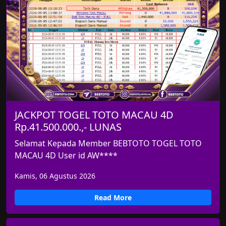
JACKPOT TOGEL TOTO MACAU 4D
Rp.41.500.000.,- LUNAS
Selamat Kepada Member BEBTOTO TOGEL TOTO
MACAU 4D User id AW****
Kamis, 06 Agustus 2026
Read More