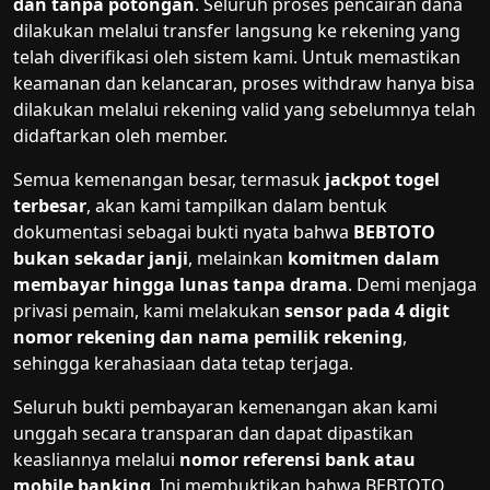
dan tanpa potongan
. Seluruh proses pencairan dana
dilakukan melalui transfer langsung ke rekening yang
telah diverifikasi oleh sistem kami. Untuk memastikan
keamanan dan kelancaran, proses withdraw hanya bisa
dilakukan melalui rekening valid yang sebelumnya telah
didaftarkan oleh member.
Semua kemenangan besar, termasuk
jackpot togel
terbesar
, akan kami tampilkan dalam bentuk
dokumentasi sebagai bukti nyata bahwa
BEBTOTO
bukan sekadar janji
, melainkan
komitmen dalam
membayar hingga lunas tanpa drama
. Demi menjaga
privasi pemain, kami melakukan
sensor pada 4 digit
nomor rekening dan nama pemilik rekening
,
sehingga kerahasiaan data tetap terjaga.
Seluruh bukti pembayaran kemenangan akan kami
unggah secara transparan dan dapat dipastikan
keasliannya melalui
nomor referensi bank atau
mobile banking
. Ini membuktikan bahwa BEBTOTO