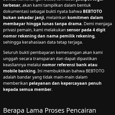
terbesar
, akan kami tampilkan dalam bentuk
dokumentasi sebagai bukti nyata bahwa
BEBTOTO
bukan sekadar janji
, melainkan
komitmen dalam
membayar hingga lunas tanpa drama
. Demi menjaga
privasi pemain, kami melakukan
sensor pada 4 digit
nomor rekening dan nama pemilik rekening
,
sehingga kerahasiaan data tetap terjaga.
Seluruh bukti pembayaran kemenangan akan kami
unggah secara transparan dan dapat dipastikan
keasliannya melalui
nomor referensi bank atau
mobile banking
. Ini membuktikan bahwa BEBTOTO
adalah bandar yang tidak main-main dalam
memberikan
pelayanan dan kepercayaan penuh
kepada semua member
.
Berapa Lama Proses Pencairan