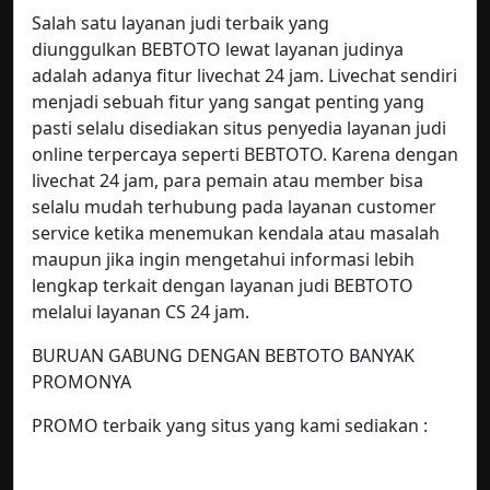
Salah satu layanan judi terbaik yang
diunggulkan BEBTOTO lewat layanan judinya
adalah adanya fitur livechat 24 jam. Livechat sendiri
menjadi sebuah fitur yang sangat penting yang
pasti selalu disediakan situs penyedia layanan judi
online terpercaya seperti BEBTOTO. Karena dengan
livechat 24 jam, para pemain atau member bisa
selalu mudah terhubung pada layanan customer
service ketika menemukan kendala atau masalah
maupun jika ingin mengetahui informasi lebih
lengkap terkait dengan layanan judi BEBTOTO
melalui layanan CS 24 jam.
BURUAN GABUNG DENGAN BEBTOTO BANYAK
PROMONYA
PROMO terbaik yang situs yang kami sediakan :