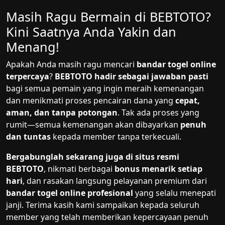
Masih Ragu Bermain di BEBTOTO?
Kini Saatnya Anda Yakin dan
Menang!
Apakah Anda masih ragu mencari
bandar togel online
terpercaya
?
BEBTOTO hadir sebagai jawaban pasti
bagi semua pemain yang ingin meraih kemenangan
dan menikmati proses pencairan dana yang
cepat,
aman, dan tanpa potongan
. Tak ada proses yang
rumit—semua kemenangan akan dibayarkan
penuh
dan tuntas
kepada member tanpa terkecuali.
Bergabunglah sekarang juga di situs resmi
BEBTOTO
, nikmati berbagai
bonus menarik setiap
hari
, dan rasakan langsung pelayanan premium dari
bandar togel online profesional
yang selalu menepati
janji. Terima kasih kami sampaikan kepada seluruh
member yang telah memberikan kepercayaan penuh