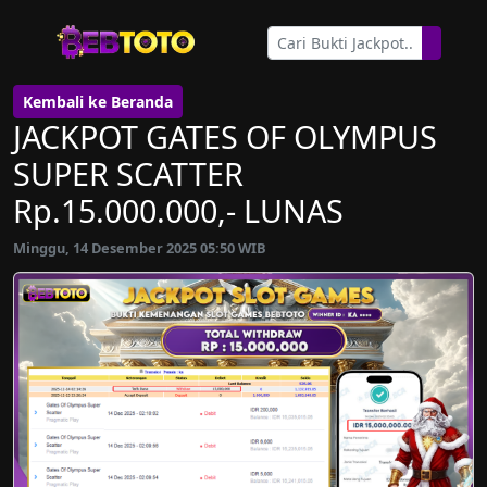
Kembali ke Beranda
JACKPOT GATES OF OLYMPUS
SUPER SCATTER
Rp.15.000.000,- LUNAS
Minggu, 14 Desember 2025 05:50 WIB