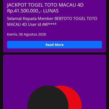
JACKPOT TOGEL TOTO MACAU 4D
Rp.41.500.000.,- LUNAS
Selamat Kepada Member BEBTOTO TOGEL TOTO
MACAU 4D User id AW****
Kamis, 06 Agustus 2026
Read More