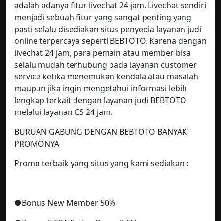
adalah adanya fitur livechat 24 jam. Livechat sendiri
menjadi sebuah fitur yang sangat penting yang
pasti selalu disediakan situs penyedia layanan judi
online terpercaya seperti BEBTOTO. Karena dengan
livechat 24 jam, para pemain atau member bisa
selalu mudah terhubung pada layanan customer
service ketika menemukan kendala atau masalah
maupun jika ingin mengetahui informasi lebih
lengkap terkait dengan layanan judi BEBTOTO
melalui layanan CS 24 jam.
BURUAN GABUNG DENGAN BEBTOTO BANYAK
PROMONYA
Promo terbaik yang situs yang kami sediakan :
●Bonus New Member 50%