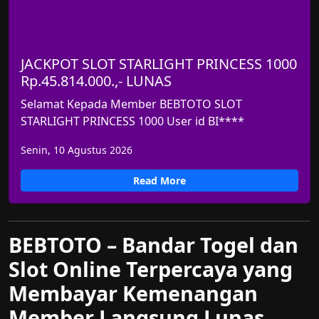
JACKPOT SLOT STARLIGHT PRINCESS 1000
Rp.45.814.000.,- LUNAS
Selamat Kepada Member BEBTOTO SLOT
STARLIGHT PRINCESS 1000 User id BI****
Senin, 10 Agustus 2026
Read More
BEBTOTO – Bandar Togel dan
Slot Online Terpercaya yang
Membayar Kemenangan
Member Langsung Lunas