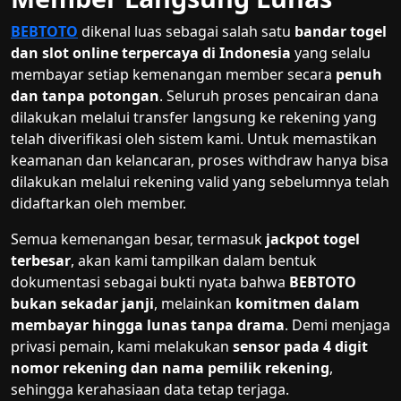
BEBTOTO
dikenal luas sebagai salah satu
bandar togel
dan slot online terpercaya di Indonesia
yang selalu
membayar setiap kemenangan member secara
penuh
dan tanpa potongan
. Seluruh proses pencairan dana
dilakukan melalui transfer langsung ke rekening yang
telah diverifikasi oleh sistem kami. Untuk memastikan
keamanan dan kelancaran, proses withdraw hanya bisa
dilakukan melalui rekening valid yang sebelumnya telah
didaftarkan oleh member.
Semua kemenangan besar, termasuk
jackpot togel
terbesar
, akan kami tampilkan dalam bentuk
dokumentasi sebagai bukti nyata bahwa
BEBTOTO
bukan sekadar janji
, melainkan
komitmen dalam
membayar hingga lunas tanpa drama
. Demi menjaga
privasi pemain, kami melakukan
sensor pada 4 digit
nomor rekening dan nama pemilik rekening
,
sehingga kerahasiaan data tetap terjaga.