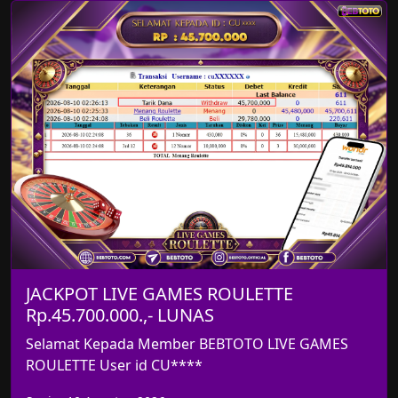
JACKPOT LIVE GAMES ROULETTE
Rp.45.700.000.,- LUNAS
Selamat Kepada Member BEBTOTO LIVE GAMES
ROULETTE User id CU****