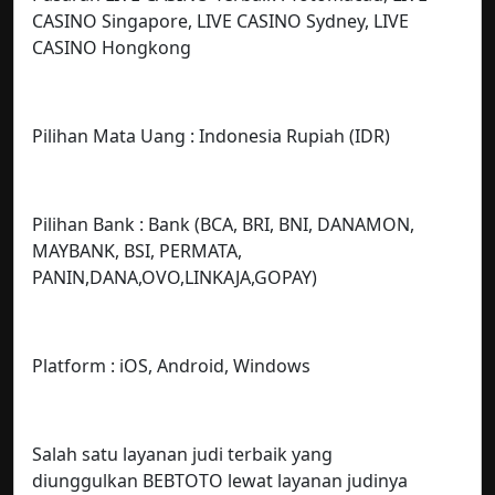
CASINO Singapore, LIVE CASINO Sydney, LIVE
CASINO Hongkong
Pilihan Mata Uang : Indonesia Rupiah (IDR)
Pilihan Bank : Bank (BCA, BRI, BNI, DANAMON,
MAYBANK, BSI, PERMATA,
PANIN,DANA,OVO,LINKAJA,GOPAY)
Platform : iOS, Android, Windows
Salah satu layanan judi terbaik yang
diunggulkan BEBTOTO lewat layanan judinya