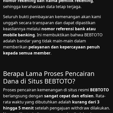
nomor rekening dan nama pemilik rekening
,
sehingga kerahasiaan data tetap terjaga.
Seluruh bukti pembayaran kemenangan akan kami
unggah secara transparan dan dapat dipastikan
keasliannya melalui
nomor referensi bank atau
mobile banking
. Ini membuktikan bahwa BEBTOTO
adalah bandar yang tidak main-main dalam
memberikan
pelayanan dan kepercayaan penuh
kepada semua member
.
Berapa Lama Proses Pencairan
Dana di Situs BEBTOTO?
Proses pencairan kemenangan di situs resmi
BEBTOTO
berlangsung dengan
sangat cepat dan efisien
. Rata-
rata waktu yang dibutuhkan adalah
kurang dari 3
hingga 5 menit
setelah pengajuan withdraw dilakukan.