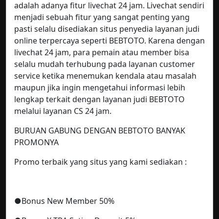
adalah adanya fitur livechat 24 jam. Livechat sendiri
menjadi sebuah fitur yang sangat penting yang
pasti selalu disediakan situs penyedia layanan judi
online terpercaya seperti BEBTOTO. Karena dengan
livechat 24 jam, para pemain atau member bisa
selalu mudah terhubung pada layanan customer
service ketika menemukan kendala atau masalah
maupun jika ingin mengetahui informasi lebih
lengkap terkait dengan layanan judi BEBTOTO
melalui layanan CS 24 jam.
BURUAN GABUNG DENGAN BEBTOTO BANYAK
PROMONYA
Promo terbaik yang situs yang kami sediakan :
●Bonus New Member 50%