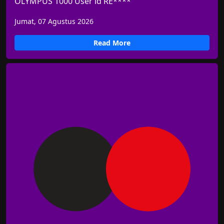
OLYMPUS 1000 User id RE****
Jumat, 07 Agustus 2026
Read More