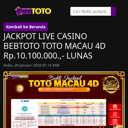
Kembali ke Beranda
JACKPOT LIVE CASINO
BEBTOTO TOTO MACAU 4D
Rp.10.100.000.,- LUNAS
Rabu, 29 Januari 2025 07:13 WIB