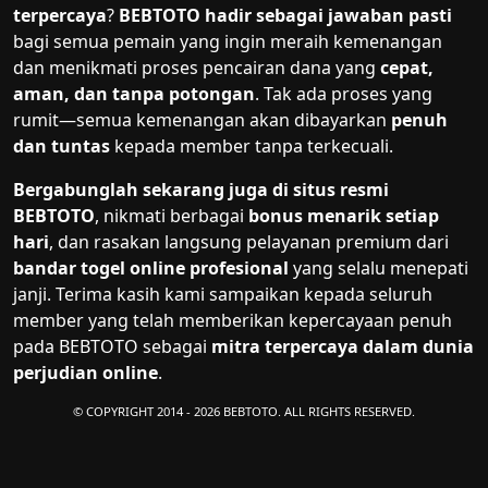
terpercaya
?
BEBTOTO hadir sebagai jawaban pasti
bagi semua pemain yang ingin meraih kemenangan
dan menikmati proses pencairan dana yang
cepat,
aman, dan tanpa potongan
. Tak ada proses yang
rumit—semua kemenangan akan dibayarkan
penuh
dan tuntas
kepada member tanpa terkecuali.
Bergabunglah sekarang juga di situs resmi
BEBTOTO
, nikmati berbagai
bonus menarik setiap
hari
, dan rasakan langsung pelayanan premium dari
bandar togel online profesional
yang selalu menepati
janji. Terima kasih kami sampaikan kepada seluruh
member yang telah memberikan kepercayaan penuh
pada BEBTOTO sebagai
mitra terpercaya dalam dunia
perjudian online
.
© COPYRIGHT 2014 - 2026 BEBTOTO. ALL RIGHTS RESERVED.