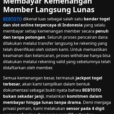
Membayar Kemenangan
Member Langsung Lunas
BEBTOTO
dikenal luas sebagai salah satu
bandar togel
dan slot online terpercaya di Indonesia
yang selalu
membayar setiap kemenangan member secara
penuh
dan tanpa potongan
. Seluruh proses pencairan dana
dilakukan melalui transfer langsung ke rekening yang
telah diverifikasi oleh sistem kami. Untuk memastikan
keamanan dan kelancaran, proses withdraw hanya bisa
dilakukan melalui rekening valid yang sebelumnya telah
didaftarkan oleh member.
Semua kemenangan besar, termasuk
jackpot togel
terbesar
, akan kami tampilkan dalam bentuk
dokumentasi sebagai bukti nyata bahwa
BEBTOTO
bukan sekadar janji
, melainkan
komitmen dalam
membayar hingga lunas tanpa drama
. Demi menjaga
privasi pemain, kami melakukan
sensor pada 4 digit