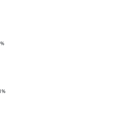
0%
.1%