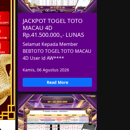
JACKPOT TOGEL TOTO
MACAU 4D
Rp.41.500.000.,- LUNAS
Selamat Kepada Member
BEBTOTO TOGEL TOTO MACAU
4D User id AW****
Kamis, 06 Agustus 2026
Read More