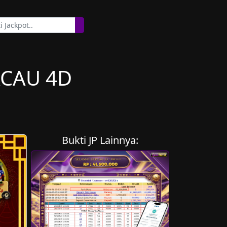
ACAU 4D
Bukti JP Lainnya: