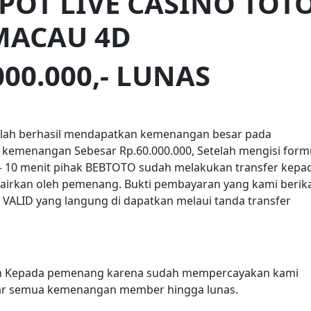
POT LIVE CASINO TOT
MACAU 4D
000.000,- LUNAS
elah berhasil mendapatkan kemenangan besar pada
emenangan Sebesar Rp.60.000.000, Setelah mengisi formu
– 10 menit pihak BEBTOTO sudah melakukan transfer kepa
 cairkan oleh pemenang. Bukti pembayaran yang kami berik
VALID yang langung di dapatkan melaui tanda transfer
h Kepada pemenang karena sudah mempercayakan kami
ar semua kemenangan member hingga lunas.