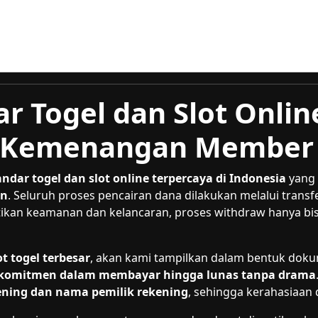
r Togel dan Slot Onlin
 Kemenangan Member 
ndar togel dan slot online terpercaya di Indonesia
yang 
an
. Seluruh proses pencairan dana dilakukan melalui transf
tikan keamanan dan kelancaran, proses withdraw hanya bisa
t togel terbesar
, akan kami tampilkan dalam bentuk doku
komitmen dalam membayar hingga lunas tanpa drama
kening dan nama pemilik rekening
, sehingga kerahasiaan d