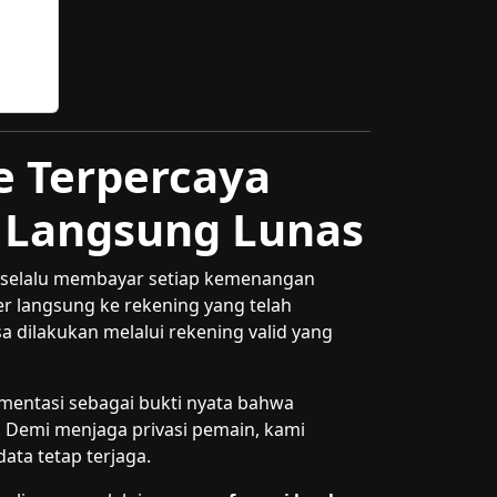
e Terpercaya
Langsung Lunas
selalu membayar setiap kemenangan
er langsung ke rekening yang telah
 dilakukan melalui rekening valid yang
mentasi sebagai bukti nyata bahwa
. Demi menjaga privasi pemain, kami
ata tetap terjaga.