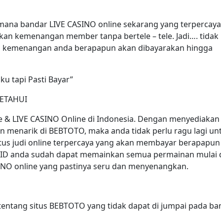
ana bandar LIVE CASINO online sekarang yang terpercaya
an kemenangan member tanpa bertele – tele. Jadi…. tidak
na kemenangan anda berapapun akan dibayarakan hingga
ku tapi Pasti Bayar”
KETAHUI
e & LIVE CASINO Online di Indonesia. Dengan menyediakan
 menarik di BEBTOTO, maka anda tidak perlu ragu lagi un
us judi online terpercaya yang akan membayar berapapun
ID anda sudah dapat memainkan semua permainan mulai 
SINO online yang pastinya seru dan menyenangkan.
 tentang situs BEBTOTO yang tidak dapat di jumpai pada ba