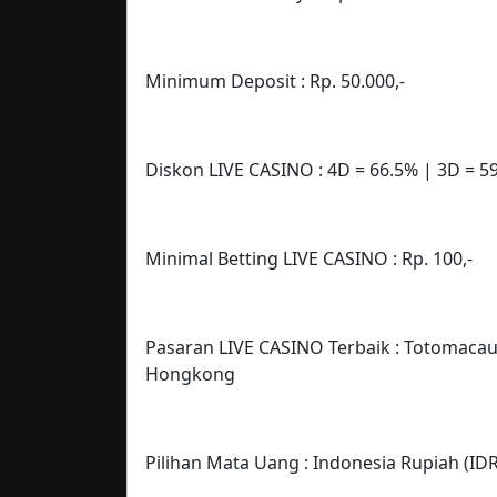
Minimum Deposit : Rp. 50.000,-
Diskon LIVE CASINO : 4D = 66.5% | 3D = 5
Minimal Betting LIVE CASINO : Rp. 100,-
Pasaran LIVE CASINO Terbaik : Totomacau
Hongkong
Pilihan Mata Uang : Indonesia Rupiah (IDR