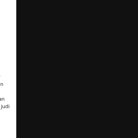
r
an
an
judi