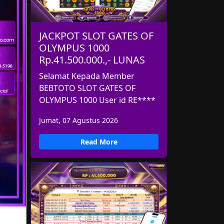
JACKPOT SLOT GATES OF
OLYMPUS 1000
Rp.41.500.000.,- LUNAS
Selamat Kepada Member
BEBTOTO SLOT GATES OF
OLYMPUS 1000 User id RE****
Jumat, 07 Agustus 2026
Read More