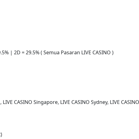
9.5% | 2D = 29.5% ( Semua Pasaran LIVE CASINO )
, LIVE CASINO Singapore, LIVE CASINO Sydney, LIVE CASIN
)