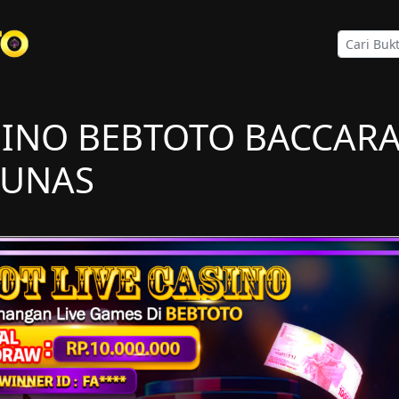
ASINO BEBTOTO BACCARA
 LUNAS