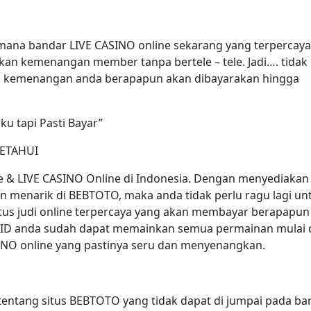
ana bandar LIVE CASINO online sekarang yang terpercaya
an kemenangan member tanpa bertele – tele. Jadi…. tidak
na kemenangan anda berapapun akan dibayarakan hingga
ku tapi Pasti Bayar”
KETAHUI
e & LIVE CASINO Online di Indonesia. Dengan menyediakan
 menarik di BEBTOTO, maka anda tidak perlu ragu lagi un
us judi online terpercaya yang akan membayar berapapun
ID anda sudah dapat memainkan semua permainan mulai 
SINO online yang pastinya seru dan menyenangkan.
 tentang situs BEBTOTO yang tidak dapat di jumpai pada ba