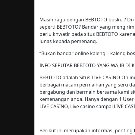
Masih ragu dengan BEBTOTO bosku ? Di m
seperti BEBTOTO? Bandar yang mengirimk
perlu khwatir pada situs BEBTOTO kare
lunas kepada pemenang.
“Bukan bandar online kaleng – kaleng bos
INFO SEPUTAR BEBTOTO YANG WAJIB DI 
BEBTOTO adalah Situs LIVE CASINO Onlin
berbagai macam permainan yang seru dan
bergabung dan bermain bersama kami sit
kemenangan anda. Hanya dengan 1 User 
LIVE CASINO, Live casino sampai LIVE CA
Berikut ini merupakan informasi penting