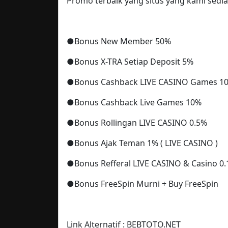
Promo terbaik yang situs yang kami sedia
●Bonus New Member 50%
●Bonus X-TRA Setiap Deposit 5%
●Bonus Cashback LIVE CASINO Games 1
●Bonus Cashback Live Games 10%
●Bonus Rollingan LIVE CASINO 0.5%
●Bonus Ajak Teman 1% ( LIVE CASINO )
●Bonus Refferal LIVE CASINO & Casino 0
●Bonus FreeSpin Murni + Buy FreeSpin
Link Alternatif : BEBTOTO.NET