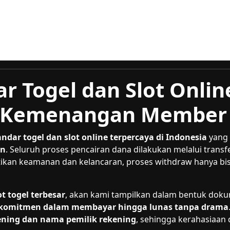
r Togel dan Slot Onlin
 Kemenangan Member 
ndar togel dan slot online terpercaya di Indonesia
yang 
an
. Seluruh proses pencairan dana dilakukan melalui transf
tikan keamanan dan kelancaran, proses withdraw hanya bisa
t togel terbesar
, akan kami tampilkan dalam bentuk doku
komitmen dalam membayar hingga lunas tanpa drama
kening dan nama pemilik rekening
, sehingga kerahasiaan d