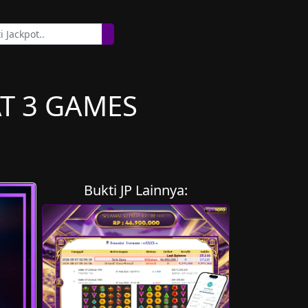
T 3 GAMES
Bukti JP Lainnya: