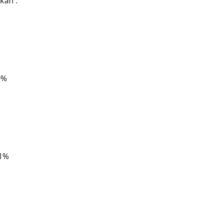
kan :
0%
.1%