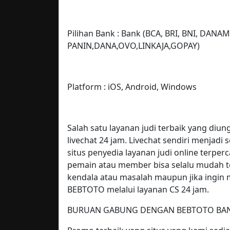
Pilihan Bank : Bank (BCA, BRI, BNI, DAN
PANIN,DANA,OVO,LINKAJA,GOPAY)
Platform : iOS, Android, Windows
Salah satu layanan judi terbaik yang diu
livechat 24 jam. Livechat sendiri menjadi 
situs penyedia layanan judi online terper
pemain atau member bisa selalu mudah 
kendala atau masalah maupun jika ingin m
BEBTOTO melalui layanan CS 24 jam.
BURUAN GABUNG DENGAN BEBTOTO BA