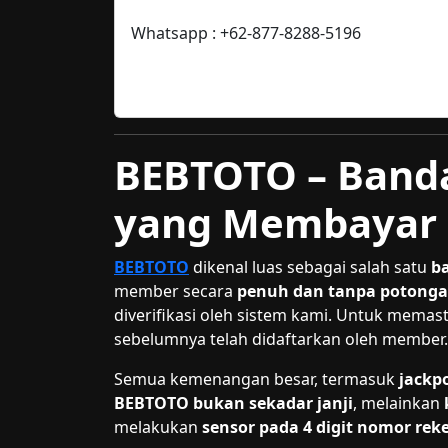
Whatsapp : +62-877-8288-5196
BEBTOTO – Banda
yang Membayar
BEBTOTO
dikenal luas sebagai salah satu
ba
member secara
penuh dan tanpa potong
diverifikasi oleh sistem kami. Untuk memas
sebelumnya telah didaftarkan oleh member.
Semua kemenangan besar, termasuk
jackpo
BEBTOTO bukan sekadar janji
, melainkan
melakukan
sensor pada 4 digit nomor re