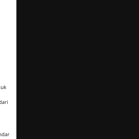
tuk
dari
ndar