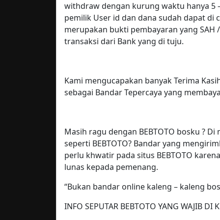
withdraw dengan kurung waktu hanya 5 
pemilik User id dan dana sudah dapat di
merupakan bukti pembayaran yang SAH / 
transaksi dari Bank yang di tuju.
Kami mengucapakan banyak Terima Kasi
sebagai Bandar Tepercaya yang membay
Masih ragu dengan BEBTOTO bosku ? Di m
seperti BEBTOTO? Bandar yang mengirimk
perlu khwatir pada situs BEBTOTO kare
lunas kepada pemenang.
“Bukan bandar online kaleng – kaleng bos
INFO SEPUTAR BEBTOTO YANG WAJIB DI 