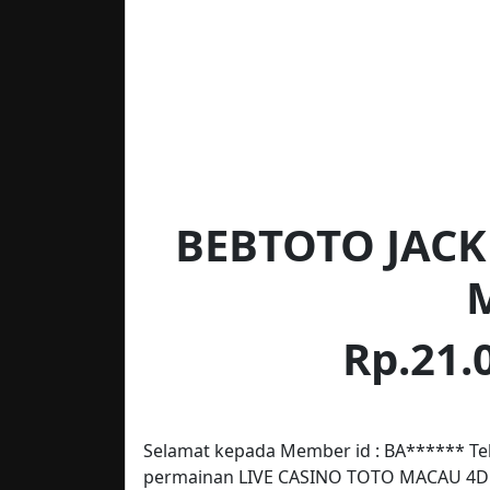
BEBTOTO JACK
Rp.21.
Selamat kepada Member id : BA****** T
permainan LIVE CASINO TOTO MACAU 4D k