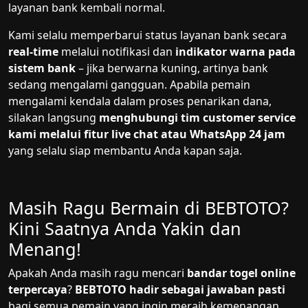
layanan bank kembali normal.
Kami selalu memperbarui status layanan bank secara
real-time
melalui notifikasi dan
indikator warna pada
sistem bank
– jika berwarna kuning, artinya bank
sedang mengalami gangguan. Apabila pemain
mengalami kendala dalam proses penarikan dana,
silakan langsung
menghubungi tim customer service
kami melalui fitur live chat atau WhatsApp 24 jam
yang selalu siap membantu Anda kapan saja.
Masih Ragu Bermain di BEBTOTO?
Kini Saatnya Anda Yakin dan
Menang!
Apakah Anda masih ragu mencari
bandar togel online
terpercaya
?
BEBTOTO hadir sebagai jawaban pasti
bagi semua pemain yang ingin meraih kemenangan