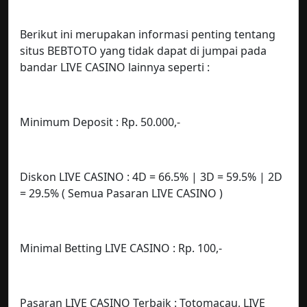
Berikut ini merupakan informasi penting tentang
situs BEBTOTO yang tidak dapat di jumpai pada
bandar LIVE CASINO lainnya seperti :
Minimum Deposit : Rp. 50.000,-
Diskon LIVE CASINO : 4D = 66.5% | 3D = 59.5% | 2D
= 29.5% ( Semua Pasaran LIVE CASINO )
Minimal Betting LIVE CASINO : Rp. 100,-
Pasaran LIVE CASINO Terbaik : Totomacau, LIVE