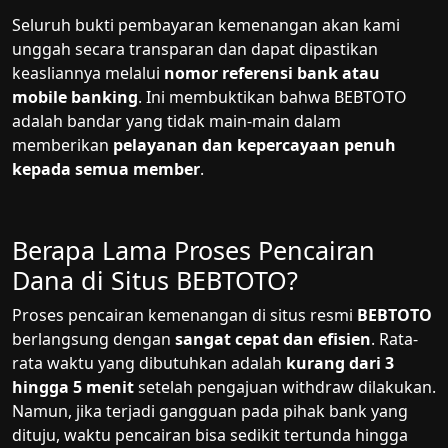
Seluruh bukti pembayaran kemenangan akan kami
unggah secara transparan dan dapat dipastikan
keasliannya melalui
nomor referensi bank atau
mobile banking
. Ini membuktikan bahwa BEBTOTO
adalah bandar yang tidak main-main dalam
memberikan
pelayanan dan kepercayaan penuh
kepada semua member
.
Berapa Lama Proses Pencairan
Dana di Situs BEBTOTO?
Proses pencairan kemenangan di situs resmi
BEBTOTO
berlangsung dengan
sangat cepat dan efisien
. Rata-
rata waktu yang dibutuhkan adalah
kurang dari 3
hingga 5 menit
setelah pengajuan withdraw dilakukan.
Namun, jika terjadi gangguan pada pihak bank yang
dituju, waktu pencairan bisa sedikit tertunda hingga