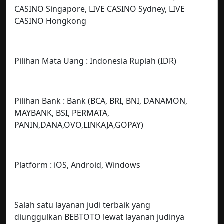
CASINO Singapore, LIVE CASINO Sydney, LIVE
CASINO Hongkong
Pilihan Mata Uang : Indonesia Rupiah (IDR)
Pilihan Bank : Bank (BCA, BRI, BNI, DANAMON,
MAYBANK, BSI, PERMATA,
PANIN,DANA,OVO,LINKAJA,GOPAY)
Platform : iOS, Android, Windows
Salah satu layanan judi terbaik yang
diunggulkan BEBTOTO lewat layanan judinya