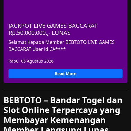
JACKPOT LIVE GAMES BACCARAT
Rp.50.000.000.,- LUNAS
Selamat Kepada Member BEBTOTO LIVE GAMES
BACCARAT User id CA****
Rabu, 05 Agustus 2026
Read More
BEBTOTO – Bandar Togel dan
Slot Online Terpercaya yang
Membayar Kemenangan
Member Langsung Lunas