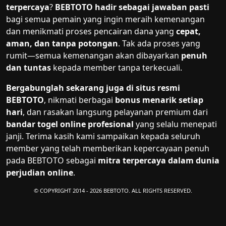
terpercaya
?
BEBTOTO hadir sebagai jawaban pasti
bagi semua pemain yang ingin meraih kemenangan
dan menikmati proses pencairan dana yang
cepat,
aman, dan tanpa potongan
. Tak ada proses yang
rumit—semua kemenangan akan dibayarkan
penuh
dan tuntas
kepada member tanpa terkecuali.
Bergabunglah sekarang juga di situs resmi
BEBTOTO
, nikmati berbagai
bonus menarik setiap
hari
, dan rasakan langsung pelayanan premium dari
bandar togel online profesional
yang selalu menepati
janji. Terima kasih kami sampaikan kepada seluruh
member yang telah memberikan kepercayaan penuh
pada BEBTOTO sebagai
mitra terpercaya dalam dunia
perjudian online
.
© COPYRIGHT 2014 - 2026 BEBTOTO. ALL RIGHTS RESERVED.