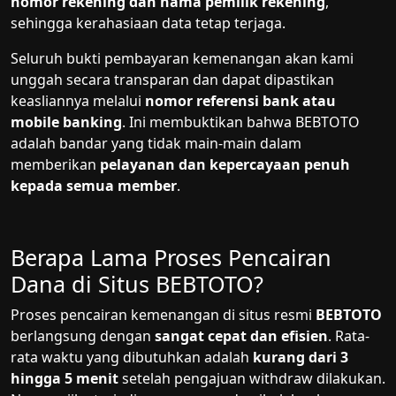
nomor rekening dan nama pemilik rekening
,
sehingga kerahasiaan data tetap terjaga.
Seluruh bukti pembayaran kemenangan akan kami
unggah secara transparan dan dapat dipastikan
keasliannya melalui
nomor referensi bank atau
mobile banking
. Ini membuktikan bahwa BEBTOTO
adalah bandar yang tidak main-main dalam
memberikan
pelayanan dan kepercayaan penuh
kepada semua member
.
Berapa Lama Proses Pencairan
Dana di Situs BEBTOTO?
Proses pencairan kemenangan di situs resmi
BEBTOTO
berlangsung dengan
sangat cepat dan efisien
. Rata-
rata waktu yang dibutuhkan adalah
kurang dari 3
hingga 5 menit
setelah pengajuan withdraw dilakukan.