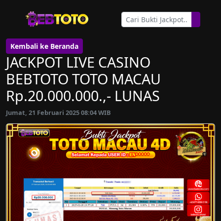
Kembali ke Beranda
JACKPOT LIVE CASINO
BEBTOTO TOTO MACAU
Rp.20.000.000.,- LUNAS
Jumat, 21 Februari 2025 08:04 WIB