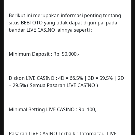
Berikut ini merupakan informasi penting tentang
situs BEBTOTO yang tidak dapat di jumpai pada
bandar LIVE CASINO lainnya seperti :
Minimum Deposit : Rp. 50.000,-
Diskon LIVE CASINO : 4D = 66.5% | 3D = 59.5% | 2D
= 29.5% ( Semua Pasaran LIVE CASINO )
Minimal Betting LIVE CASINO : Rp. 100,-
Pasaran LIVE CASINO Terbaik : Totomacau, LIVE