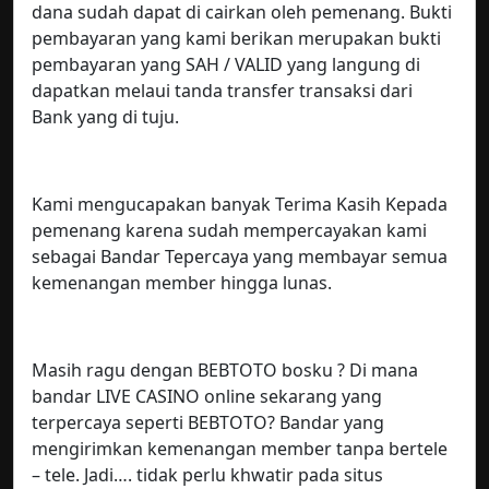
dana sudah dapat di cairkan oleh pemenang. Bukti
pembayaran yang kami berikan merupakan bukti
pembayaran yang SAH / VALID yang langung di
dapatkan melaui tanda transfer transaksi dari
Bank yang di tuju.
Kami mengucapakan banyak Terima Kasih Kepada
pemenang karena sudah mempercayakan kami
sebagai Bandar Tepercaya yang membayar semua
kemenangan member hingga lunas.
Masih ragu dengan BEBTOTO bosku ? Di mana
bandar LIVE CASINO online sekarang yang
terpercaya seperti BEBTOTO? Bandar yang
mengirimkan kemenangan member tanpa bertele
– tele. Jadi…. tidak perlu khwatir pada situs