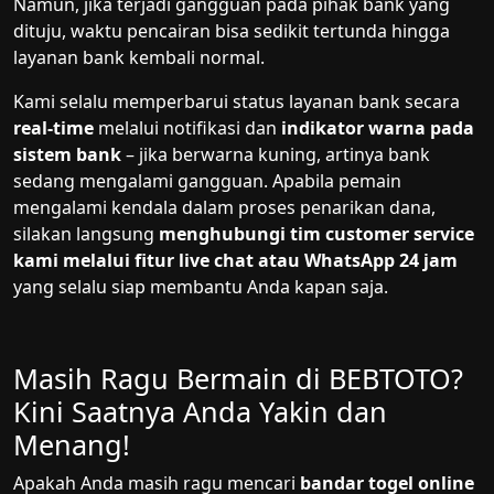
Namun, jika terjadi gangguan pada pihak bank yang
dituju, waktu pencairan bisa sedikit tertunda hingga
layanan bank kembali normal.
Kami selalu memperbarui status layanan bank secara
real-time
melalui notifikasi dan
indikator warna pada
sistem bank
– jika berwarna kuning, artinya bank
sedang mengalami gangguan. Apabila pemain
mengalami kendala dalam proses penarikan dana,
silakan langsung
menghubungi tim customer service
kami melalui fitur live chat atau WhatsApp 24 jam
yang selalu siap membantu Anda kapan saja.
Masih Ragu Bermain di BEBTOTO?
Kini Saatnya Anda Yakin dan
Menang!
Apakah Anda masih ragu mencari
bandar togel online