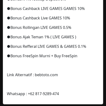
●Bonus Cashback LIVE GAMES GAMES 10%
●Bonus Cashback Live GAMES 10%
●Bonus Rollingan LIVE GAMES 0.5%
●Bonus Ajak Teman 1% ( LIVE GAMES )
●Bonus Refferal LIVE GAMES & GAMES 0.1%
●Bonus FreeSpin Murni + Buy FreeSpin
Link Alternatif : bebtoto.com
Whatsapp : +62 817-9289-474