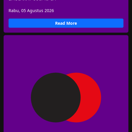
Rabu, 05 Agustus 2026
Read More