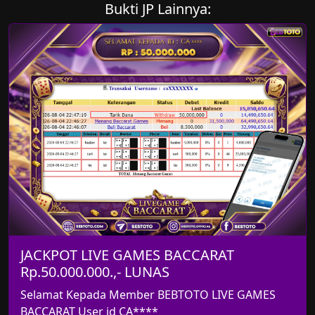
Bukti JP Lainnya:
JACKPOT LIVE GAMES BACCARAT
Rp.50.000.000.,- LUNAS
Selamat Kepada Member BEBTOTO LIVE GAMES
BACCARAT User id CA****