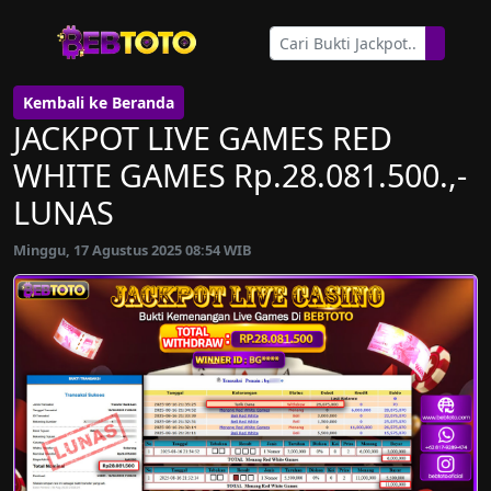
Kembali ke Beranda
JACKPOT LIVE GAMES RED
WHITE GAMES Rp.28.081.500.,-
LUNAS
Minggu, 17 Agustus 2025 08:54 WIB