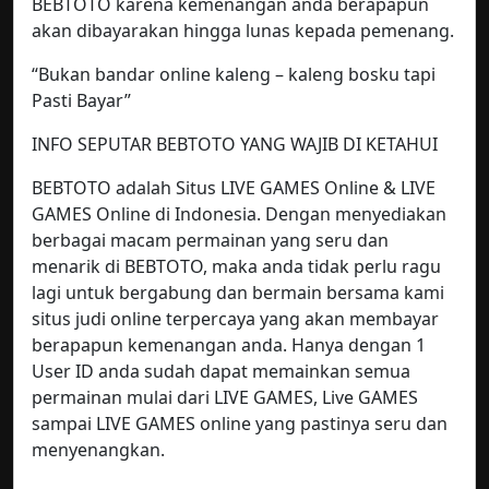
BEBTOTO karena kemenangan anda berapapun
akan dibayarakan hingga lunas kepada pemenang.
“Bukan bandar online kaleng – kaleng bosku tapi
Pasti Bayar”
INFO SEPUTAR BEBTOTO YANG WAJIB DI KETAHUI
BEBTOTO adalah Situs LIVE GAMES Online & LIVE
GAMES Online di Indonesia. Dengan menyediakan
berbagai macam permainan yang seru dan
menarik di BEBTOTO, maka anda tidak perlu ragu
lagi untuk bergabung dan bermain bersama kami
situs judi online terpercaya yang akan membayar
berapapun kemenangan anda. Hanya dengan 1
User ID anda sudah dapat memainkan semua
permainan mulai dari LIVE GAMES, Live GAMES
sampai LIVE GAMES online yang pastinya seru dan
menyenangkan.