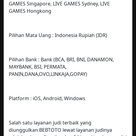
GAMES Singapore, LIVE GAMES Sydney, LIVE
GAMES Hongkong
Pilihan Mata Uang : Indonesia Rupiah (IDR)
Pilihan Bank : Bank (BCA, BRI, BNI, DANAMON,
MAYBANK, BSI, PERMATA,
PANIN,DANA,OVO,LINKAJA,GOPAY)
Platform : iOS, Android, Windows
Salah satu layanan judi terbaik yang
diunggulkan BEBTOTO lewat layanan judinya