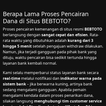
Berapa Lama Proses Pencairan
Dana di Situs BEBTOTO?
Proses pencairan kemenangan di situs resmi
BEBTOTO
berlangsung dengan
sangat cepat dan efisien
. Rata-
rata waktu yang dibutuhkan adalah
kurang dari 3
hingga 5 menit
setelah pengajuan withdraw dilakukan.
Namun, jika terjadi gangguan pada pihak bank yang
dituju, waktu pencairan bisa sedikit tertunda hingga
layanan bank kembali normal.
Kami selalu memperbarui status layanan bank secara
real-time
melalui notifikasi dan
indikator warna pada
sistem bank
– jika berwarna kuning, artinya bank
sedang mengalami gangguan. Apabila pemain
mengalami kendala dalam proses penarikan dana,
silakan langsung
menghubungi tim customer service