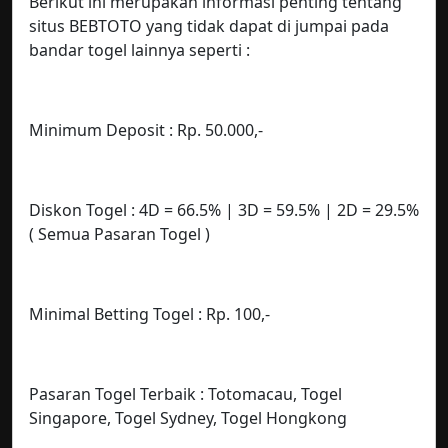
Berikut ini merupakan informasi penting tentang
situs BEBTOTO yang tidak dapat di jumpai pada
bandar togel lainnya seperti :
Minimum Deposit : Rp. 50.000,-
Diskon Togel : 4D = 66.5% | 3D = 59.5% | 2D = 29.5%
( Semua Pasaran Togel )
Minimal Betting Togel : Rp. 100,-
Pasaran Togel Terbaik : Totomacau, Togel
Singapore, Togel Sydney, Togel Hongkong