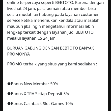
online terpercaya seperti BEBTOTO. Karena dengan
livechat 24 jam, para pemain atau member bisa
selalu mudah terhubung pada layanan customer
service ketika menemukan kendala atau masalah
maupun jika ingin mengetahui informasi lebih
lengkap terkait dengan layanan judi BEBTOTO
melalui layanan CS 24 jam.
BURUAN GABUNG DENGAN BEBTOTO BANYAK
PROMONYA
PROMO terbaik yang situs yang kami sediakan :
●Bonus New Member 50%
●Bonus X-TRA Setiap Deposit 5%
●Bonus Cashback Slot Games 10%