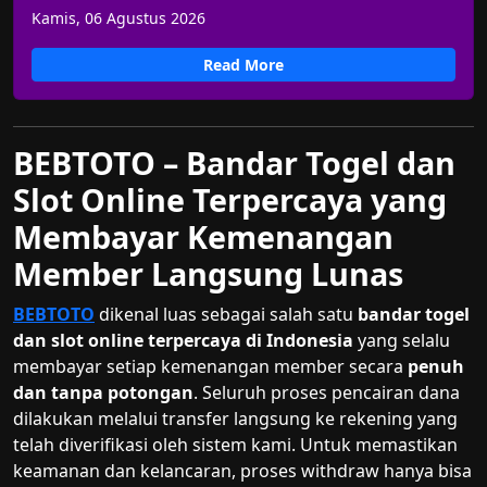
Kamis, 06 Agustus 2026
Read More
BEBTOTO – Bandar Togel dan
Slot Online Terpercaya yang
Membayar Kemenangan
Member Langsung Lunas
BEBTOTO
dikenal luas sebagai salah satu
bandar togel
dan slot online terpercaya di Indonesia
yang selalu
membayar setiap kemenangan member secara
penuh
dan tanpa potongan
. Seluruh proses pencairan dana
dilakukan melalui transfer langsung ke rekening yang
telah diverifikasi oleh sistem kami. Untuk memastikan
keamanan dan kelancaran, proses withdraw hanya bisa