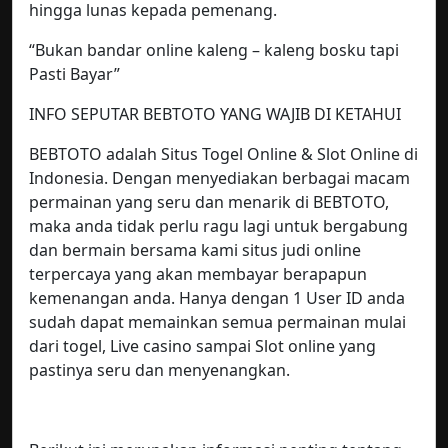
hingga lunas kepada pemenang.
“Bukan bandar online kaleng – kaleng bosku tapi
Pasti Bayar”
INFO SEPUTAR BEBTOTO YANG WAJIB DI KETAHUI
BEBTOTO adalah Situs Togel Online & Slot Online di
Indonesia. Dengan menyediakan berbagai macam
permainan yang seru dan menarik di BEBTOTO,
maka anda tidak perlu ragu lagi untuk bergabung
dan bermain bersama kami situs judi online
terpercaya yang akan membayar berapapun
kemenangan anda. Hanya dengan 1 User ID anda
sudah dapat memainkan semua permainan mulai
dari togel, Live casino sampai Slot online yang
pastinya seru dan menyenangkan.