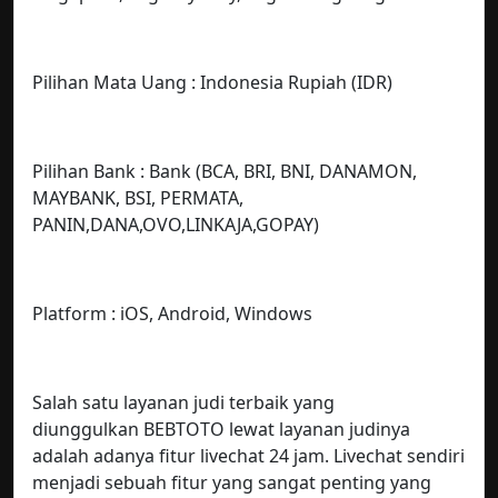
Pilihan Mata Uang : Indonesia Rupiah (IDR)
Pilihan Bank : Bank (BCA, BRI, BNI, DANAMON,
MAYBANK, BSI, PERMATA,
PANIN,DANA,OVO,LINKAJA,GOPAY)
Platform : iOS, Android, Windows
Salah satu layanan judi terbaik yang
diunggulkan BEBTOTO lewat layanan judinya
adalah adanya fitur livechat 24 jam. Livechat sendiri
menjadi sebuah fitur yang sangat penting yang