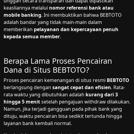
unggah secara transparan dan dapat dipastikan
keasliannya melalui
nomor referensi bank atau
mobile banking
. Ini membuktikan bahwa BEBTOTO
adalah bandar yang tidak main-main dalam
memberikan
pelayanan dan kepercayaan penuh
kepada semua member
.
Berapa Lama Proses Pencairan
Dana di Situs BEBTOTO?
Proses pencairan kemenangan di situs resmi
BEBTOTO
berlangsung dengan
sangat cepat dan efisien
. Rata-
rata waktu yang dibutuhkan adalah
kurang dari 3
hingga 5 menit
setelah pengajuan withdraw dilakukan.
Namun, jika terjadi gangguan pada pihak bank yang
dituju, waktu pencairan bisa sedikit tertunda hingga
layanan bank kembali normal.