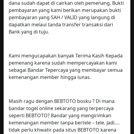
dana sudah dapat di cairkan oleh pemenang. Bukti
pembayaran yang kami berikan merupakan bukti
pembayaran yang SAH / VALID yang langung di
dapatkan melaui tanda transfer transaksi dari
Bank yang di tuju.
Kami mengucapakan banyak Terima Kasih Kepada
pemenang karena sudah mempercayakan kami
sebagai Bandar Tepercaya yang membayar semua
kemenangan member hingga lunas.
Masih ragu dengan BEBTOTO bosku ? Di mana
bandar togel online sekarang yang terpercaya
seperti BEBTOTO? Bandar yang mengirimkan
kemenangan member tanpa bertele – tele. Jadi….
tidak perlu khwatir pada situs BEBTOTO karena