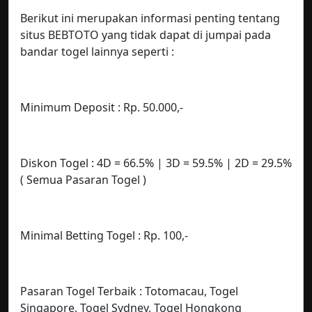
Berikut ini merupakan informasi penting tentang
situs BEBTOTO yang tidak dapat di jumpai pada
bandar togel lainnya seperti :
Minimum Deposit : Rp. 50.000,-
Diskon Togel : 4D = 66.5% | 3D = 59.5% | 2D = 29.5%
( Semua Pasaran Togel )
Minimal Betting Togel : Rp. 100,-
Pasaran Togel Terbaik : Totomacau, Togel
Singapore, Togel Sydney, Togel Hongkong