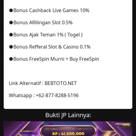
●Bonus Cashback Live Games 10%
●Bonus ARllingan Slot 0.5%
●Bonus Ajak Teman 1% ( Togel )
●Bonus Refferal Slot & Casino 0.1%
●Bonus FreeSpin Murni + Buy FreeSpin
Link Alternatif : BEBTOTO.NET
Whatsapp : +62-877-8288-5196
Bukti JP Lainnya: