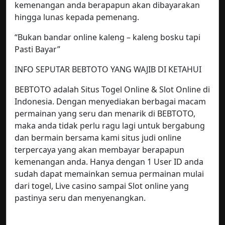
kemenangan anda berapapun akan dibayarakan
hingga lunas kepada pemenang.
“Bukan bandar online kaleng – kaleng bosku tapi
Pasti Bayar”
INFO SEPUTAR BEBTOTO YANG WAJIB DI KETAHUI
BEBTOTO adalah Situs Togel Online & Slot Online di
Indonesia. Dengan menyediakan berbagai macam
permainan yang seru dan menarik di BEBTOTO,
maka anda tidak perlu ragu lagi untuk bergabung
dan bermain bersama kami situs judi online
terpercaya yang akan membayar berapapun
kemenangan anda. Hanya dengan 1 User ID anda
sudah dapat memainkan semua permainan mulai
dari togel, Live casino sampai Slot online yang
pastinya seru dan menyenangkan.