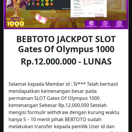
BEBTOTO JACKPOT SLOT
Gates Of Olympus 1000
Rp.12.000.000 - LUNAS
Selamat kepada Member id : IV*** Telah berhasil
mendapatkan kemenangan besar pada
permainan SLOT Gates Of Olympus 1000
kemenangan Sebesar Rp.12.000.000 Setelah
mengisi formulir withdraw dengan kurung waktu
hanya 5 – 10 menit pihak BEBTOTO sudah
melakukan transfer kepada pemilik User id dan