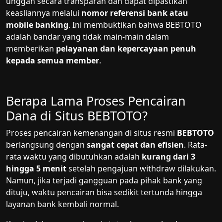
unggah secara transparan dan dapat dipastikan
keasliannya melalui
nomor referensi bank atau
mobile banking
. Ini membuktikan bahwa BEBTOTO
adalah bandar yang tidak main-main dalam
memberikan
pelayanan dan kepercayaan penuh
kepada semua member
.
Berapa Lama Proses Pencairan
Dana di Situs BEBTOTO?
Proses pencairan kemenangan di situs resmi
BEBTOTO
berlangsung dengan
sangat cepat dan efisien
. Rata-
rata waktu yang dibutuhkan adalah
kurang dari 3
hingga 5 menit
setelah pengajuan withdraw dilakukan.
Namun, jika terjadi gangguan pada pihak bank yang
dituju, waktu pencairan bisa sedikit tertunda hingga
layanan bank kembali normal.