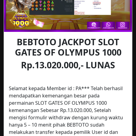
BEBTOTO JACKPOT SLOT
GATES OF OLYMPUS 1000
Rp.13.020.000,- LUNAS
Selamat kepada Member id : PA*** Telah berhasil
mendapatkan kemenangan besar pada
permainan SLOT GATES OF OLYMPUS 1000
kemenangan Sebesar Rp.13.020.000, Setelah
mengisi formulir withdraw dengan kurung waktu
hanya 5 – 10 menit pihak BEBTOTO sudah
melakukan transfer kepada pemilik User id dan