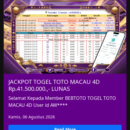
JACKPOT TOGEL TOTO MACAU 4D
Rp.41.500.000.,- LUNAS
Selamat Kepada Member BEBTOTO TOGEL TOTO
MACAU 4D User id AW****
Kamis, 06 Agustus 2026
Read More