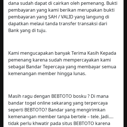
dana sudah dapat di cairkan oleh pemenang. Bukti
pembayaran yang kami berikan merupakan bukti
pembayaran yang SAH / VALID yang langung di
dapatkan melaui tanda transfer transaksi dari
Bank yang di tuju.
Kami mengucapakan banyak Terima Kasih Kepada
pemenang karena sudah mempercayakan kami
sebagai Bandar Tepercaya yang membayar semua
kemenangan member hingga lunas.
Masih ragu dengan BEBTOTO bosku ? Di mana
bandar togel online sekarang yang terpercaya
seperti BEBTOTO? Bandar yang mengirimkan
kemenangan member tanpa bertele – tele. Jadi….
tidak perlu khwatir pada situs BEBTOTO karena