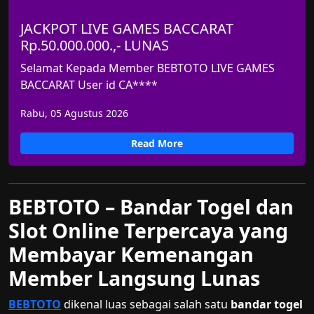
JACKPOT LIVE GAMES BACCARAT
Rp.50.000.000.,- LUNAS
Selamat Kepada Member BEBTOTO LIVE GAMES
BACCARAT User id CA****
Rabu, 05 Agustus 2026
Read More
BEBTOTO – Bandar Togel dan
Slot Online Terpercaya yang
Membayar Kemenangan
Member Langsung Lunas
BEBTOTO
dikenal luas sebagai salah satu
bandar togel