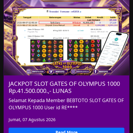
JACKPOT SLOT GATES OF OLYMPUS 1000
Rp.41.500.000.,- LUNAS
Selamat Kepada Member BEBTOTO SLOT GATES OF
OLYMPUS 1000 User id RE****
Jumat, 07 Agustus 2026
Read More