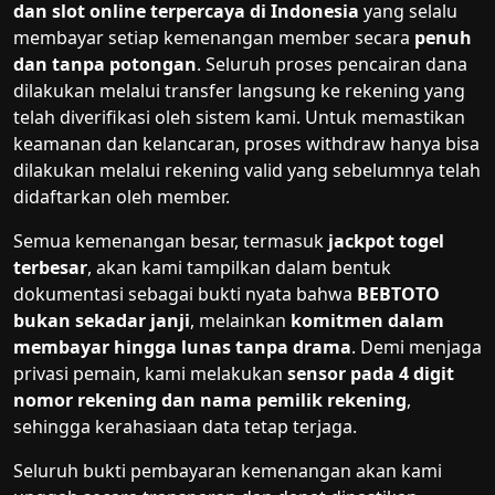
dan slot online terpercaya di Indonesia
yang selalu
membayar setiap kemenangan member secara
penuh
dan tanpa potongan
. Seluruh proses pencairan dana
dilakukan melalui transfer langsung ke rekening yang
telah diverifikasi oleh sistem kami. Untuk memastikan
keamanan dan kelancaran, proses withdraw hanya bisa
dilakukan melalui rekening valid yang sebelumnya telah
didaftarkan oleh member.
Semua kemenangan besar, termasuk
jackpot togel
terbesar
, akan kami tampilkan dalam bentuk
dokumentasi sebagai bukti nyata bahwa
BEBTOTO
bukan sekadar janji
, melainkan
komitmen dalam
membayar hingga lunas tanpa drama
. Demi menjaga
privasi pemain, kami melakukan
sensor pada 4 digit
nomor rekening dan nama pemilik rekening
,
sehingga kerahasiaan data tetap terjaga.
Seluruh bukti pembayaran kemenangan akan kami