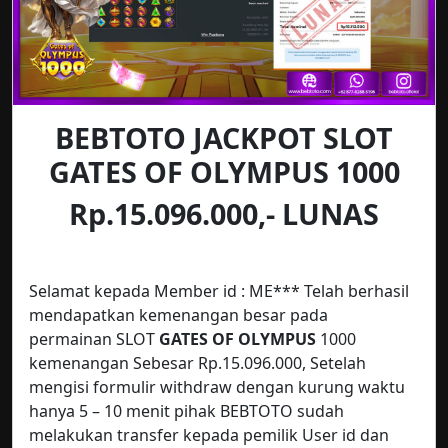
BEBTOTO JACKPOT SLOT
GATES OF OLYMPUS 1000
Rp.15.096.000,- LUNAS
Selamat kepada Member id : ME*** Telah berhasil
mendapatkan kemenangan besar pada
permainan SLOT
GATES OF OLYMPUS
1000
kemenangan Sebesar Rp.15.096.000, Setelah
mengisi formulir withdraw dengan kurung waktu
hanya 5 – 10 menit pihak BEBTOTO sudah
melakukan transfer kepada pemilik User id dan