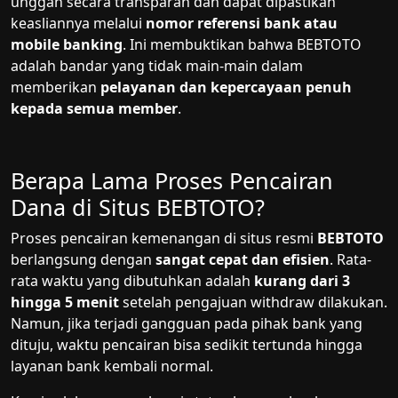
unggah secara transparan dan dapat dipastikan
keasliannya melalui
nomor referensi bank atau
mobile banking
. Ini membuktikan bahwa BEBTOTO
adalah bandar yang tidak main-main dalam
memberikan
pelayanan dan kepercayaan penuh
kepada semua member
.
Berapa Lama Proses Pencairan
Dana di Situs BEBTOTO?
Proses pencairan kemenangan di situs resmi
BEBTOTO
berlangsung dengan
sangat cepat dan efisien
. Rata-
rata waktu yang dibutuhkan adalah
kurang dari 3
hingga 5 menit
setelah pengajuan withdraw dilakukan.
Namun, jika terjadi gangguan pada pihak bank yang
dituju, waktu pencairan bisa sedikit tertunda hingga
layanan bank kembali normal.