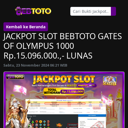
Kembali ke Beranda
JACKPOT SLOT BEBTOTO GATES
OF OLYMPUS 1000
Rp.15.096.000.,- LUNAS
Sabtu, 23 November 2024 06:21 WIB