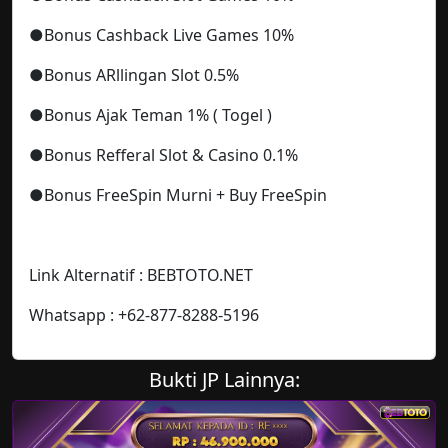
●Bonus Cashback Live Games 10%
●Bonus ARllingan Slot 0.5%
●Bonus Ajak Teman 1% ( Togel )
●Bonus Refferal Slot & Casino 0.1%
●Bonus FreeSpin Murni + Buy FreeSpin
Link Alternatif : BEBTOTO.NET
Whatsapp : +62-877-8288-5196
Bukti JP Lainnya: