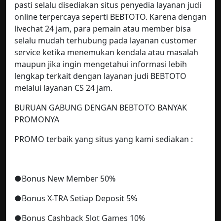
pasti selalu disediakan situs penyedia layanan judi
online terpercaya seperti BEBTOTO. Karena dengan
livechat 24 jam, para pemain atau member bisa
selalu mudah terhubung pada layanan customer
service ketika menemukan kendala atau masalah
maupun jika ingin mengetahui informasi lebih
lengkap terkait dengan layanan judi BEBTOTO
melalui layanan CS 24 jam.
BURUAN GABUNG DENGAN BEBTOTO BANYAK
PROMONYA
PROMO terbaik yang situs yang kami sediakan :
●Bonus New Member 50%
●Bonus X-TRA Setiap Deposit 5%
●Bonus Cashback Slot Games 10%