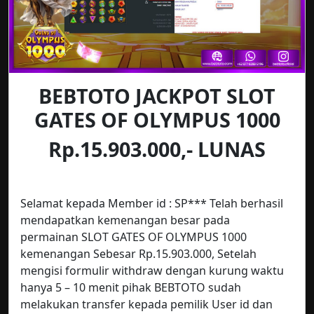
BEBTOTO JACKPOT SLOT
GATES OF OLYMPUS 1000
Rp.15.903.000,- LUNAS
Selamat kepada Member id : SP*** Telah berhasil
mendapatkan kemenangan besar pada
permainan SLOT GATES OF OLYMPUS 1000
kemenangan Sebesar Rp.15.903.000, Setelah
mengisi formulir withdraw dengan kurung waktu
hanya 5 – 10 menit pihak BEBTOTO sudah
melakukan transfer kepada pemilik User id dan