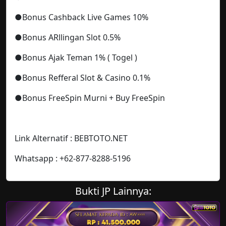
●Bonus Cashback Live Games 10%
●Bonus ARllingan Slot 0.5%
●Bonus Ajak Teman 1% ( Togel )
●Bonus Refferal Slot & Casino 0.1%
●Bonus FreeSpin Murni + Buy FreeSpin
Link Alternatif : BEBTOTO.NET
Whatsapp : +62-877-8288-5196
Bukti JP Lainnya: