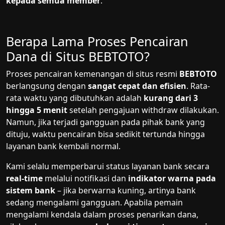
kepada semua member
.
Berapa Lama Proses Pencairan
Dana di Situs BEBTOTO?
Proses pencairan kemenangan di situs resmi
BEBTOTO
berlangsung dengan
sangat cepat dan efisien
. Rata-
rata waktu yang dibutuhkan adalah
kurang dari 3
hingga 5 menit
setelah pengajuan withdraw dilakukan.
Namun, jika terjadi gangguan pada pihak bank yang
dituju, waktu pencairan bisa sedikit tertunda hingga
layanan bank kembali normal.
Kami selalu memperbarui status layanan bank secara
real-time
melalui notifikasi dan
indikator warna pada
sistem bank
– jika berwarna kuning, artinya bank
sedang mengalami gangguan. Apabila pemain
mengalami kendala dalam proses penarikan dana,