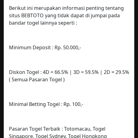
Berikut ini merupakan informasi penting tentang
situs BEBTOTO yang tidak dapat di jumpai pada
bandar togel lainnya seperti :
Minimum Deposit : Rp. 50.000,-
Diskon Togel : 4D = 66.5% | 3D = 59.5% | 2D = 29.5%
( Semua Pasaran Togel )
Minimal Betting Togel : Rp. 100,-
Pasaran Togel Terbaik : Totomacau, Togel
Singapore, Togel Sydney, Togel Hongkong