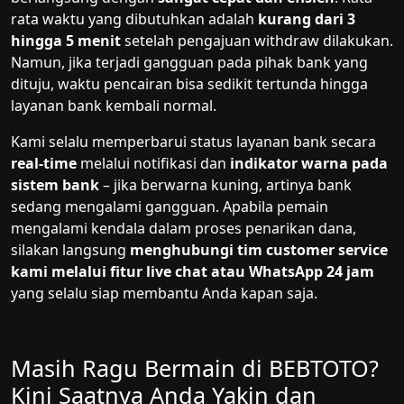
rata waktu yang dibutuhkan adalah
kurang dari 3
hingga 5 menit
setelah pengajuan withdraw dilakukan.
Namun, jika terjadi gangguan pada pihak bank yang
dituju, waktu pencairan bisa sedikit tertunda hingga
layanan bank kembali normal.
Kami selalu memperbarui status layanan bank secara
real-time
melalui notifikasi dan
indikator warna pada
sistem bank
– jika berwarna kuning, artinya bank
sedang mengalami gangguan. Apabila pemain
mengalami kendala dalam proses penarikan dana,
silakan langsung
menghubungi tim customer service
kami melalui fitur live chat atau WhatsApp 24 jam
yang selalu siap membantu Anda kapan saja.
Masih Ragu Bermain di BEBTOTO?
Kini Saatnya Anda Yakin dan