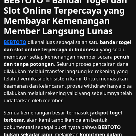
Slot Online Terpercaya yang
Membayar Kemenangan
Member Langsung Lunas
BEBTOTO
dikenal luas sebagai salah satu
bandar togel
dan slot online terpercaya di Indonesia
yang selalu
membayar setiap kemenangan member secara
penuh
dan tanpa potongan
. Seluruh proses pencairan dana
dilakukan melalui transfer langsung ke rekening yang
telah diverifikasi oleh sistem kami. Untuk memastikan
keamanan dan kelancaran, proses withdraw hanya bisa
dilakukan melalui rekening valid yang sebelumnya telah
didaftarkan oleh member.
Semua kemenangan besar, termasuk
jackpot togel
terbesar
, akan kami tampilkan dalam bentuk
dokumentasi sebagai bukti nyata bahwa
BEBTOTO
bukan sekadar janji
, melainkan
komitmen dalam