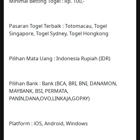
Minimal Betting Togel : Rp. 100,-
Pasaran Togel Terbaik : Totomacau, Togel
Singapore, Togel Sydney, Togel Hongkong
Pilihan Mata Uang : Indonesia Rupiah (IDR)
Pilihan Bank : Bank (BCA, BRI, BNI, DANAMON,
MAYBANK, BSI, PERMATA,
PANIN,DANA,OVO,LINKAJA,GOPAY)
Platform : iOS, Android, Windows