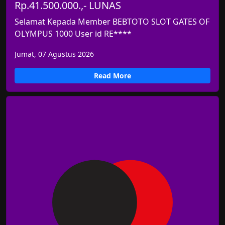
Rp.41.500.000.,- LUNAS
Selamat Kepada Member BEBTOTO SLOT GATES OF
OLYMPUS 1000 User id RE****
Jumat, 07 Agustus 2026
Read More