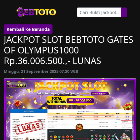
Kembali ke Beranda
JACKPOT SLOT BEBTOTO GATES
OF OLYMPUS1000
Rp.36.006.500.,- LUNAS
Minggu, 21 September 2025 07:20 WIB