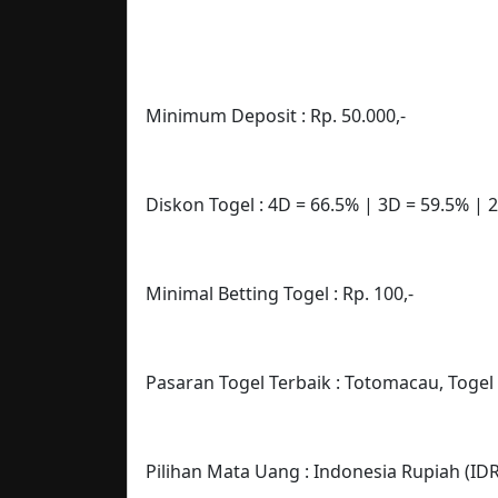
Minimum Deposit : Rp. 50.000,-
Diskon Togel : 4D = 66.5% | 3D = 59.5% | 
Minimal Betting Togel : Rp. 100,-
Pasaran Togel Terbaik : Totomacau, Toge
Pilihan Mata Uang : Indonesia Rupiah (IDR