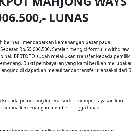
CKPOT MAHJONG WAYS
006.500,- LUNAS
ah berhasil mendapatkan kemenangan besar pada
esar Rp.55.006.500, Setelah mengisi formulir withdraw
 pihak BEBTOTO sudah melakukan transfer kepada pemilik
h pemenang. Bukti pembayaran yang kami berikan merupaka
langung di dapatkan melaui tanda transfer transaksi dari 
h Kepada pemenang karena sudah mempercayakan kami
ar semua kemenangan member hingga lunas.