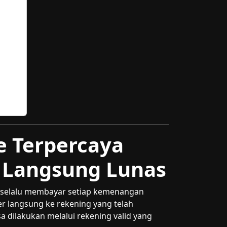
e Terpercaya
Langsung Lunas
selalu membayar setiap kemenangan
er langsung ke rekening yang telah
 dilakukan melalui rekening valid yang