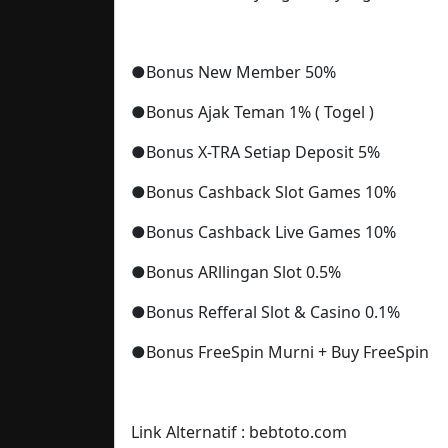
●Bonus New Member 50%
●Bonus Ajak Teman 1% ( Togel )
●Bonus X-TRA Setiap Deposit 5%
●Bonus Cashback Slot Games 10%
●Bonus Cashback Live Games 10%
●Bonus ARllingan Slot 0.5%
●Bonus Refferal Slot & Casino 0.1%
●Bonus FreeSpin Murni + Buy FreeSpin
Link Alternatif : bebtoto.com