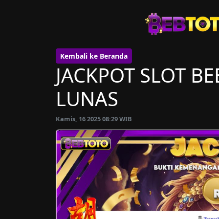
Kembali ke Beranda
JACKPOT SLOT BE
LUNAS
Kamis, 16 2025 08:29 WIB