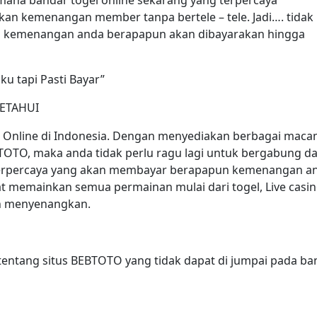
ana bandar togel online sekarang yang terpercaya
an kemenangan member tanpa bertele – tele. Jadi…. tidak
na kemenangan anda berapapun akan dibayarakan hingga
ku tapi Pasti Bayar”
KETAHUI
ot Online di Indonesia. Dengan menyediakan berbagai mac
TOTO, maka anda tidak perlu ragu lagi untuk bergabung d
 terpercaya yang akan membayar berapapun kemenangan a
t memainkan semua permainan mulai dari togel, Live casi
an menyenangkan.
 tentang situs BEBTOTO yang tidak dapat di jumpai pada ba