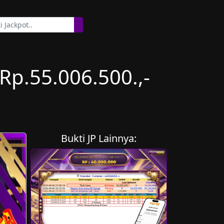
.55.006.500.,-
Bukti JP Lainnya: