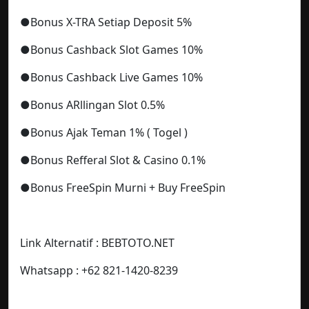
●Bonus X-TRA Setiap Deposit 5%
●Bonus Cashback Slot Games 10%
●Bonus Cashback Live Games 10%
●Bonus ARllingan Slot 0.5%
●Bonus Ajak Teman 1% ( Togel )
●Bonus Refferal Slot & Casino 0.1%
●Bonus FreeSpin Murni + Buy FreeSpin
Link Alternatif : BEBTOTO.NET
Whatsapp : +62 821-1420-8239