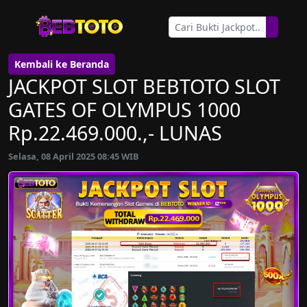
Kembali ke Beranda
JACKPOT SLOT BEBTOTO SLOT
GATES OF OLYMPUS 1000
Rp.22.469.000.,- LUNAS
Selasa, 08 April 2025 08:45 WIB