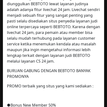
diunggulkan BEBTOTO lewat layanan judinya
adalah adanya fitur livechat 24 jam. Livechat sendiri
menjadi sebuah fitur yang sangat penting yang
pasti selalu disediakan situs penyedia layanan judi
online terpercaya seperti BEBTOTO. Karena dengan
livechat 24 jam, para pemain atau member bisa
selalu mudah terhubung pada layanan customer
service ketika menemukan kendala atau masalah
maupun jika ingin mengetahui informasi lebih
lengkap terkait dengan layanan judi BEBTOTO
melalui layanan CS 24 jam.
BURUAN GABUNG DENGAN BEBTOTO BANYAK
PROMONYA
PROMO terbaik yang situs yang kami sediakan :
●Bonus New Member 50%