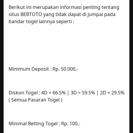
Berikut ini merupakan informasi penting tentang
situs BEBTOTO yang tidak dapat di jumpai pada
bandar togel lainnya seperti :
Minimum Deposit : Rp. 50.000,-
Diskon Togel : 4D = 66.5% | 3D = 59.5% | 2D = 29.5%
( Semua Pasaran Togel )
Minimal Betting Togel : Rp. 100,-