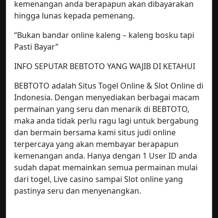
kemenangan anda berapapun akan dibayarakan
hingga lunas kepada pemenang.
“Bukan bandar online kaleng – kaleng bosku tapi
Pasti Bayar”
INFO SEPUTAR BEBTOTO YANG WAJIB DI KETAHUI
BEBTOTO adalah Situs Togel Online & Slot Online di
Indonesia. Dengan menyediakan berbagai macam
permainan yang seru dan menarik di BEBTOTO,
maka anda tidak perlu ragu lagi untuk bergabung
dan bermain bersama kami situs judi online
terpercaya yang akan membayar berapapun
kemenangan anda. Hanya dengan 1 User ID anda
sudah dapat memainkan semua permainan mulai
dari togel, Live casino sampai Slot online yang
pastinya seru dan menyenangkan.