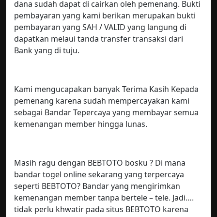
dana sudah dapat di cairkan oleh pemenang. Bukti
pembayaran yang kami berikan merupakan bukti
pembayaran yang SAH / VALID yang langung di
dapatkan melaui tanda transfer transaksi dari
Bank yang di tuju.
Kami mengucapakan banyak Terima Kasih Kepada
pemenang karena sudah mempercayakan kami
sebagai Bandar Tepercaya yang membayar semua
kemenangan member hingga lunas.
Masih ragu dengan BEBTOTO bosku ? Di mana
bandar togel online sekarang yang terpercaya
seperti BEBTOTO? Bandar yang mengirimkan
kemenangan member tanpa bertele – tele. Jadi….
tidak perlu khwatir pada situs BEBTOTO karena