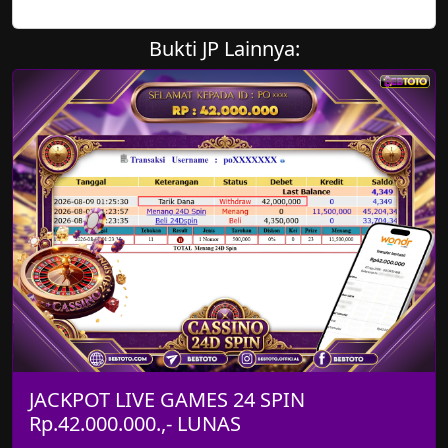
Bukti JP Lainnya:
JACKPOT LIVE GAMES 24 SPIN
Rp.42.000.000.,- LUNAS