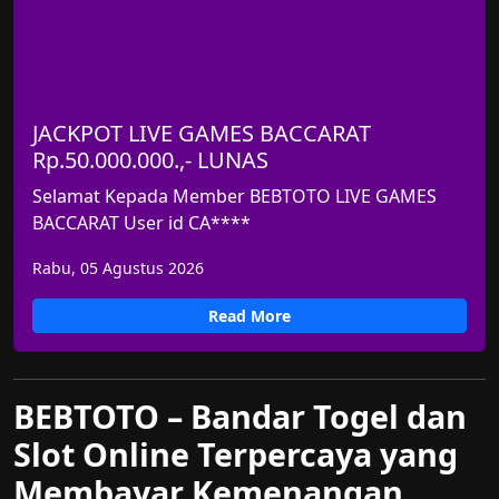
JACKPOT LIVE GAMES BACCARAT
Rp.50.000.000.,- LUNAS
Selamat Kepada Member BEBTOTO LIVE GAMES
BACCARAT User id CA****
Rabu, 05 Agustus 2026
Read More
BEBTOTO – Bandar Togel dan
Slot Online Terpercaya yang
Membayar Kemenangan