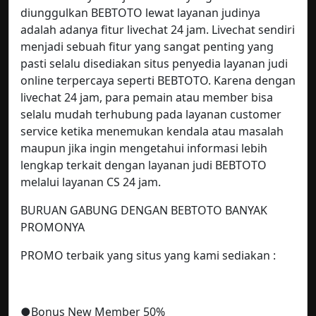
diunggulkan BEBTOTO lewat layanan judinya
adalah adanya fitur livechat 24 jam. Livechat sendiri
menjadi sebuah fitur yang sangat penting yang
pasti selalu disediakan situs penyedia layanan judi
online terpercaya seperti BEBTOTO. Karena dengan
livechat 24 jam, para pemain atau member bisa
selalu mudah terhubung pada layanan customer
service ketika menemukan kendala atau masalah
maupun jika ingin mengetahui informasi lebih
lengkap terkait dengan layanan judi BEBTOTO
melalui layanan CS 24 jam.
BURUAN GABUNG DENGAN BEBTOTO BANYAK
PROMONYA
PROMO terbaik yang situs yang kami sediakan :
●Bonus New Member 50%