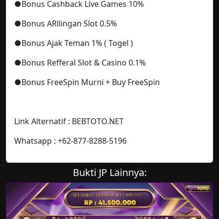
●Bonus Cashback Live Games 10%
●Bonus ARllingan Slot 0.5%
●Bonus Ajak Teman 1% ( Togel )
●Bonus Refferal Slot & Casino 0.1%
●Bonus FreeSpin Murni + Buy FreeSpin
Link Alternatif : BEBTOTO.NET
Whatsapp : +62-877-8288-5196
Bukti JP Lainnya: