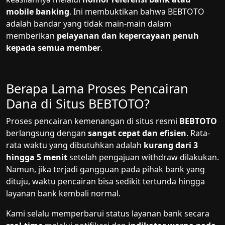
mobile banking
. Ini membuktikan bahwa BEBTOTO
adalah bandar yang tidak main-main dalam
memberikan
pelayanan dan kepercayaan penuh
kepada semua member
.
Berapa Lama Proses Pencairan
Dana di Situs BEBTOTO?
Proses pencairan kemenangan di situs resmi
BEBTOTO
berlangsung dengan
sangat cepat dan efisien
. Rata-
rata waktu yang dibutuhkan adalah
kurang dari 3
hingga 5 menit
setelah pengajuan withdraw dilakukan.
Namun, jika terjadi gangguan pada pihak bank yang
dituju, waktu pencairan bisa sedikit tertunda hingga
layanan bank kembali normal.
Kami selalu memperbarui status layanan bank secara