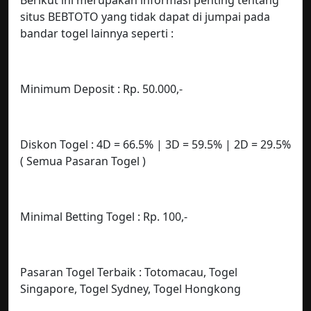
situs BEBTOTO yang tidak dapat di jumpai pada
bandar togel lainnya seperti :
Minimum Deposit : Rp. 50.000,-
Diskon Togel : 4D = 66.5% | 3D = 59.5% | 2D = 29.5%
( Semua Pasaran Togel )
Minimal Betting Togel : Rp. 100,-
Pasaran Togel Terbaik : Totomacau, Togel
Singapore, Togel Sydney, Togel Hongkong