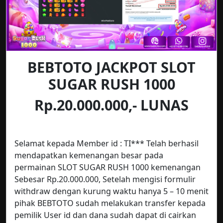
BEBTOTO JACKPOT SLOT
SUGAR RUSH 1000
Rp.20.000.000,- LUNAS
Selamat kepada Member id : TI*** Telah berhasil
mendapatkan kemenangan besar pada
permainan SLOT SUGAR RUSH 1000 kemenangan
Sebesar Rp.20.000.000, Setelah mengisi formulir
withdraw dengan kurung waktu hanya 5 – 10 menit
pihak BEBTOTO sudah melakukan transfer kepada
pemilik User id dan dana sudah dapat di cairkan