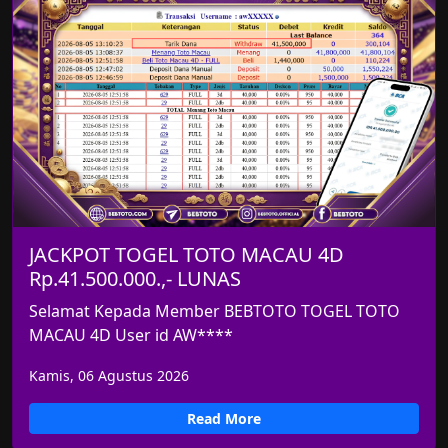
JACKPOT TOGEL TOTO MACAU 4D
Rp.41.500.000.,- LUNAS
Selamat Kepada Member BEBTOTO TOGEL TOTO
MACAU 4D User id AW****
Kamis, 06 Agustus 2026
Read More