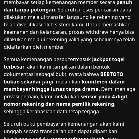
membayar setiap kemenangan member secara
penuh
dan tanpa potongan
. Seluruh proses pencairan dana
dilakukan melalui transfer langsung ke rekening yang
telah diverifikasi oleh sistem kami. Untuk memastikan
keamanan dan kelancaran, proses withdraw hanya bisa
dilakukan melalui rekening valid yang sebelumnya telah
didaftarkan oleh member.
Semua kemenangan besar, termasuk
jackpot togel
terbesar
, akan kami tampilkan dalam bentuk
dokumentasi sebagai bukti nyata bahwa
BEBTOTO
bukan sekadar janji
, melainkan
komitmen dalam
membayar hingga lunas tanpa drama
. Demi menjaga
privasi pemain, kami melakukan
sensor pada 4 digit
nomor rekening dan nama pemilik rekening
,
sehingga kerahasiaan data tetap terjaga.
Seluruh bukti pembayaran kemenangan akan kami
unggah secara transparan dan dapat dipastikan
keasliannya melalui
nomor referensi bank atau