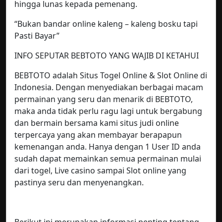
hingga lunas kepada pemenang.
“Bukan bandar online kaleng – kaleng bosku tapi
Pasti Bayar”
INFO SEPUTAR BEBTOTO YANG WAJIB DI KETAHUI
BEBTOTO adalah Situs Togel Online & Slot Online di
Indonesia. Dengan menyediakan berbagai macam
permainan yang seru dan menarik di BEBTOTO,
maka anda tidak perlu ragu lagi untuk bergabung
dan bermain bersama kami situs judi online
terpercaya yang akan membayar berapapun
kemenangan anda. Hanya dengan 1 User ID anda
sudah dapat memainkan semua permainan mulai
dari togel, Live casino sampai Slot online yang
pastinya seru dan menyenangkan.
Berikut ini merupakan informasi penting tentang