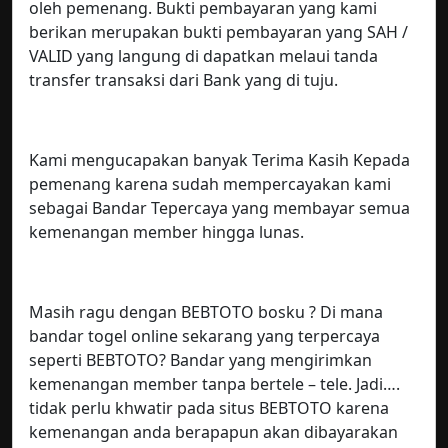
oleh pemenang. Bukti pembayaran yang kami
berikan merupakan bukti pembayaran yang SAH /
VALID yang langung di dapatkan melaui tanda
transfer transaksi dari Bank yang di tuju.
Kami mengucapakan banyak Terima Kasih Kepada
pemenang karena sudah mempercayakan kami
sebagai Bandar Tepercaya yang membayar semua
kemenangan member hingga lunas.
Masih ragu dengan BEBTOTO bosku ? Di mana
bandar togel online sekarang yang terpercaya
seperti BEBTOTO? Bandar yang mengirimkan
kemenangan member tanpa bertele – tele. Jadi….
tidak perlu khwatir pada situs BEBTOTO karena
kemenangan anda berapapun akan dibayarakan