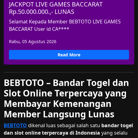
JACKPOT LIVE GAMES BACCARAT
Rp.50.000.000.,- LUNAS
Selamat Kepada Member BEBTOTO LIVE GAMES
BACCARAT User id CA****
Rabu, 05 Agustus 2026
Read More
BEBTOTO – Bandar Togel dan
Slot Online Terpercaya yang
Membayar Kemenangan
Member Langsung Lunas
BEBTOTO
dikenal luas sebagai salah satu
bandar togel
dan slot online terpercaya di Indonesia
yang selalu