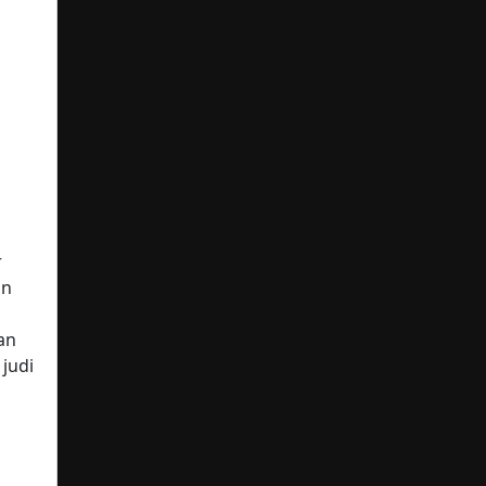
r
an
an
judi