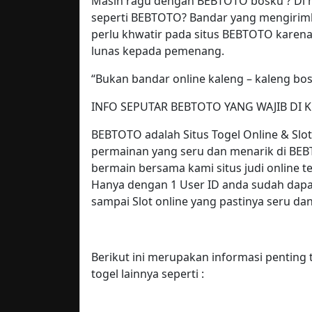
Masih ragu dengan BEBTOTO bosku ? Di m
seperti BEBTOTO? Bandar yang mengirimk
perlu khwatir pada situs BEBTOTO kare
lunas kepada pemenang.
“Bukan bandar online kaleng – kaleng bos
INFO SEPUTAR BEBTOTO YANG WAJIB DI 
BEBTOTO adalah Situs Togel Online & Sl
permainan yang seru dan menarik di BEB
bermain bersama kami situs judi online
Hanya dengan 1 User ID anda sudah dapa
sampai Slot online yang pastinya seru d
Berikut ini merupakan informasi penting
togel lainnya seperti :