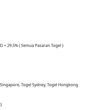
2D = 29.5% ( Semua Pasaran Togel )
l Singapore, Togel Sydney, Togel Hongkong
)