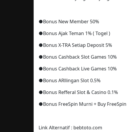
●Bonus New Member 50%
●Bonus Ajak Teman 1% ( Togel )
●Bonus X-TRA Setiap Deposit 5%
●Bonus Cashback Slot Games 10%
●Bonus Cashback Live Games 10%
●Bonus ARllingan Slot 0.5%
●Bonus Refferal Slot & Casino 0.1%
●Bonus FreeSpin Murni + Buy FreeSpin
Link Alternatif : bebtoto.com