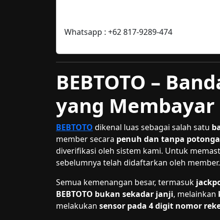
Whatsapp : +62 817-9289-474
BEBTOTO – Banda
yang Membayar
BEBTOTO
dikenal luas sebagai salah satu
ba
member secara
penuh dan tanpa potong
diverifikasi oleh sistem kami. Untuk memas
sebelumnya telah didaftarkan oleh member.
Semua kemenangan besar, termasuk
jackpo
BEBTOTO bukan sekadar janji
, melainkan
melakukan
sensor pada 4 digit nomor re