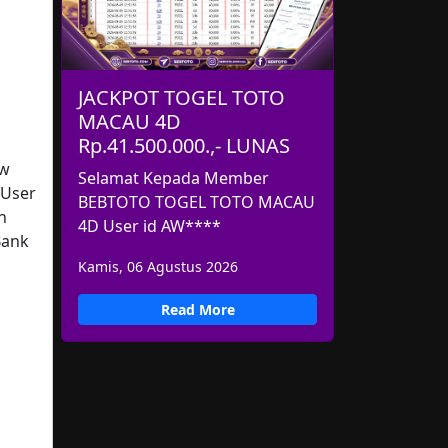
0
JACKPOT TOGEL TOTO
MACAU 4D
Rp.41.500.000.,- LUNAS
aw
Selamat Kepada Member
 User
BEBTOTO TOGEL TOTO MACAU
n
4D User id AW****
Bank
Kamis, 06 Agustus 2026
Read More