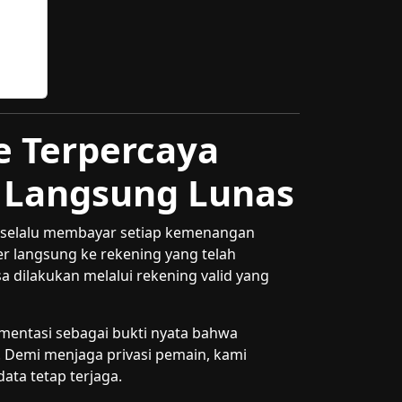
e Terpercaya
Langsung Lunas
selalu membayar setiap kemenangan
er langsung ke rekening yang telah
 dilakukan melalui rekening valid yang
mentasi sebagai bukti nyata bahwa
. Demi menjaga privasi pemain, kami
ata tetap terjaga.