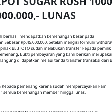
KPOT SUGAR RUSH 100
000.000,- LUNAS
ah berhasil mendapatkan kemenangan besar pada
ebesar Rp.45.000.000, Setelah mengisi formulir withdr
 pihak BEBTOTO sudah melakukan transfer kepada pemilik
h pemenang. Bukti pembayaran yang kami berikan merupaka
langung di dapatkan melaui tanda transfer transaksi dari 
h Kepada pemenang karena sudah mempercayakan kami
ar semua kemenangan member hingga lunas.