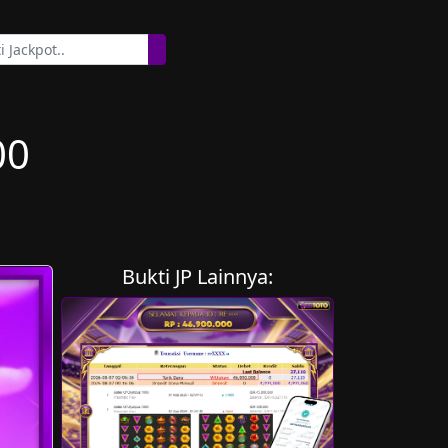
00
Bukti JP Lainnya: