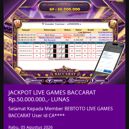
JACKPOT LIVE GAMES BACCARAT
Rp.50.000.000.,- LUNAS
Selamat Kepada Member BEBTOTO LIVE GAMES
BACCARAT User id CA****
Rabu, 05 Agustus 2026