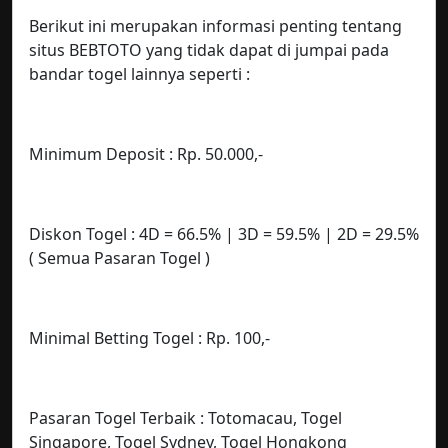
Berikut ini merupakan informasi penting tentang
situs BEBTOTO yang tidak dapat di jumpai pada
bandar togel lainnya seperti :
Minimum Deposit : Rp. 50.000,-
Diskon Togel : 4D = 66.5% | 3D = 59.5% | 2D = 29.5%
( Semua Pasaran Togel )
Minimal Betting Togel : Rp. 100,-
Pasaran Togel Terbaik : Totomacau, Togel
Singapore, Togel Sydney, Togel Hongkong