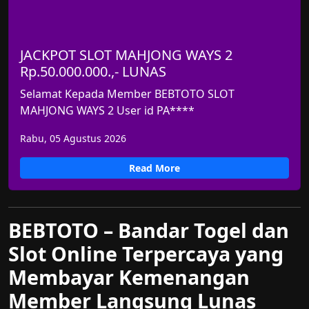
JACKPOT SLOT MAHJONG WAYS 2
Rp.50.000.000.,- LUNAS
Selamat Kepada Member BEBTOTO SLOT
MAHJONG WAYS 2 User id PA****
Rabu, 05 Agustus 2026
Read More
BEBTOTO – Bandar Togel dan
Slot Online Terpercaya yang
Membayar Kemenangan
Member Langsung Lunas