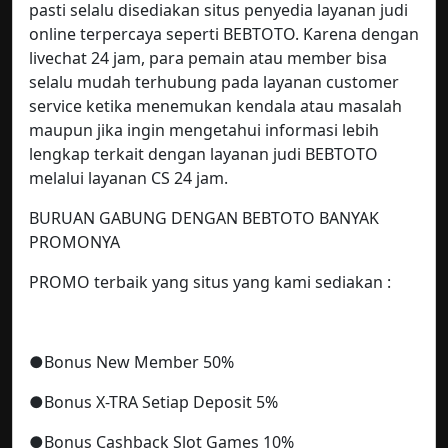
pasti selalu disediakan situs penyedia layanan judi
online terpercaya seperti BEBTOTO. Karena dengan
livechat 24 jam, para pemain atau member bisa
selalu mudah terhubung pada layanan customer
service ketika menemukan kendala atau masalah
maupun jika ingin mengetahui informasi lebih
lengkap terkait dengan layanan judi BEBTOTO
melalui layanan CS 24 jam.
BURUAN GABUNG DENGAN BEBTOTO BANYAK
PROMONYA
PROMO terbaik yang situs yang kami sediakan :
●Bonus New Member 50%
●Bonus X-TRA Setiap Deposit 5%
●Bonus Cashback Slot Games 10%