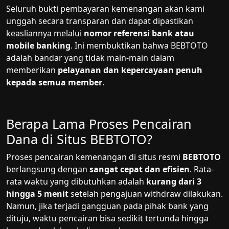
Seluruh bukti pembayaran kemenangan akan kami
unggah secara transparan dan dapat dipastikan
keasliannya melalui
nomor referensi bank atau
mobile banking
. Ini membuktikan bahwa BEBTOTO
adalah bandar yang tidak main-main dalam
memberikan
pelayanan dan kepercayaan penuh
kepada semua member
.
Berapa Lama Proses Pencairan
Dana di Situs BEBTOTO?
Proses pencairan kemenangan di situs resmi
BEBTOTO
berlangsung dengan
sangat cepat dan efisien
. Rata-
rata waktu yang dibutuhkan adalah
kurang dari 3
hingga 5 menit
setelah pengajuan withdraw dilakukan.
Namun, jika terjadi gangguan pada pihak bank yang
dituju, waktu pencairan bisa sedikit tertunda hingga