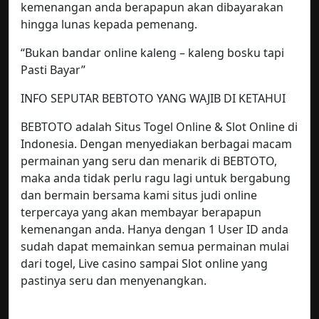
kemenangan anda berapapun akan dibayarakan
hingga lunas kepada pemenang.
“Bukan bandar online kaleng – kaleng bosku tapi
Pasti Bayar”
INFO SEPUTAR BEBTOTO YANG WAJIB DI KETAHUI
BEBTOTO adalah Situs Togel Online & Slot Online di
Indonesia. Dengan menyediakan berbagai macam
permainan yang seru dan menarik di BEBTOTO,
maka anda tidak perlu ragu lagi untuk bergabung
dan bermain bersama kami situs judi online
terpercaya yang akan membayar berapapun
kemenangan anda. Hanya dengan 1 User ID anda
sudah dapat memainkan semua permainan mulai
dari togel, Live casino sampai Slot online yang
pastinya seru dan menyenangkan.