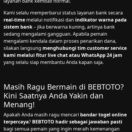
layanan bank kembali normal.
Kami selalu memperbarui status layanan bank secara
real-time
melalui notifikasi dan
indikator warna pada
sistem bank
– jika berwarna kuning, artinya bank
sedang mengalami gangguan. Apabila pemain
mengalami kendala dalam proses penarikan dana,
silakan langsung
menghubungi tim customer service
kami melalui fitur live chat atau WhatsApp 24 jam
yang selalu siap membantu Anda kapan saja.
Masih Ragu Bermain di BEBTOTO?
Kini Saatnya Anda Yakin dan
Menang!
Apakah Anda masih ragu mencari
bandar togel online
terpercaya
?
BEBTOTO hadir sebagai jawaban pasti
bagi semua pemain yang ingin meraih kemenangan