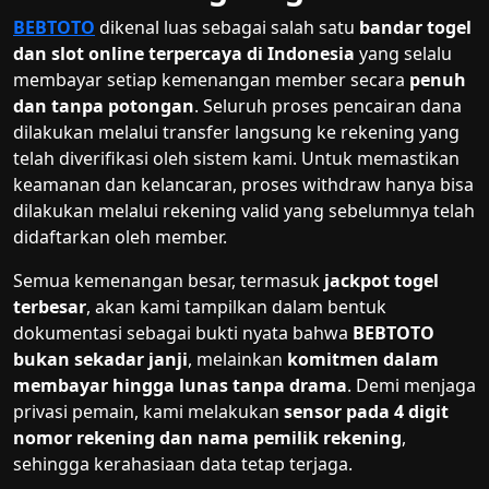
BEBTOTO
dikenal luas sebagai salah satu
bandar togel
dan slot online terpercaya di Indonesia
yang selalu
membayar setiap kemenangan member secara
penuh
dan tanpa potongan
. Seluruh proses pencairan dana
dilakukan melalui transfer langsung ke rekening yang
telah diverifikasi oleh sistem kami. Untuk memastikan
keamanan dan kelancaran, proses withdraw hanya bisa
dilakukan melalui rekening valid yang sebelumnya telah
didaftarkan oleh member.
Semua kemenangan besar, termasuk
jackpot togel
terbesar
, akan kami tampilkan dalam bentuk
dokumentasi sebagai bukti nyata bahwa
BEBTOTO
bukan sekadar janji
, melainkan
komitmen dalam
membayar hingga lunas tanpa drama
. Demi menjaga
privasi pemain, kami melakukan
sensor pada 4 digit
nomor rekening dan nama pemilik rekening
,
sehingga kerahasiaan data tetap terjaga.