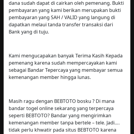
dana sudah dapat di cairkan oleh pemenang. Bukti
pembayaran yang kami berikan merupakan bukti
pembayaran yang SAH / VALID yang langung di
dapatkan melaui tanda transfer transaksi dari
Bank yang di tuju.
Kami mengucapakan banyak Terima Kasih Kepada
pemenang karena sudah mempercayakan kami
sebagai Bandar Tepercaya yang membayar semua
kemenangan member hingga lunas.
Masih ragu dengan BEBTOTO bosku ? Di mana
bandar togel online sekarang yang terpercaya
seperti BEBTOTO? Bandar yang mengirimkan
kemenangan member tanpa bertele – tele. Jadi….
tidak perlu khwatir pada situs BEBTOTO karena