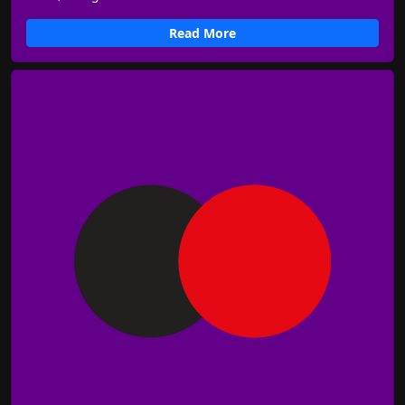
Read More