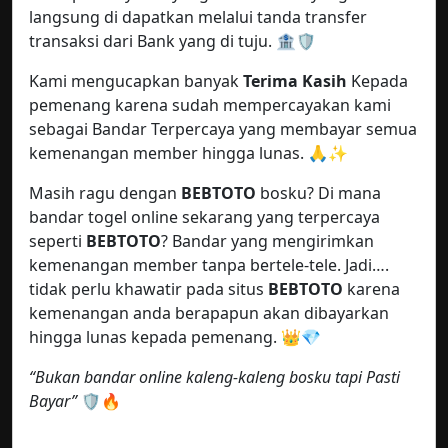
langsung di dapatkan melalui tanda transfer
transaksi dari Bank yang di tuju. 🏦🛡️
Kami mengucapkan banyak
Terima Kasih
Kepada
pemenang karena sudah mempercayakan kami
sebagai Bandar Terpercaya yang membayar semua
kemenangan member hingga lunas. 🙏✨
Masih ragu dengan
BEBTOTO
bosku? Di mana
bandar togel online sekarang yang terpercaya
seperti
BEBTOTO
? Bandar yang mengirimkan
kemenangan member tanpa bertele-tele. Jadi….
tidak perlu khawatir pada situs
BEBTOTO
karena
kemenangan anda berapapun akan dibayarkan
hingga lunas kepada pemenang. 👑💎
“Bukan bandar online kaleng-kaleng bosku tapi Pasti
Bayar”
🛡️🔥