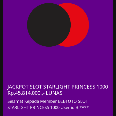
JACKPOT SLOT STARLIGHT PRINCESS 1000
Rp.45.814.000.,- LUNAS
Selamat Kepada Member BEBTOTO SLOT
STARLIGHT PRINCESS 1000 User id BI****