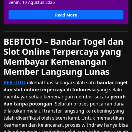
Senin, 10 Agustus 2026
Read More
BEBTOTO – Bandar Togel dan
Slot Online Terpercaya yang
Membayar Kemenangan
Member Langsung Lunas
BEBTOTO
dikenal luas sebagai salah satu
bandar togel
dan slot online terpercaya di Indonesia
yang selalu
membayar setiap kemenangan member secara
penuh
dan tanpa potongan
. Seluruh proses pencairan dana
dilakukan melalui transfer langsung ke rekening yang
telah diverifikasi oleh sistem kami. Untuk memastikan
keamanan dan kelancaran, proses withdraw hanya bisa