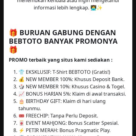
menemukan kendala atau ingin mengetahui
informasi lebih lengkap. 👩‍💻✨
🎁
BURUAN GABUNG DENGAN
BEBTOTO BANYAK PROMONYA
🎁
PROMO terbaik yang situs kami sediakan :
👕 EKSKLUSIF: T-Shirt BEBTOTO (Gratis!)
💰 NEW MEMBER 100%: Khusus Deposit Bank.
🎲 NEW MEMBER 10%: Khusus Casino & Togel.
📈 BONUS HARIAN 5%: Klaim di awal transaksi.
🎂 BIRTHDAY GIFT: Klaim di hari ulang
tahunmu.
🎟️ FREECHIP: Tanpa Perlu Deposit.
🀄 EVENT MAHJONG: Bonus Scatter Spesial.
⚡ PETIR MERAH: Bonus Pragmatic Play.