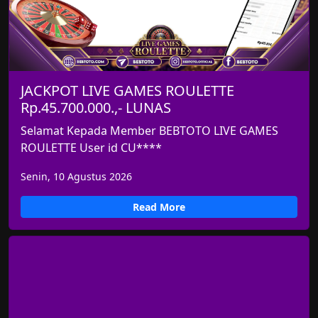
JACKPOT LIVE GAMES ROULETTE
Rp.45.700.000.,- LUNAS
Selamat Kepada Member BEBTOTO LIVE GAMES
ROULETTE User id CU****
Senin, 10 Agustus 2026
Read More