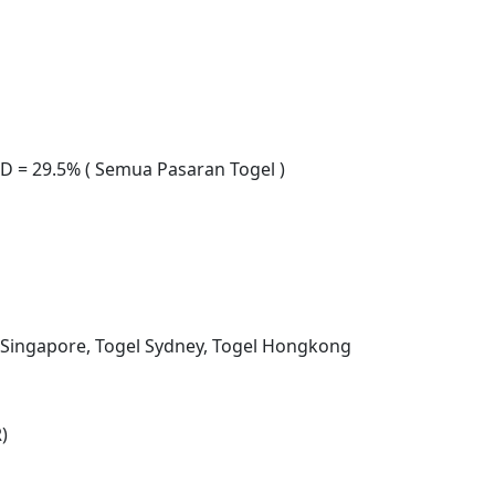
2D = 29.5% ( Semua Pasaran Togel )
l Singapore, Togel Sydney, Togel Hongkong
)