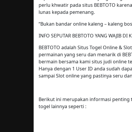
perlu khwatir pada situs BEBTOTO kare
lunas kepada pemenang.
“Bukan bandar online kaleng – kaleng bos
INFO SEPUTAR BEBTOTO YANG WAJIB DI 
BEBTOTO adalah Situs Togel Online & Sl
permainan yang seru dan menarik di BEB
bermain bersama kami situs judi online
Hanya dengan 1 User ID anda sudah dapa
sampai Slot online yang pastinya seru d
Berikut ini merupakan informasi penting
togel lainnya seperti :