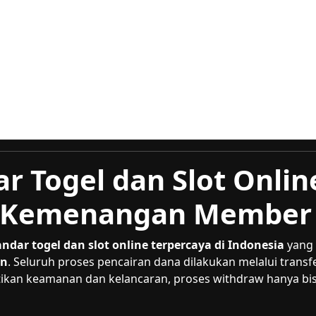
r Togel dan Slot Onlin
 Kemenangan Member 
ndar togel dan slot online terpercaya di Indonesia
yang 
an
. Seluruh proses pencairan dana dilakukan melalui transf
tikan keamanan dan kelancaran, proses withdraw hanya bisa