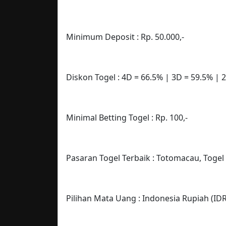
Minimum Deposit : Rp. 50.000,-
Diskon Togel : 4D = 66.5% | 3D = 59.5% | 
Minimal Betting Togel : Rp. 100,-
Pasaran Togel Terbaik : Totomacau, Toge
Pilihan Mata Uang : Indonesia Rupiah (IDR