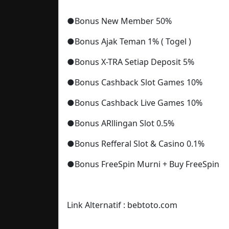
●Bonus New Member 50%
●Bonus Ajak Teman 1% ( Togel )
●Bonus X-TRA Setiap Deposit 5%
●Bonus Cashback Slot Games 10%
●Bonus Cashback Live Games 10%
●Bonus ARllingan Slot 0.5%
●Bonus Refferal Slot & Casino 0.1%
●Bonus FreeSpin Murni + Buy FreeSpin
Link Alternatif : bebtoto.com