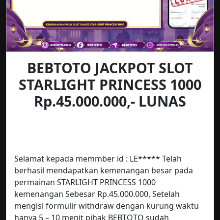
BEBTOTO JACKPOT SLOT
STARLIGHT PRINCESS 1000
Rp.45.000.000,- LUNAS
Selamat kepada memmber id : LE***** Telah
berhasil mendapatkan kemenangan besar pada
permainan STARLIGHT PRINCESS 1000
kemenangan Sebesar Rp.45.000.000, Setelah
mengisi formulir withdraw dengan kurung waktu
hanya 5 – 10 menit pihak BEBTOTO sudah