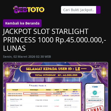
Kembali ke Beranda
JACKPOT SLOT STARLIGHT
PRINCESS 1000 Rp.45.000.000,-
LUNAS
Senin, 02 Maret 2026 02:30 WIB