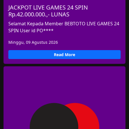
JACKPOT LIVE GAMES 24 SPIN
Rp.42.000.000.,- LUNAS
Selamat Kepada Member BEBTOTO LIVE GAMES 24
SPIN User id PO****
Minggu, 09 Agustus 2026
Read More