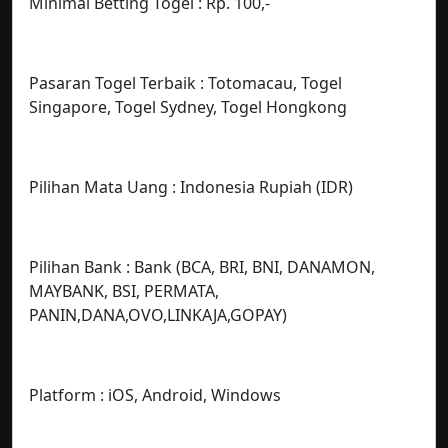
Minimal Betting Togel : Rp. 100,-
Pasaran Togel Terbaik : Totomacau, Togel
Singapore, Togel Sydney, Togel Hongkong
Pilihan Mata Uang : Indonesia Rupiah (IDR)
Pilihan Bank : Bank (BCA, BRI, BNI, DANAMON,
MAYBANK, BSI, PERMATA,
PANIN,DANA,OVO,LINKAJA,GOPAY)
Platform : iOS, Android, Windows