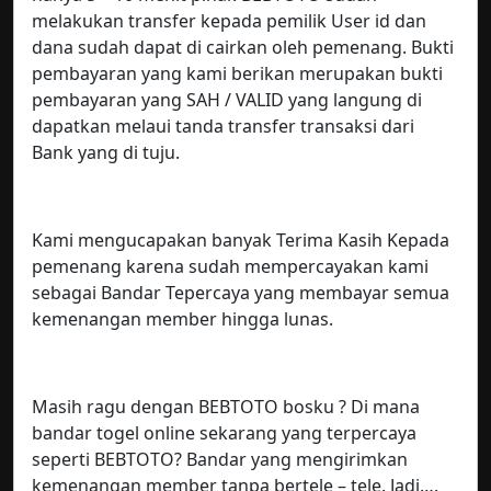
melakukan transfer kepada pemilik User id dan
dana sudah dapat di cairkan oleh pemenang. Bukti
pembayaran yang kami berikan merupakan bukti
pembayaran yang SAH / VALID yang langung di
dapatkan melaui tanda transfer transaksi dari
Bank yang di tuju.
Kami mengucapakan banyak Terima Kasih Kepada
pemenang karena sudah mempercayakan kami
sebagai Bandar Tepercaya yang membayar semua
kemenangan member hingga lunas.
Masih ragu dengan BEBTOTO bosku ? Di mana
bandar togel online sekarang yang terpercaya
seperti BEBTOTO? Bandar yang mengirimkan
kemenangan member tanpa bertele – tele. Jadi….