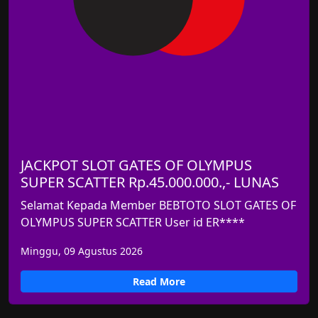
JACKPOT SLOT GATES OF OLYMPUS
SUPER SCATTER Rp.45.000.000.,- LUNAS
Selamat Kepada Member BEBTOTO SLOT GATES OF
OLYMPUS SUPER SCATTER User id ER****
Minggu, 09 Agustus 2026
Read More