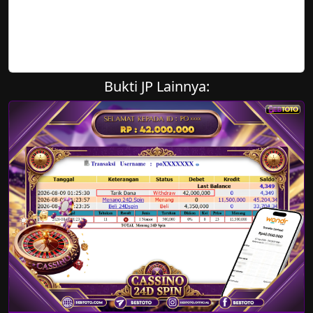
Bukti JP Lainnya: