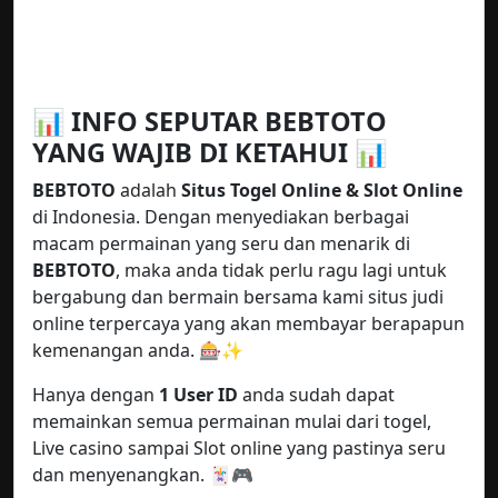
📊
INFO SEPUTAR BEBTOTO
YANG WAJIB DI KETAHUI
📊
BEBTOTO
adalah
Situs Togel Online & Slot Online
di Indonesia. Dengan menyediakan berbagai
macam permainan yang seru dan menarik di
BEBTOTO
, maka anda tidak perlu ragu lagi untuk
bergabung dan bermain bersama kami situs judi
online terpercaya yang akan membayar berapapun
kemenangan anda. 🎰✨
Hanya dengan
1 User ID
anda sudah dapat
memainkan semua permainan mulai dari togel,
Live casino sampai Slot online yang pastinya seru
dan menyenangkan. 🃏🎮