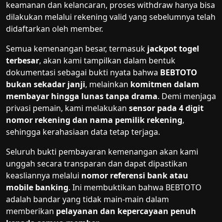
keamanan dan kelancaran, proses withdraw hanya bisa
dilakukan melalui rekening valid yang sebelumnya telah
didaftarkan oleh member.
Semua kemenangan besar, termasuk
jackpot togel
terbesar
, akan kami tampilkan dalam bentuk
dokumentasi sebagai bukti nyata bahwa
BEBTOTO
bukan sekadar janji
, melainkan
komitmen dalam
membayar hingga lunas tanpa drama
. Demi menjaga
privasi pemain, kami melakukan
sensor pada 4 digit
nomor rekening dan nama pemilik rekening
,
sehingga kerahasiaan data tetap terjaga.
Seluruh bukti pembayaran kemenangan akan kami
unggah secara transparan dan dapat dipastikan
keasliannya melalui
nomor referensi bank atau
mobile banking
. Ini membuktikan bahwa BEBTOTO
adalah bandar yang tidak main-main dalam
memberikan
pelayanan dan kepercayaan penuh