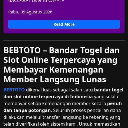
BACCARAT User id CA****
Rabu, 05 Agustus 2026
Read More
BEBTOTO – Bandar Togel dan
Slot Online Terpercaya yang
Membayar Kemenangan
Member Langsung Lunas
BEBTOTO
dikenal luas sebagai salah satu
bandar togel
dan slot online terpercaya di Indonesia
yang selalu
membayar setiap kemenangan member secara
penuh
dan tanpa potongan
. Seluruh proses pencairan dana
dilakukan melalui transfer langsung ke rekening yang
telah diverifikasi oleh sistem kami. Untuk memastikan