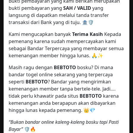
Bukti pembayaran yang kami berikan merupakan
bukti pembayaran yang
SAH / VALID
yang
langsung di dapatkan melalui tanda transfer
transaksi dari Bank yang di tuju. 🏦🛡️
Kami mengucapkan banyak
Terima Kasih
Kepada
pemenang karena sudah mempercayakan kami
sebagai Bandar Terpercaya yang membayar semua
kemenangan member hingga lunas. 🙏✨
Masih ragu dengan
BEBTOTO
bosku? Di mana
bandar togel online sekarang yang terpercaya
seperti
BEBTOTO
? Bandar yang mengirimkan
kemenangan member tanpa bertele-tele. Jadi….
tidak perlu khawatir pada situs
BEBTOTO
karena
kemenangan anda berapapun akan dibayarkan
hingga lunas kepada pemenang. 👑💎
“Bukan bandar online kaleng-kaleng bosku tapi Pasti
Bayar”
🛡️🔥