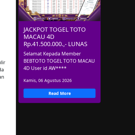
JACKPOT TOGEL TOTO
MACAU 4D
Rp.41.500.000.,- LUNAS
Selamat Kepada Member
BEBTOTO TOGEL TOTO MACAU
lir
4D User id AW****
da
an
Kamis, 06 Agustus 2026
Read More