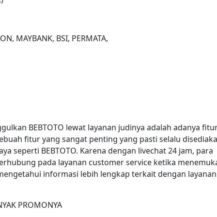
AMON, MAYBANK, BSI, PERMATA,
nggulkan BEBTOTO lewat layanan judinya adalah adanya fitu
sebuah fitur yang sangat penting yang pasti selalu disediak
caya seperti BEBTOTO. Karena dengan livechat 24 jam, para
terhubung pada layanan customer service ketika menemuk
engetahui informasi lebih lengkap terkait dengan layanan 
NYAK PROMONYA