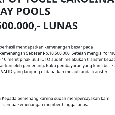
AY POOLS
500.000,- LUNAS
h berhasil mendapatkan kemenangan besar pada
menangan Sebesar Rp.10.500.000, Setelah mengisi formu
– 10 menit pihak BEBTOTO sudah melakukan transfer kepa
 cairkan oleh pemenang. Bukti pembayaran yang kami berik
VALID yang langung di dapatkan melaui tanda transfer
h Kepada pemenang karena sudah mempercayakan kami
ar semua kemenangan member hingga lunas.