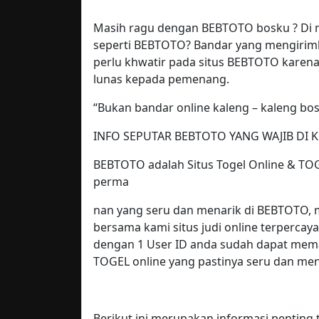
Masih ragu dengan BEBTOTO bosku ? Di m
seperti BEBTOTO? Bandar yang mengirimk
perlu khwatir pada situs BEBTOTO kare
lunas kepada pemenang.
“Bukan bandar online kaleng – kaleng bos
INFO SEPUTAR BEBTOTO YANG WAJIB DI 
BEBTOTO adalah Situs Togel Online & TO
perma
nan yang seru dan menarik di BEBTOTO, 
bersama kami situs judi online terperc
dengan 1 User ID anda sudah dapat mema
TOGEL online yang pastinya seru dan me
Berikut ini merupakan informasi penting