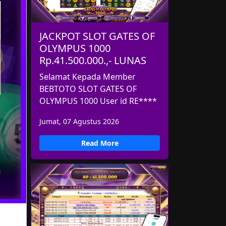
JACKPOT SLOT GATES OF
OLYMPUS 1000
Rp.41.500.000.,- LUNAS
Selamat Kepada Member
BEBTOTO SLOT GATES OF
OLYMPUS 1000 User id RE****
Jumat, 07 Agustus 2026
Read More