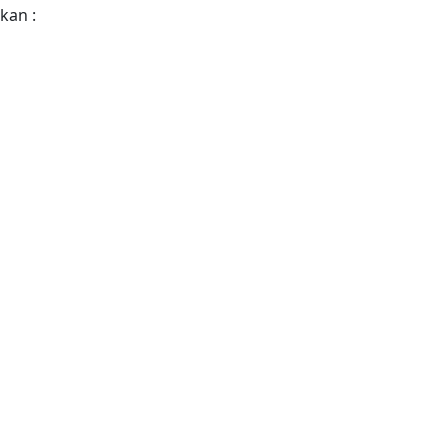
kan :