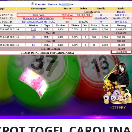
KPOT TOGEL CAROLINA