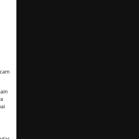
acam
main
ya
ai
ndar