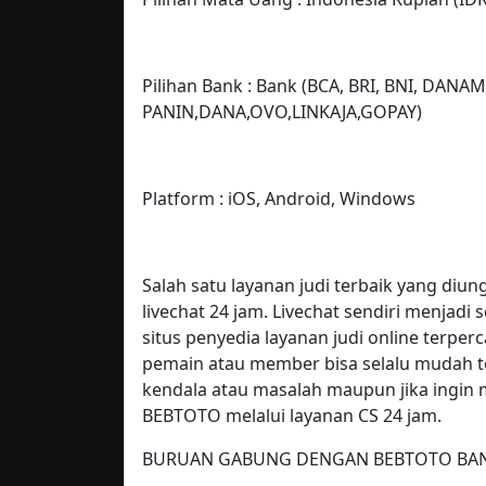
Pilihan Bank : Bank (BCA, BRI, BNI, DAN
PANIN,DANA,OVO,LINKAJA,GOPAY)
Platform : iOS, Android, Windows
Salah satu layanan judi terbaik yang diu
livechat 24 jam. Livechat sendiri menjadi 
situs penyedia layanan judi online terper
pemain atau member bisa selalu mudah 
kendala atau masalah maupun jika ingin m
BEBTOTO melalui layanan CS 24 jam.
BURUAN GABUNG DENGAN BEBTOTO BA