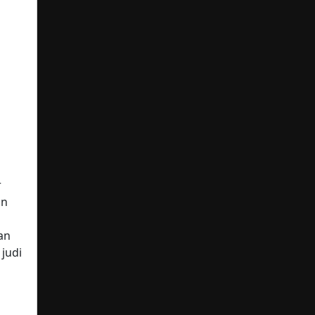
r
an
an
judi