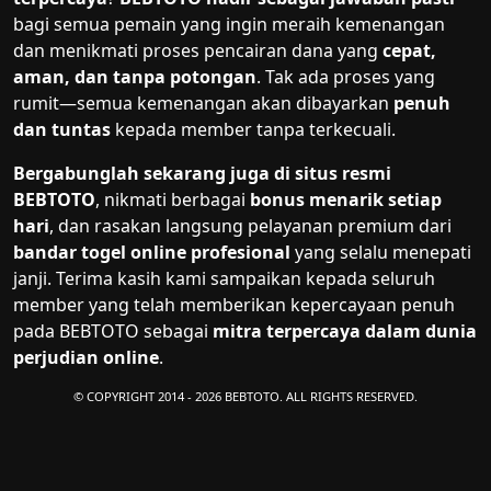
bagi semua pemain yang ingin meraih kemenangan
dan menikmati proses pencairan dana yang
cepat,
aman, dan tanpa potongan
. Tak ada proses yang
rumit—semua kemenangan akan dibayarkan
penuh
dan tuntas
kepada member tanpa terkecuali.
Bergabunglah sekarang juga di situs resmi
BEBTOTO
, nikmati berbagai
bonus menarik setiap
hari
, dan rasakan langsung pelayanan premium dari
bandar togel online profesional
yang selalu menepati
janji. Terima kasih kami sampaikan kepada seluruh
member yang telah memberikan kepercayaan penuh
pada BEBTOTO sebagai
mitra terpercaya dalam dunia
perjudian online
.
© COPYRIGHT 2014 - 2026 BEBTOTO. ALL RIGHTS RESERVED.