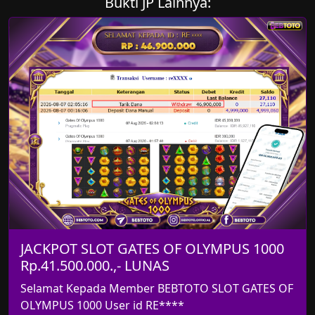
Bukti JP Lainnya:
JACKPOT SLOT GATES OF OLYMPUS 1000
Rp.41.500.000.,- LUNAS
Selamat Kepada Member BEBTOTO SLOT GATES OF
OLYMPUS 1000 User id RE****