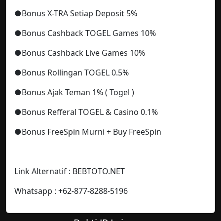
●Bonus X-TRA Setiap Deposit 5%
●Bonus Cashback TOGEL Games 10%
●Bonus Cashback Live Games 10%
●Bonus Rollingan TOGEL 0.5%
●Bonus Ajak Teman 1% ( Togel )
●Bonus Refferal TOGEL & Casino 0.1%
●Bonus FreeSpin Murni + Buy FreeSpin
Link Alternatif : BEBTOTO.NET
Whatsapp : +62-877-8288-5196