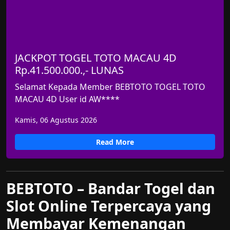
JACKPOT TOGEL TOTO MACAU 4D
Rp.41.500.000.,- LUNAS
Selamat Kepada Member BEBTOTO TOGEL TOTO
MACAU 4D User id AW****
Kamis, 06 Agustus 2026
Read More
BEBTOTO – Bandar Togel dan
Slot Online Terpercaya yang
Membayar Kemenangan