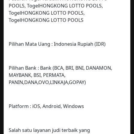
POOLS, TogelHONGKONG LOTTO POOLS,
TogelHONGKONG LOTTO POOLS,
TogelHONGKONG LOTTO POOLS
Pilihan Mata Uang : Indonesia Rupiah (IDR)
Pilihan Bank : Bank (BCA, BRI, BNI, DANAMON,
MAYBANK, BSI, PERMATA,
PANIN,DANA,OVO,LINKAJA,GOPAY)
Platform : iOS, Android, Windows
Salah satu layanan judi terbaik yang