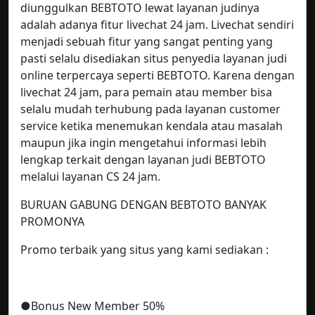
diunggulkan BEBTOTO lewat layanan judinya
adalah adanya fitur livechat 24 jam. Livechat sendiri
menjadi sebuah fitur yang sangat penting yang
pasti selalu disediakan situs penyedia layanan judi
online terpercaya seperti BEBTOTO. Karena dengan
livechat 24 jam, para pemain atau member bisa
selalu mudah terhubung pada layanan customer
service ketika menemukan kendala atau masalah
maupun jika ingin mengetahui informasi lebih
lengkap terkait dengan layanan judi BEBTOTO
melalui layanan CS 24 jam.
BURUAN GABUNG DENGAN BEBTOTO BANYAK
PROMONYA
Promo terbaik yang situs yang kami sediakan :
●Bonus New Member 50%