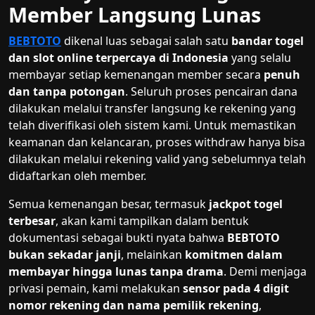
Member Langsung Lunas
BEBTOTO
dikenal luas sebagai salah satu
bandar togel
dan slot online terpercaya di Indonesia
yang selalu
membayar setiap kemenangan member secara
penuh
dan tanpa potongan
. Seluruh proses pencairan dana
dilakukan melalui transfer langsung ke rekening yang
telah diverifikasi oleh sistem kami. Untuk memastikan
keamanan dan kelancaran, proses withdraw hanya bisa
dilakukan melalui rekening valid yang sebelumnya telah
didaftarkan oleh member.
Semua kemenangan besar, termasuk
jackpot togel
terbesar
, akan kami tampilkan dalam bentuk
dokumentasi sebagai bukti nyata bahwa
BEBTOTO
bukan sekadar janji
, melainkan
komitmen dalam
membayar hingga lunas tanpa drama
. Demi menjaga
privasi pemain, kami melakukan
sensor pada 4 digit
nomor rekening dan nama pemilik rekening
,