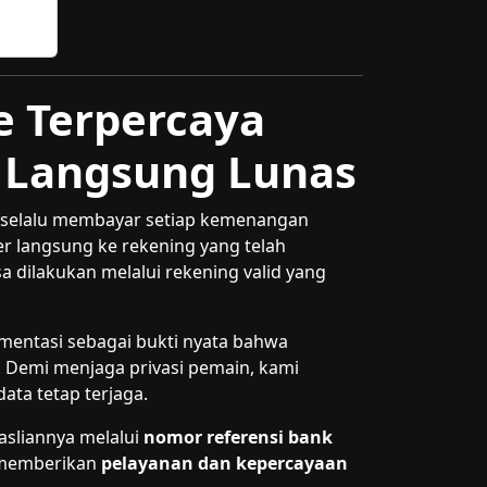
e Terpercaya
Langsung Lunas
selalu membayar setiap kemenangan
er langsung ke rekening yang telah
 dilakukan melalui rekening valid yang
mentasi sebagai bukti nyata bahwa
. Demi menjaga privasi pemain, kami
ata tetap terjaga.
asliannya melalui
nomor referensi bank
 memberikan
pelayanan dan kepercayaan