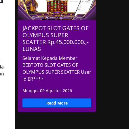
JACKPOT SLOT GATES OF
OLYMPUS SUPER
SCATTER Rp.45.000.000.,-
LUNAS
Selamat Kepada Member
r
BEBTOTO SLOT GATES OF
da
OLYMPUS SUPER SCATTER User
an
id ER****
Minggu, 09 Agustus 2026
Read More