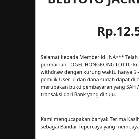
Rp.12.
Selamat kepada Member id : NA*** Tela
permainan TOGEL HONGKONG LOTTO kemen
withdraw dengan kurung waktu hanya 5 
pemilik User id dan dana sudah dapat di
merupakan bukti pembayaran yang SAH / 
transaksi dari Bank yang di tuju.
Kami mengucapakan banyak Terima Kasi
sebagai Bandar Tepercaya yang membay