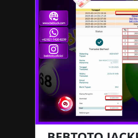
BEBTOTO JAC