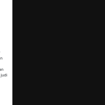
r
an
an
judi