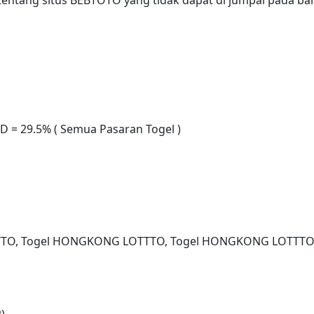
2D = 29.5% ( Semua Pasaran Togel )
TTTO, Togel HONGKONG LOTTTO, Togel HONGKONG LOTTTO
)