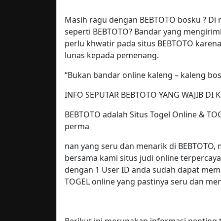
Masih ragu dengan BEBTOTO bosku ? Di m
seperti BEBTOTO? Bandar yang mengirimk
perlu khwatir pada situs BEBTOTO kare
lunas kepada pemenang.
“Bukan bandar online kaleng – kaleng bos
INFO SEPUTAR BEBTOTO YANG WAJIB DI 
BEBTOTO adalah Situs Togel Online & TO
perma
nan yang seru dan menarik di BEBTOTO, 
bersama kami situs judi online terperc
dengan 1 User ID anda sudah dapat mema
TOGEL online yang pastinya seru dan me
Berikut ini merupakan informasi penting