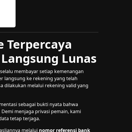
e Terpercaya
Langsung Lunas
selalu membayar setiap kemenangan
er langsung ke rekening yang telah
 dilakukan melalui rekening valid yang
mentasi sebagai bukti nyata bahwa
. Demi menjaga privasi pemain, kami
ata tetap terjaga.
asliannya melalui
nomor referensi bank