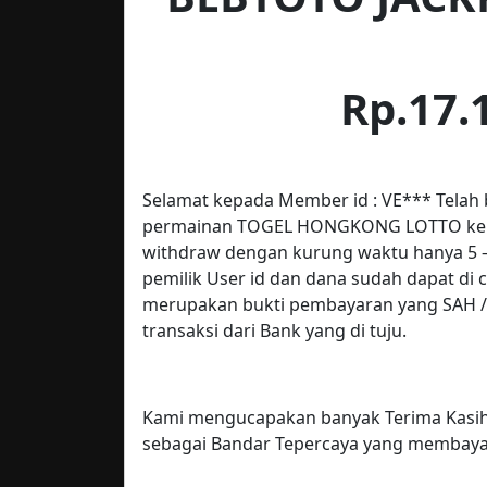
Rp.17.
Selamat kepada Member id : VE*** Tela
permainan TOGEL HONGKONG LOTTO kemen
withdraw dengan kurung waktu hanya 5 
pemilik User id dan dana sudah dapat di
merupakan bukti pembayaran yang SAH / 
transaksi dari Bank yang di tuju.
Kami mengucapakan banyak Terima Kasi
sebagai Bandar Tepercaya yang membay