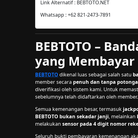
Link Alternatif : BEBTOTO.NET
Whatsapp : +62 821-2473-7891
BEBTOTO – Banda
yang Membayar
BEBTOTO
dikenal luas sebagai salah satu
ba
member secara
penuh dan tanpa potong
diverifikasi oleh sistem kami. Untuk memas
sebelumnya telah didaftarkan oleh member.
Semua kemenangan besar, termasuk
jackpo
BEBTOTO bukan sekadar janji
, melainkan
melakukan
sensor pada 4 digit nomor re
Seluruh bukti pembayaran kemenangan akan