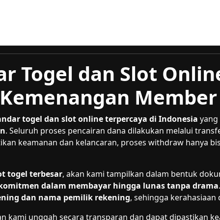
r Togel dan Slot Onlin
 Kemenangan Member 
ndar togel dan slot online terpercaya di Indonesia
yang 
an
. Seluruh proses pencairan dana dilakukan melalui transf
tikan keamanan dan kelancaran, proses withdraw hanya bisa
t togel terbesar
, akan kami tampilkan dalam bentuk doku
komitmen dalam membayar hingga lunas tanpa drama
kening dan nama pemilik rekening
, sehingga kerahasiaan d
 kami unggah secara transparan dan dapat dipastikan ke