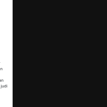
r
an
an
judi