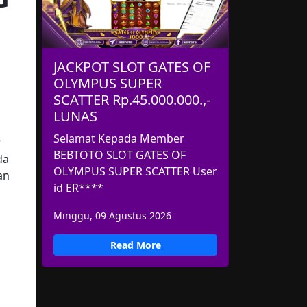
JACKPOT SLOT GATES OF
OLYMPUS SUPER
SCATTER Rp.45.000.000.,-
LUNAS
Selamat Kepada Member
r
BEBTOTO SLOT GATES OF
da
OLYMPUS SUPER SCATTER User
an
id ER****
Minggu, 09 Agustus 2026
Read More