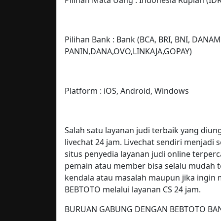
Pilihan Bank : Bank (BCA, BRI, BNI, DAN
PANIN,DANA,OVO,LINKAJA,GOPAY)
Platform : iOS, Android, Windows
Salah satu layanan judi terbaik yang diu
livechat 24 jam. Livechat sendiri menjadi 
situs penyedia layanan judi online terper
pemain atau member bisa selalu mudah 
kendala atau masalah maupun jika ingin m
BEBTOTO melalui layanan CS 24 jam.
BURUAN GABUNG DENGAN BEBTOTO BA