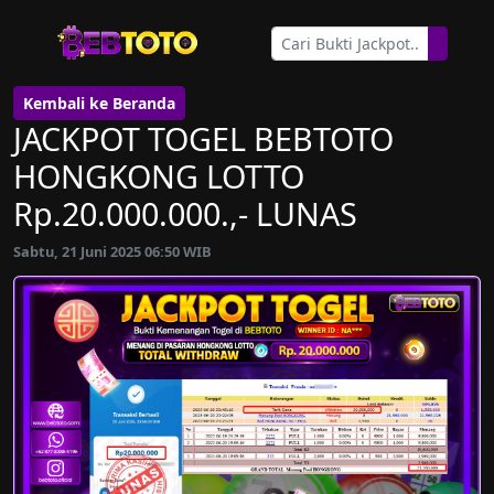
Kembali ke Beranda
JACKPOT TOGEL BEBTOTO
HONGKONG LOTTO
Rp.20.000.000.,- LUNAS
Sabtu, 21 Juni 2025 06:50 WIB