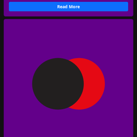
Read More