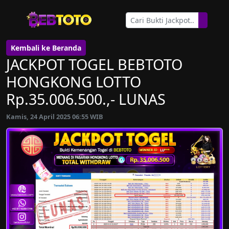
Kembali ke Beranda
JACKPOT TOGEL BEBTOTO
HONGKONG LOTTO
Rp.35.006.500.,- LUNAS
Kamis, 24 April 2025 06:55 WIB