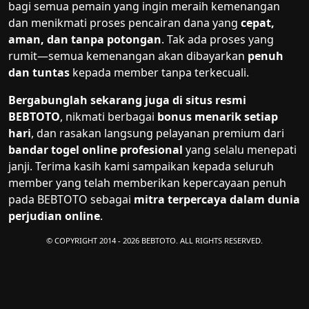
bagi semua pemain yang ingin meraih kemenangan
dan menikmati proses pencairan dana yang
cepat,
aman, dan tanpa potongan
. Tak ada proses yang
rumit—semua kemenangan akan dibayarkan
penuh
dan tuntas
kepada member tanpa terkecuali.
Bergabunglah sekarang juga di situs resmi
BEBTOTO
, nikmati berbagai
bonus menarik setiap
hari
, dan rasakan langsung pelayanan premium dari
bandar togel online profesional
yang selalu menepati
janji. Terima kasih kami sampaikan kepada seluruh
member yang telah memberikan kepercayaan penuh
pada BEBTOTO sebagai
mitra terpercaya dalam dunia
perjudian online
.
© COPYRIGHT 2014 - 2026 BEBTOTO. ALL RIGHTS RESERVED.