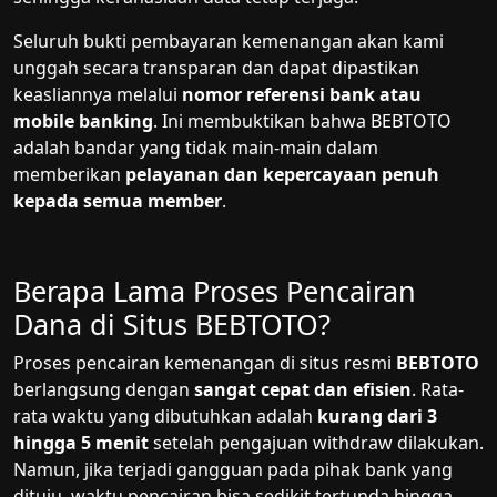
Seluruh bukti pembayaran kemenangan akan kami
unggah secara transparan dan dapat dipastikan
keasliannya melalui
nomor referensi bank atau
mobile banking
. Ini membuktikan bahwa BEBTOTO
adalah bandar yang tidak main-main dalam
memberikan
pelayanan dan kepercayaan penuh
kepada semua member
.
Berapa Lama Proses Pencairan
Dana di Situs BEBTOTO?
Proses pencairan kemenangan di situs resmi
BEBTOTO
berlangsung dengan
sangat cepat dan efisien
. Rata-
rata waktu yang dibutuhkan adalah
kurang dari 3
hingga 5 menit
setelah pengajuan withdraw dilakukan.
Namun, jika terjadi gangguan pada pihak bank yang
dituju, waktu pencairan bisa sedikit tertunda hingga