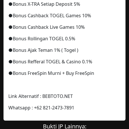
●Bonus X-TRA Setiap Deposit 5%
●Bonus Cashback TOGEL Games 10%
●Bonus Cashback Live Games 10%
●Bonus Rollingan TOGEL 0.5%
●Bonus Ajak Teman 1% ( Togel )
●Bonus Refferal TOGEL & Casino 0.1%
●Bonus FreeSpin Murni + Buy FreeSpin
Link Alternatif : BEBTOTO.NET
Whatsapp : +62 821-2473-7891
Bukti JP Lainnya: