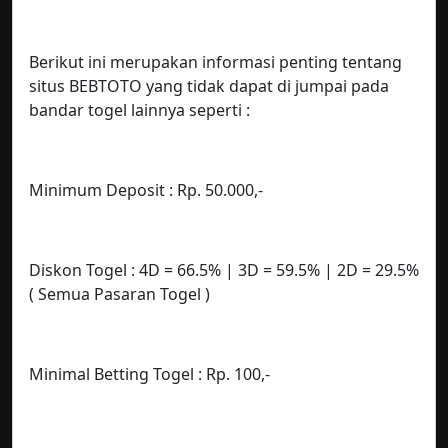
Berikut ini merupakan informasi penting tentang
situs BEBTOTO yang tidak dapat di jumpai pada
bandar togel lainnya seperti :
Minimum Deposit : Rp. 50.000,-
Diskon Togel : 4D = 66.5% | 3D = 59.5% | 2D = 29.5%
( Semua Pasaran Togel )
Minimal Betting Togel : Rp. 100,-