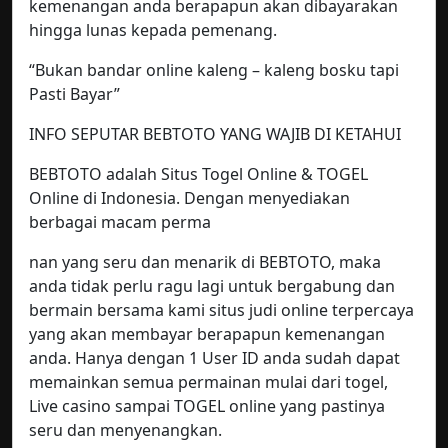
kemenangan anda berapapun akan dibayarakan
hingga lunas kepada pemenang.
“Bukan bandar online kaleng – kaleng bosku tapi
Pasti Bayar”
INFO SEPUTAR BEBTOTO YANG WAJIB DI KETAHUI
BEBTOTO adalah Situs Togel Online & TOGEL
Online di Indonesia. Dengan menyediakan
berbagai macam perma
nan yang seru dan menarik di BEBTOTO, maka
anda tidak perlu ragu lagi untuk bergabung dan
bermain bersama kami situs judi online terpercaya
yang akan membayar berapapun kemenangan
anda. Hanya dengan 1 User ID anda sudah dapat
memainkan semua permainan mulai dari togel,
Live casino sampai TOGEL online yang pastinya
seru dan menyenangkan.