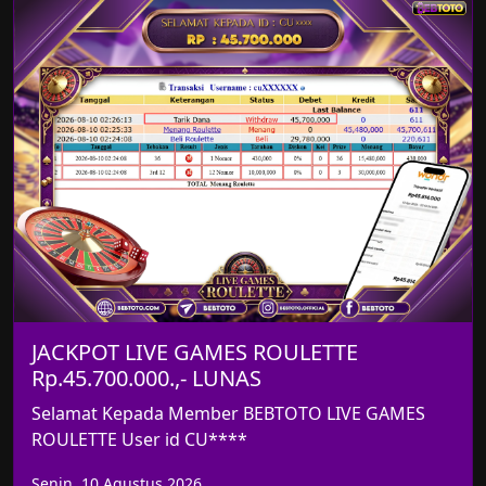
JACKPOT LIVE GAMES ROULETTE
Rp.45.700.000.,- LUNAS
Selamat Kepada Member BEBTOTO LIVE GAMES
ROULETTE User id CU****
Senin, 10 Agustus 2026