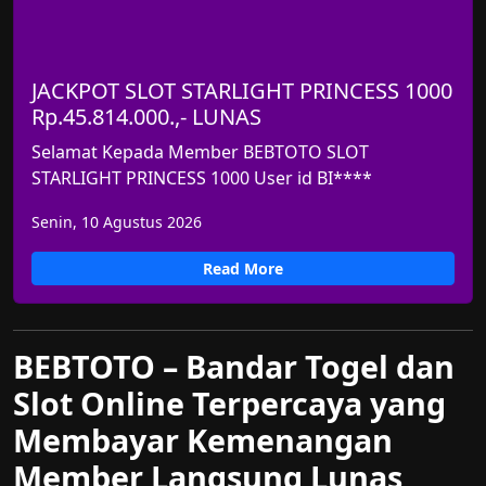
JACKPOT SLOT STARLIGHT PRINCESS 1000
Rp.45.814.000.,- LUNAS
Selamat Kepada Member BEBTOTO SLOT
STARLIGHT PRINCESS 1000 User id BI****
Senin, 10 Agustus 2026
Read More
BEBTOTO – Bandar Togel dan
Slot Online Terpercaya yang
Membayar Kemenangan
Member Langsung Lunas