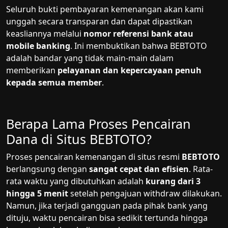
Seluruh bukti pembayaran kemenangan akan kami
unggah secara transparan dan dapat dipastikan
keasliannya melalui
nomor referensi bank atau
mobile banking
. Ini membuktikan bahwa BEBTOTO
adalah bandar yang tidak main-main dalam
memberikan
pelayanan dan kepercayaan penuh
kepada semua member
.
Berapa Lama Proses Pencairan
Dana di Situs BEBTOTO?
Proses pencairan kemenangan di situs resmi
BEBTOTO
berlangsung dengan
sangat cepat dan efisien
. Rata-
rata waktu yang dibutuhkan adalah
kurang dari 3
hingga 5 menit
setelah pengajuan withdraw dilakukan.
Namun, jika terjadi gangguan pada pihak bank yang
dituju, waktu pencairan bisa sedikit tertunda hingga