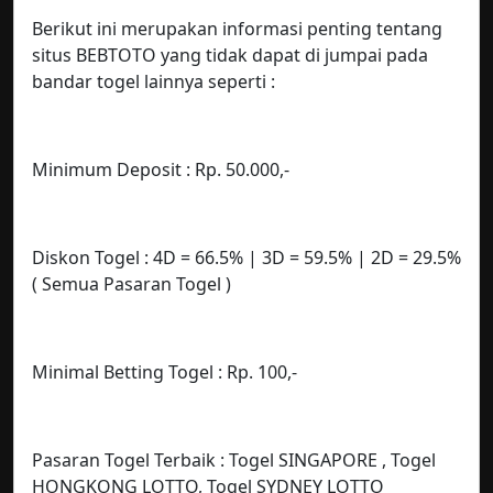
Berikut ini merupakan informasi penting tentang
situs BEBTOTO yang tidak dapat di jumpai pada
bandar togel lainnya seperti :
Minimum Deposit : Rp. 50.000,-
Diskon Togel : 4D = 66.5% | 3D = 59.5% | 2D = 29.5%
( Semua Pasaran Togel )
Minimal Betting Togel : Rp. 100,-
Pasaran Togel Terbaik : Togel SINGAPORE , Togel
HONGKONG LOTTO, Togel SYDNEY LOTTO