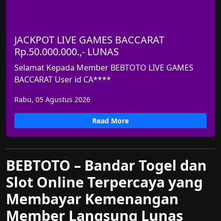
JACKPOT LIVE GAMES BACCARAT
Rp.50.000.000.,- LUNAS
Selamat Kepada Member BEBTOTO LIVE GAMES
BACCARAT User id CA****
Rabu, 05 Agustus 2026
Read More
BEBTOTO – Bandar Togel dan
Slot Online Terpercaya yang
Membayar Kemenangan
Member Langsung Lunas