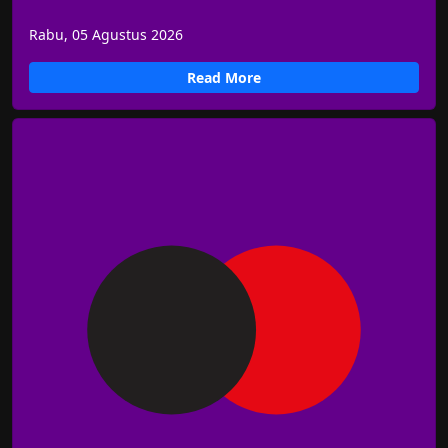
Rabu, 05 Agustus 2026
Read More