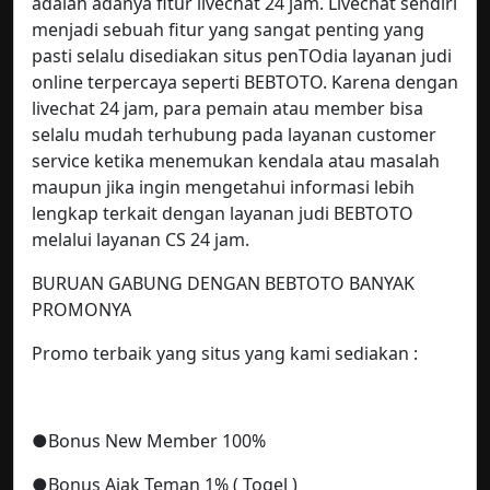
adalah adanya fitur livechat 24 jam. Livechat sendiri
menjadi sebuah fitur yang sangat penting yang
pasti selalu disediakan situs penTOdia layanan judi
online terpercaya seperti BEBTOTO. Karena dengan
livechat 24 jam, para pemain atau member bisa
selalu mudah terhubung pada layanan customer
service ketika menemukan kendala atau masalah
maupun jika ingin mengetahui informasi lebih
lengkap terkait dengan layanan judi BEBTOTO
melalui layanan CS 24 jam.
BURUAN GABUNG DENGAN BEBTOTO BANYAK
PROMONYA
Promo terbaik yang situs yang kami sediakan :
●Bonus New Member 100%
●Bonus Ajak Teman 1% ( Togel )