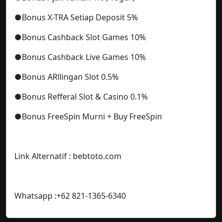
●Bonus X-TRA Setiap Deposit 5%
●Bonus Cashback Slot Games 10%
●Bonus Cashback Live Games 10%
●Bonus ARllingan Slot 0.5%
●Bonus Refferal Slot & Casino 0.1%
●Bonus FreeSpin Murni + Buy FreeSpin
Link Alternatif : bebtoto.com
Whatsapp :+62 821-1365-6340