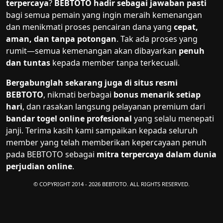
terpercaya
?
BEBTOTO hadir sebagai jawaban pasti
bagi semua pemain yang ingin meraih kemenangan
dan menikmati proses pencairan dana yang
cepat,
aman, dan tanpa potongan
. Tak ada proses yang
rumit—semua kemenangan akan dibayarkan
penuh
dan tuntas
kepada member tanpa terkecuali.
Bergabunglah sekarang juga di situs resmi
BEBTOTO
, nikmati berbagai
bonus menarik setiap
hari
, dan rasakan langsung pelayanan premium dari
bandar togel online profesional
yang selalu menepati
janji. Terima kasih kami sampaikan kepada seluruh
member yang telah memberikan kepercayaan penuh
pada BEBTOTO sebagai
mitra terpercaya dalam dunia
perjudian online
.
© COPYRIGHT 2014 - 2026 BEBTOTO. ALL RIGHTS RESERVED.