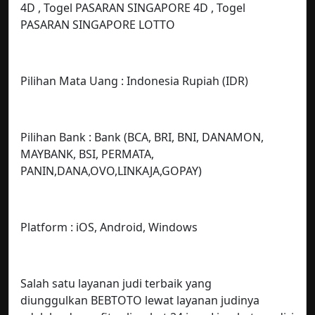
4D , Togel PASARAN SINGAPORE 4D , Togel
PASARAN SINGAPORE LOTTO
Pilihan Mata Uang : Indonesia Rupiah (IDR)
Pilihan Bank : Bank (BCA, BRI, BNI, DANAMON,
MAYBANK, BSI, PERMATA,
PANIN,DANA,OVO,LINKAJA,GOPAY)
Platform : iOS, Android, Windows
Salah satu layanan judi terbaik yang
diunggulkan BEBTOTO lewat layanan judinya