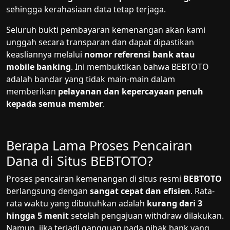
sehingga kerahasiaan data tetap terjaga.
Seluruh bukti pembayaran kemenangan akan kami
unggah secara transparan dan dapat dipastikan
keasliannya melalui
nomor referensi bank atau
mobile banking
. Ini membuktikan bahwa BEBTOTO
adalah bandar yang tidak main-main dalam
memberikan
pelayanan dan kepercayaan penuh
kepada semua member
.
Berapa Lama Proses Pencairan
Dana di Situs BEBTOTO?
Proses pencairan kemenangan di situs resmi
BEBTOTO
berlangsung dengan
sangat cepat dan efisien
. Rata-
rata waktu yang dibutuhkan adalah
kurang dari 3
hingga 5 menit
setelah pengajuan withdraw dilakukan.
Namun, jika terjadi gangguan pada pihak bank yang