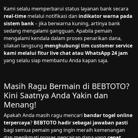
Kami selalu memperbarui status layanan bank secara
real-time
melalui notifikasi dan
indikator warna pada
sistem bank
– jika berwarna kuning, artinya bank
sedang mengalami gangguan. Apabila pemain
mengalami kendala dalam proses penarikan dana,
silakan langsung
menghubungi tim customer service
kami melalui fitur live chat atau WhatsApp 24 jam
yang selalu siap membantu Anda kapan saja.
Masih Ragu Bermain di BEBTOTO?
Kini Saatnya Anda Yakin dan
Menang!
Apakah Anda masih ragu mencari
bandar togel online
terpercaya
?
BEBTOTO hadir sebagai jawaban pasti
bagi semua pemain yang ingin meraih kemenangan
dan menikmati proses pencairan dana yang
cepat,