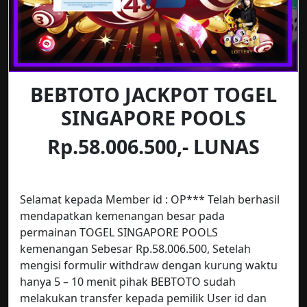
BEBTOTO JACKPOT TOGEL
SINGAPORE POOLS
Rp.58.006.500,- LUNAS
Selamat kepada Member id : OP*** Telah berhasil
mendapatkan kemenangan besar pada
permainan TOGEL SINGAPORE POOLS
kemenangan Sebesar Rp.58.006.500, Setelah
mengisi formulir withdraw dengan kurung waktu
hanya 5 – 10 menit pihak BEBTOTO sudah
melakukan transfer kepada pemilik User id dan