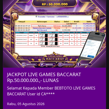
JACKPOT LIVE GAMES BACCARAT
Rp.50.000.000.,- LUNAS
Selamat Kepada Member BEBTOTO LIVE GAMES
BACCARAT User id CA****
Rabu, 05 Agustus 2026