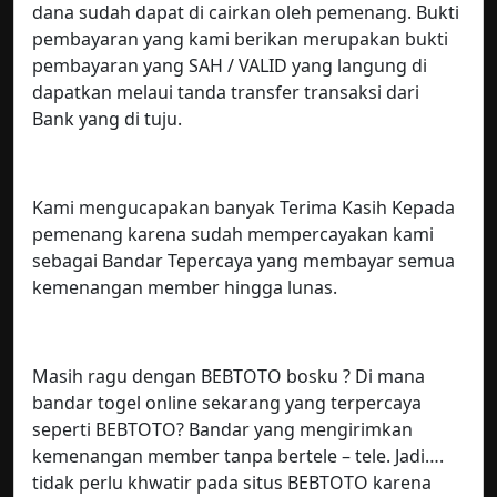
dana sudah dapat di cairkan oleh pemenang. Bukti
pembayaran yang kami berikan merupakan bukti
pembayaran yang SAH / VALID yang langung di
dapatkan melaui tanda transfer transaksi dari
Bank yang di tuju.
Kami mengucapakan banyak Terima Kasih Kepada
pemenang karena sudah mempercayakan kami
sebagai Bandar Tepercaya yang membayar semua
kemenangan member hingga lunas.
Masih ragu dengan BEBTOTO bosku ? Di mana
bandar togel online sekarang yang terpercaya
seperti BEBTOTO? Bandar yang mengirimkan
kemenangan member tanpa bertele – tele. Jadi….
tidak perlu khwatir pada situs BEBTOTO karena