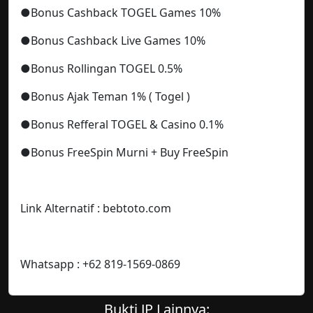
●Bonus Cashback TOGEL Games 10%
●Bonus Cashback Live Games 10%
●Bonus Rollingan TOGEL 0.5%
●Bonus Ajak Teman 1% ( Togel )
●Bonus Refferal TOGEL & Casino 0.1%
●Bonus FreeSpin Murni + Buy FreeSpin
Link Alternatif : bebtoto.com
Whatsapp : +62 819-1569-0869
Bukti JP Lainnya: