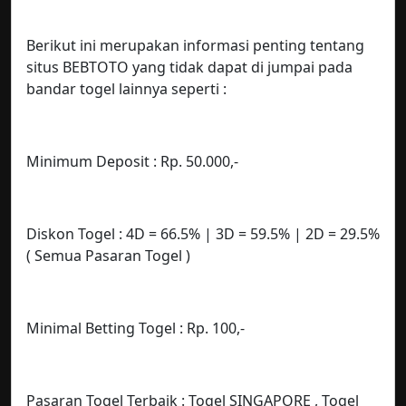
Berikut ini merupakan informasi penting tentang
situs BEBTOTO yang tidak dapat di jumpai pada
bandar togel lainnya seperti :
Minimum Deposit : Rp. 50.000,-
Diskon Togel : 4D = 66.5% | 3D = 59.5% | 2D = 29.5%
( Semua Pasaran Togel )
Minimal Betting Togel : Rp. 100,-
Pasaran Togel Terbaik : Togel SINGAPORE , Togel