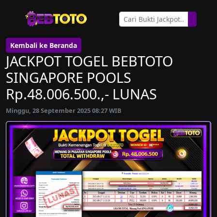
Kembali ke Beranda
JACKPOT TOGEL BEBTOTO
SINGAPORE POOLS
Rp.48.006.500.,- LUNAS
Minggu, 28 September 2025 08:27 WIB