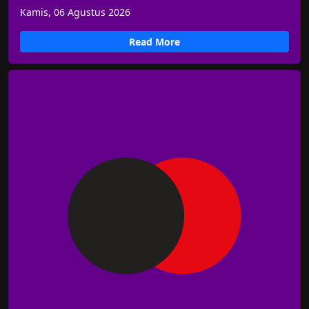
Kamis, 06 Agustus 2026
Read More