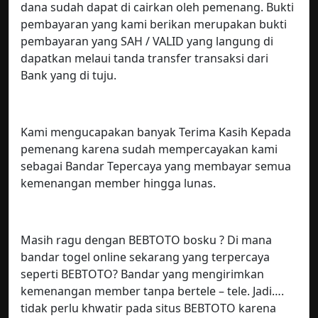
dana sudah dapat di cairkan oleh pemenang. Bukti
pembayaran yang kami berikan merupakan bukti
pembayaran yang SAH / VALID yang langung di
dapatkan melaui tanda transfer transaksi dari
Bank yang di tuju.
Kami mengucapakan banyak Terima Kasih Kepada
pemenang karena sudah mempercayakan kami
sebagai Bandar Tepercaya yang membayar semua
kemenangan member hingga lunas.
Masih ragu dengan BEBTOTO bosku ? Di mana
bandar togel online sekarang yang terpercaya
seperti BEBTOTO? Bandar yang mengirimkan
kemenangan member tanpa bertele – tele. Jadi….
tidak perlu khwatir pada situs BEBTOTO karena