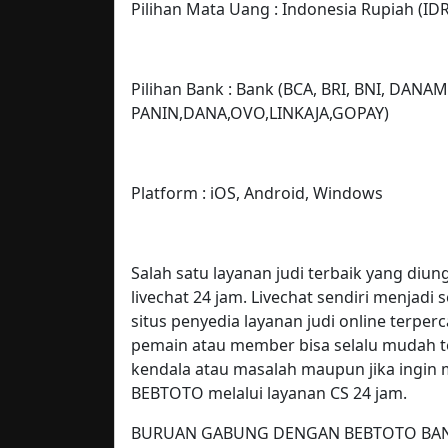
Pilihan Mata Uang : Indonesia Rupiah (IDR
Pilihan Bank : Bank (BCA, BRI, BNI, DAN
PANIN,DANA,OVO,LINKAJA,GOPAY)
Platform : iOS, Android, Windows
Salah satu layanan judi terbaik yang diu
livechat 24 jam. Livechat sendiri menjadi 
situs penyedia layanan judi online terper
pemain atau member bisa selalu mudah 
kendala atau masalah maupun jika ingin m
BEBTOTO melalui layanan CS 24 jam.
BURUAN GABUNG DENGAN BEBTOTO BA