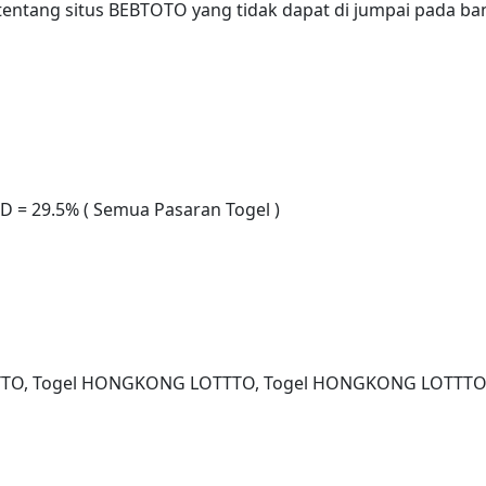
 tentang situs BEBTOTO yang tidak dapat di jumpai pada ba
2D = 29.5% ( Semua Pasaran Togel )
TTTO, Togel HONGKONG LOTTTO, Togel HONGKONG LOTTTO