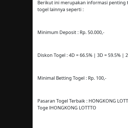
Berikut ini merupakan informasi penting
togel lainnya seperti :
Minimum Deposit : Rp. 50.000,-
Diskon Togel : 4D = 66.5% | 3D = 59.5% | 
Minimal Betting Togel : Rp. 100,-
Pasaran Togel Terbaik : HONGKONG LO
Toge lHONGKONG LOTTTO