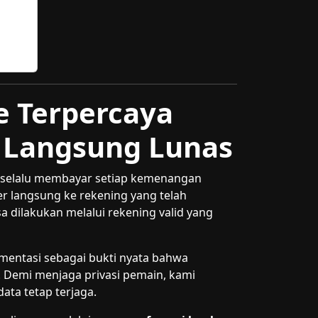
e Terpercaya
Langsung Lunas
selalu membayar setiap kemenangan
er langsung ke rekening yang telah
 dilakukan melalui rekening valid yang
mentasi sebagai bukti nyata bahwa
. Demi menjaga privasi pemain, kami
ata tetap terjaga.