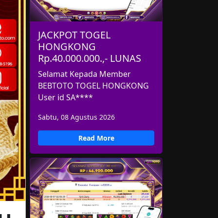
JACKPOT TOGEL
HONGKONG
Rp.40.000.000.,- LUNAS
Selamat Kepada Member
BEBTOTO TOGEL HONGKONG
User id SA****
Sabtu, 08 Agustus 2026
Read More