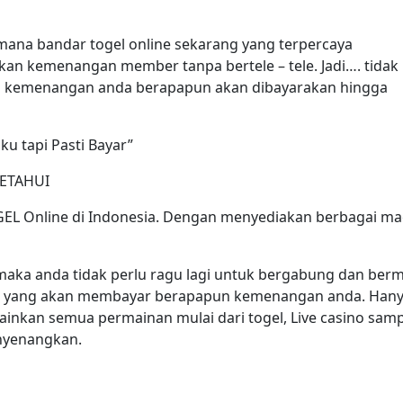
ana bandar togel online sekarang yang terpercaya
an kemenangan member tanpa bertele – tele. Jadi…. tidak
na kemenangan anda berapapun akan dibayarakan hingga
ku tapi Pasti Bayar”
KETAHUI
GEL Online di Indonesia. Dengan menyediakan berbagai m
maka anda tidak perlu ragu lagi untuk bergabung dan ber
aya yang akan membayar berapapun kemenangan anda. Han
inkan semua permainan mulai dari togel, Live casino samp
nyenangkan.