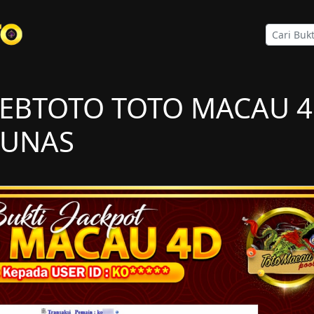
BEBTOTO TOTO MACAU 
 LUNAS