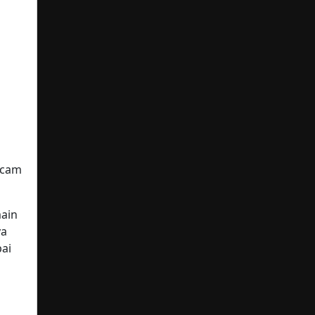
acam
main
ya
ai