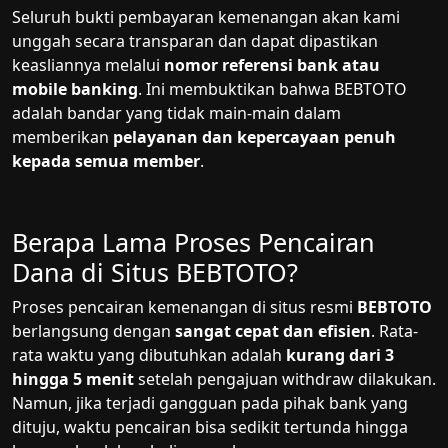
Seluruh bukti pembayaran kemenangan akan kami
unggah secara transparan dan dapat dipastikan
keasliannya melalui
nomor referensi bank atau
mobile banking
. Ini membuktikan bahwa BEBTOTO
adalah bandar yang tidak main-main dalam
memberikan
pelayanan dan kepercayaan penuh
kepada semua member
.
Berapa Lama Proses Pencairan
Dana di Situs BEBTOTO?
Proses pencairan kemenangan di situs resmi
BEBTOTO
berlangsung dengan
sangat cepat dan efisien
. Rata-
rata waktu yang dibutuhkan adalah
kurang dari 3
hingga 5 menit
setelah pengajuan withdraw dilakukan.
Namun, jika terjadi gangguan pada pihak bank yang
dituju, waktu pencairan bisa sedikit tertunda hingga