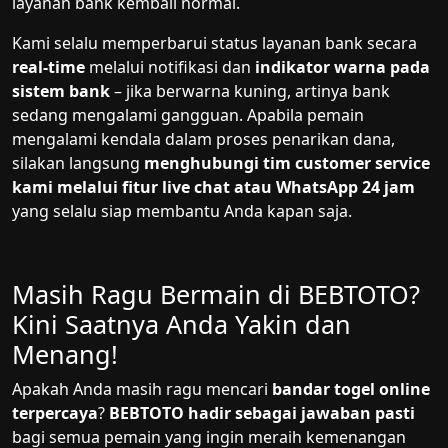
layanan bank kembali normal.
Kami selalu memperbarui status layanan bank secara
real-time
melalui notifikasi dan
indikator warna pada
sistem bank
– jika berwarna kuning, artinya bank
sedang mengalami gangguan. Apabila pemain
mengalami kendala dalam proses penarikan dana,
silakan langsung
menghubungi tim customer service
kami melalui fitur live chat atau WhatsApp 24 jam
yang selalu siap membantu Anda kapan saja.
Masih Ragu Bermain di BEBTOTO?
Kini Saatnya Anda Yakin dan
Menang!
Apakah Anda masih ragu mencari
bandar togel online
terpercaya
?
BEBTOTO hadir sebagai jawaban pasti
bagi semua pemain yang ingin meraih kemenangan