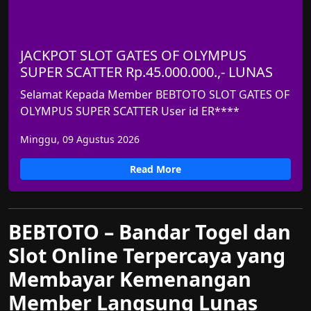
JACKPOT SLOT GATES OF OLYMPUS
SUPER SCATTER Rp.45.000.000.,- LUNAS
Selamat Kepada Member BEBTOTO SLOT GATES OF
OLYMPUS SUPER SCATTER User id ER****
Minggu, 09 Agustus 2026
Read More
BEBTOTO – Bandar Togel dan
Slot Online Terpercaya yang
Membayar Kemenangan
Member Langsung Lunas