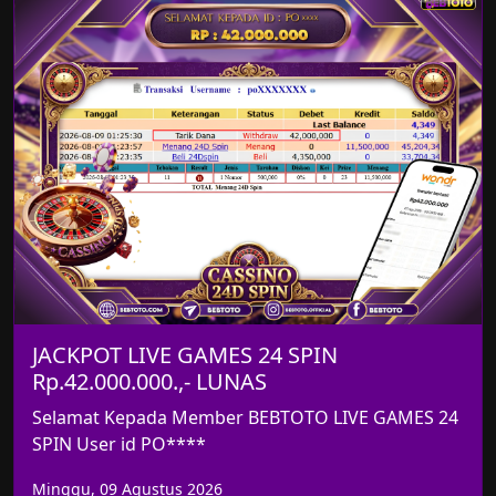
JACKPOT LIVE GAMES 24 SPIN
Rp.42.000.000.,- LUNAS
Selamat Kepada Member BEBTOTO LIVE GAMES 24
SPIN User id PO****
Minggu, 09 Agustus 2026