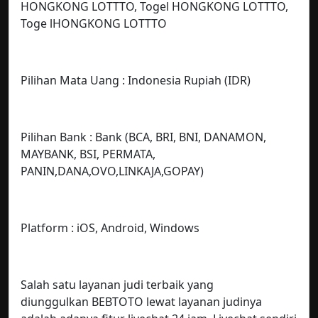
HONGKONG LOTTTO, Togel HONGKONG LOTTTO,
Toge lHONGKONG LOTTTO
Pilihan Mata Uang : Indonesia Rupiah (IDR)
Pilihan Bank : Bank (BCA, BRI, BNI, DANAMON,
MAYBANK, BSI, PERMATA,
PANIN,DANA,OVO,LINKAJA,GOPAY)
Platform : iOS, Android, Windows
Salah satu layanan judi terbaik yang
diunggulkan BEBTOTO lewat layanan judinya