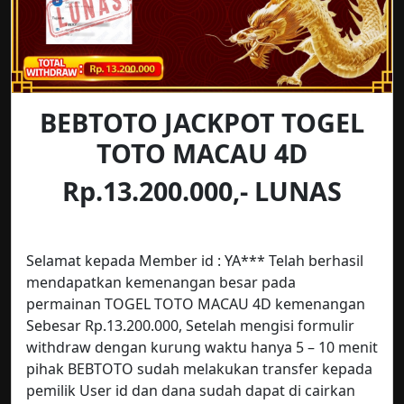
BEBTOTO JACKPOT TOGEL
TOTO MACAU 4D
Rp.13.200.000,- LUNAS
Selamat kepada Member id : YA*** Telah berhasil
mendapatkan kemenangan besar pada
permainan TOGEL TOTO MACAU 4D kemenangan
Sebesar Rp.13.200.000, Setelah mengisi formulir
withdraw dengan kurung waktu hanya 5 – 10 menit
pihak BEBTOTO sudah melakukan transfer kepada
pemilik User id dan dana sudah dapat di cairkan