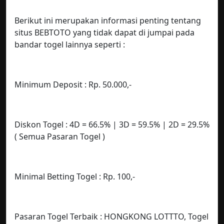
Berikut ini merupakan informasi penting tentang
situs BEBTOTO yang tidak dapat di jumpai pada
bandar togel lainnya seperti :
Minimum Deposit : Rp. 50.000,-
Diskon Togel : 4D = 66.5% | 3D = 59.5% | 2D = 29.5%
( Semua Pasaran Togel )
Minimal Betting Togel : Rp. 100,-
Pasaran Togel Terbaik : HONGKONG LOTTTO, Togel