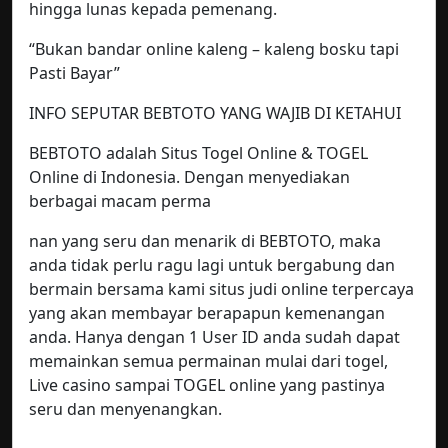
hingga lunas kepada pemenang.
“Bukan bandar online kaleng – kaleng bosku tapi
Pasti Bayar”
INFO SEPUTAR BEBTOTO YANG WAJIB DI KETAHUI
BEBTOTO adalah Situs Togel Online & TOGEL
Online di Indonesia. Dengan menyediakan
berbagai macam perma
nan yang seru dan menarik di BEBTOTO, maka
anda tidak perlu ragu lagi untuk bergabung dan
bermain bersama kami situs judi online terpercaya
yang akan membayar berapapun kemenangan
anda. Hanya dengan 1 User ID anda sudah dapat
memainkan semua permainan mulai dari togel,
Live casino sampai TOGEL online yang pastinya
seru dan menyenangkan.