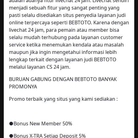
adalah adanya fitur livechat 24 jam. Livechat sendiri
menjadi sebuah fitur yang sangat penting yang
pasti selalu disediakan situs penyedia layanan judi
online terpercaya seperti BEBTOTO. Karena dengan
livechat 24 jam, para pemain atau member bisa
selalu mudah terhubung pada layanan customer
service ketika menemukan kendala atau masalah
maupun jika ingin mengetahui informasi lebih
lengkap terkait dengan layanan judi BEBTOTO
melalui layanan CS 24 jam.
BURUAN GABUNG DENGAN BEBTOTO BANYAK
PROMONYA
Promo terbaik yang situs yang kami sediakan :
●Bonus New Member 50%
●Bonus X-TRA Setiap Deposit 5%