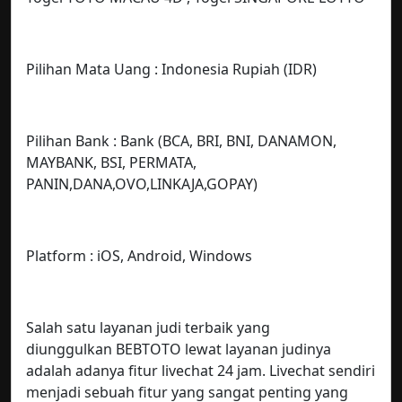
Pilihan Mata Uang : Indonesia Rupiah (IDR)
Pilihan Bank : Bank (BCA, BRI, BNI, DANAMON,
MAYBANK, BSI, PERMATA,
PANIN,DANA,OVO,LINKAJA,GOPAY)
Platform : iOS, Android, Windows
Salah satu layanan judi terbaik yang
diunggulkan BEBTOTO lewat layanan judinya
adalah adanya fitur livechat 24 jam. Livechat sendiri
menjadi sebuah fitur yang sangat penting yang