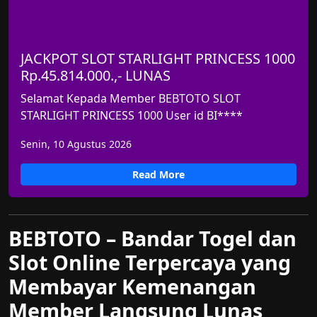
JACKPOT SLOT STARLIGHT PRINCESS 1000
Rp.45.814.000.,- LUNAS
Selamat Kepada Member BEBTOTO SLOT
STARLIGHT PRINCESS 1000 User id BI****
Senin, 10 Agustus 2026
Read More
BEBTOTO – Bandar Togel dan
Slot Online Terpercaya yang
Membayar Kemenangan
Member Langsung Lunas