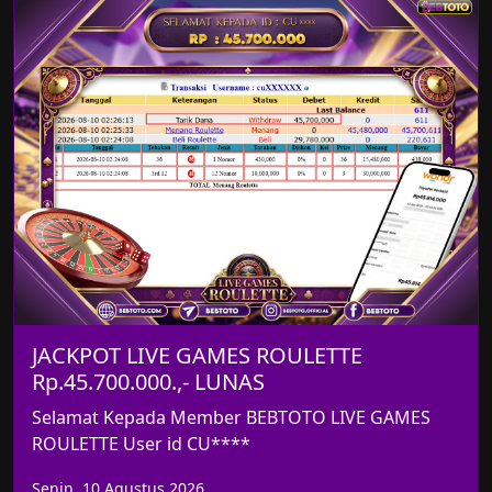
JACKPOT LIVE GAMES ROULETTE
Rp.45.700.000.,- LUNAS
Selamat Kepada Member BEBTOTO LIVE GAMES
ROULETTE User id CU****
Senin, 10 Agustus 2026