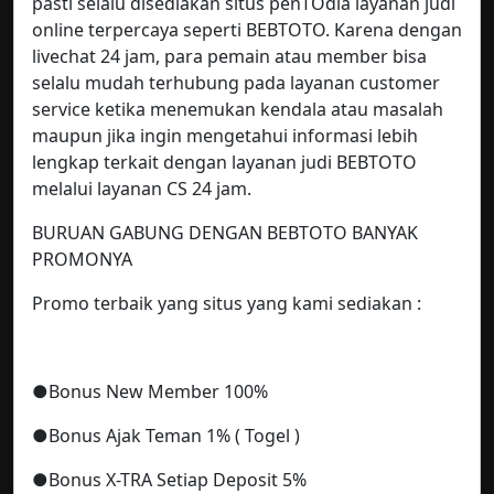
pasti selalu disediakan situs penTOdia layanan judi
online terpercaya seperti BEBTOTO. Karena dengan
livechat 24 jam, para pemain atau member bisa
selalu mudah terhubung pada layanan customer
service ketika menemukan kendala atau masalah
maupun jika ingin mengetahui informasi lebih
lengkap terkait dengan layanan judi BEBTOTO
melalui layanan CS 24 jam.
BURUAN GABUNG DENGAN BEBTOTO BANYAK
PROMONYA
Promo terbaik yang situs yang kami sediakan :
●Bonus New Member 100%
●Bonus Ajak Teman 1% ( Togel )
●Bonus X-TRA Setiap Deposit 5%