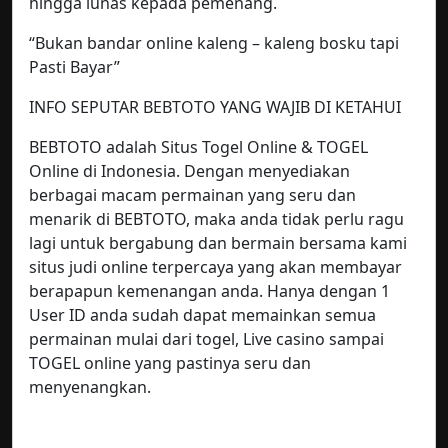
hingga lunas kepada pemenang.
“Bukan bandar online kaleng – kaleng bosku tapi
Pasti Bayar”
INFO SEPUTAR BEBTOTO YANG WAJIB DI KETAHUI
BEBTOTO adalah Situs Togel Online & TOGEL
Online di Indonesia. Dengan menyediakan
berbagai macam permainan yang seru dan
menarik di BEBTOTO, maka anda tidak perlu ragu
lagi untuk bergabung dan bermain bersama kami
situs judi online terpercaya yang akan membayar
berapapun kemenangan anda. Hanya dengan 1
User ID anda sudah dapat memainkan semua
permainan mulai dari togel, Live casino sampai
TOGEL online yang pastinya seru dan
menyenangkan.