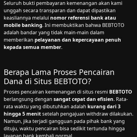
Seluruh bukti pembayaran kemenangan akan kami
unggah secara transparan dan dapat dipastikan
keasliannya melalui
nomor referensi bank atau
mobile banking
. Ini membuktikan bahwa BEBTOTO
adalah bandar yang tidak main-main dalam
memberikan
pelayanan dan kepercayaan penuh
kepada semua member
.
Berapa Lama Proses Pencairan
Dana di Situs BEBTOTO?
Proses pencairan kemenangan di situs resmi
BEBTOTO
berlangsung dengan
sangat cepat dan efisien
. Rata-
rata waktu yang dibutuhkan adalah
kurang dari 3
hingga 5 menit
setelah pengajuan withdraw dilakukan.
Namun, jika terjadi gangguan pada pihak bank yang
dituju, waktu pencairan bisa sedikit tertunda hingga
layanan bank kembali normal.