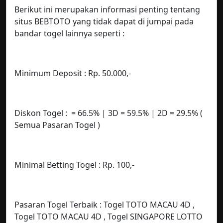
Berikut ini merupakan informasi penting tentang
situs BEBTOTO yang tidak dapat di jumpai pada
bandar togel lainnya seperti :
Minimum Deposit : Rp. 50.000,-
Diskon Togel : = 66.5% | 3D = 59.5% | 2D = 29.5% (
Semua Pasaran Togel )
Minimal Betting Togel : Rp. 100,-
Pasaran Togel Terbaik : Togel TOTO MACAU 4D ,
Togel TOTO MACAU 4D , Togel SINGAPORE LOTTO