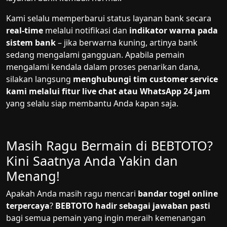
Kami selalu memperbarui status layanan bank secara
real-time
melalui notifikasi dan
indikator warna pada
sistem bank
– jika berwarna kuning, artinya bank
sedang mengalami gangguan. Apabila pemain
mengalami kendala dalam proses penarikan dana,
silakan langsung
menghubungi tim customer service
kami melalui fitur live chat atau WhatsApp 24 jam
yang selalu siap membantu Anda kapan saja.
Masih Ragu Bermain di BEBTOTO?
Kini Saatnya Anda Yakin dan
Menang!
Apakah Anda masih ragu mencari
bandar togel online
terpercaya
?
BEBTOTO hadir sebagai jawaban pasti
bagi semua pemain yang ingin meraih kemenangan