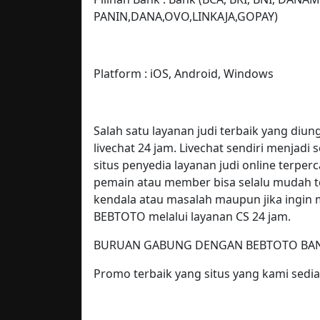
PANIN,DANA,OVO,LINKAJA,GOPAY)
Platform : iOS, Android, Windows
Salah satu layanan judi terbaik yang diu
livechat 24 jam. Livechat sendiri menjadi 
situs penyedia layanan judi online terper
pemain atau member bisa selalu mudah 
kendala atau masalah maupun jika ingin m
BEBTOTO melalui layanan CS 24 jam.
BURUAN GABUNG DENGAN BEBTOTO BA
Promo terbaik yang situs yang kami sedia