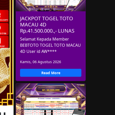
JACKPOT TOGEL TOTO
MACAU 4D
Rp.41.500.000.,- LUNAS
Selamat Kepada Member
BEBTOTO TOGEL TOTO MACAU
4D User id AW****
Kamis, 06 Agustus 2026
Read More