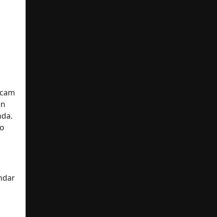
acam
an
nda.
no
ndar