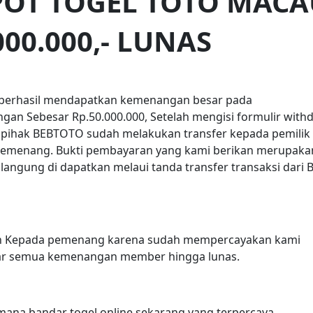
POT TOGEL TOTO MACA
000.000,- LUNAS
h berhasil mendapatkan kemenangan besar pada
 Sebesar Rp.50.000.000, Setelah mengisi formulir with
 pihak BEBTOTO sudah melakukan transfer kepada pemilik
h pemenang. Bukti pembayaran yang kami berikan merupaka
langung di dapatkan melaui tanda transfer transaksi dari 
h Kepada pemenang karena sudah mempercayakan kami
ar semua kemenangan member hingga lunas.
ana bandar togel online sekarang yang terpercaya