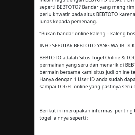
seperti BEBTOTO? Bandar yang mengirimk
perlu khwatir pada situs BEBTOTO kare
lunas kepada pemenang.
“Bukan bandar online kaleng – kaleng bos
INFO SEPUTAR BEBTOTO YANG WAJIB DI 
BEBTOTO adalah Situs Togel Online & TO
permainan yang seru dan menarik di BEB
bermain bersama kami situs judi online
Hanya dengan 1 User ID anda sudah dapa
sampai TOGEL online yang pastinya seru
Berikut ini merupakan informasi penting
togel lainnya seperti :