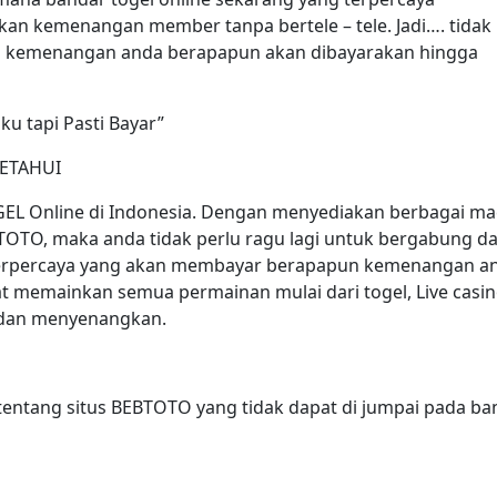
an kemenangan member tanpa bertele – tele. Jadi…. tidak
na kemenangan anda berapapun akan dibayarakan hingga
ku tapi Pasti Bayar”
KETAHUI
GEL Online di Indonesia. Dengan menyediakan berbagai m
TOTO, maka anda tidak perlu ragu lagi untuk bergabung d
 terpercaya yang akan membayar berapapun kemenangan a
t memainkan semua permainan mulai dari togel, Live casi
 dan menyenangkan.
 tentang situs BEBTOTO yang tidak dapat di jumpai pada ba