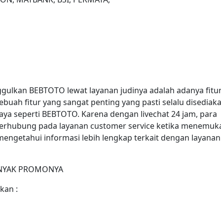
nggulkan BEBTOTO lewat layanan judinya adalah adanya fitu
sebuah fitur yang sangat penting yang pasti selalu disediak
caya seperti BEBTOTO. Karena dengan livechat 24 jam, para
terhubung pada layanan customer service ketika menemuk
engetahui informasi lebih lengkap terkait dengan layanan 
NYAK PROMONYA
kan :