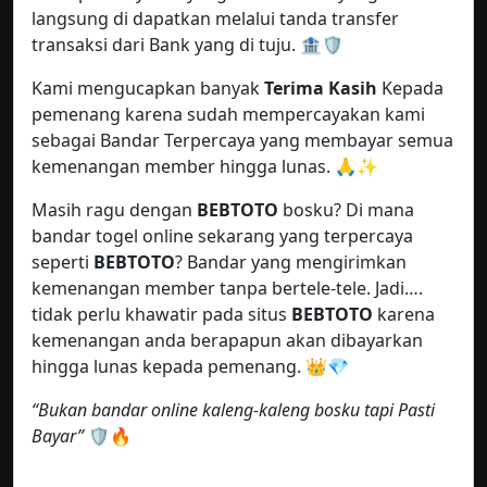
langsung di dapatkan melalui tanda transfer
transaksi dari Bank yang di tuju. 🏦🛡️
Kami mengucapkan banyak
Terima Kasih
Kepada
pemenang karena sudah mempercayakan kami
sebagai Bandar Terpercaya yang membayar semua
kemenangan member hingga lunas. 🙏✨
Masih ragu dengan
BEBTOTO
bosku? Di mana
bandar togel online sekarang yang terpercaya
seperti
BEBTOTO
? Bandar yang mengirimkan
kemenangan member tanpa bertele-tele. Jadi….
tidak perlu khawatir pada situs
BEBTOTO
karena
kemenangan anda berapapun akan dibayarkan
hingga lunas kepada pemenang. 👑💎
“Bukan bandar online kaleng-kaleng bosku tapi Pasti
Bayar”
🛡️🔥