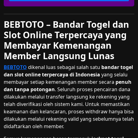
BEBTOTO – Bandar Togel dan
Slot Online Terpercaya yang
Membayar Kemenangan
Member Langsung Lunas
BEBTOTO
dikenal luas sebagai salah satu
bandar togel
dan slot online terpercaya di Indonesia
yang selalu
membayar setiap kemenangan member secara
penuh
dan tanpa potongan
. Seluruh proses pencairan dana
dilakukan melalui transfer langsung ke rekening yang
telah diverifikasi oleh sistem kami. Untuk memastikan
keamanan dan kelancaran, proses withdraw hanya bisa
dilakukan melalui rekening valid yang sebelumnya telah
didaftarkan oleh member.