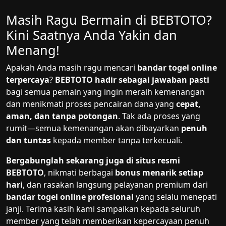
Masih Ragu Bermain di BEBTOTO?
Kini Saatnya Anda Yakin dan
Menang!
Apakah Anda masih ragu mencari
bandar togel online
terpercaya
?
BEBTOTO hadir sebagai jawaban pasti
bagi semua pemain yang ingin meraih kemenangan
dan menikmati proses pencairan dana yang
cepat,
aman, dan tanpa potongan
. Tak ada proses yang
rumit—semua kemenangan akan dibayarkan
penuh
dan tuntas
kepada member tanpa terkecuali.
Bergabunglah sekarang juga di situs resmi
BEBTOTO
, nikmati berbagai
bonus menarik setiap
hari
, dan rasakan langsung pelayanan premium dari
bandar togel online profesional
yang selalu menepati
janji. Terima kasih kami sampaikan kepada seluruh
member yang telah memberikan kepercayaan penuh