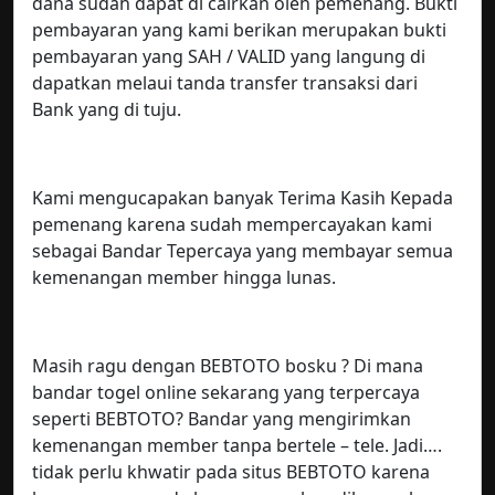
dana sudah dapat di cairkan oleh pemenang. Bukti
pembayaran yang kami berikan merupakan bukti
pembayaran yang SAH / VALID yang langung di
dapatkan melaui tanda transfer transaksi dari
Bank yang di tuju.
Kami mengucapakan banyak Terima Kasih Kepada
pemenang karena sudah mempercayakan kami
sebagai Bandar Tepercaya yang membayar semua
kemenangan member hingga lunas.
Masih ragu dengan BEBTOTO bosku ? Di mana
bandar togel online sekarang yang terpercaya
seperti BEBTOTO? Bandar yang mengirimkan
kemenangan member tanpa bertele – tele. Jadi….
tidak perlu khwatir pada situs BEBTOTO karena