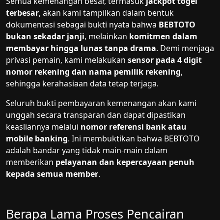
Semua kemenangan besar, termasuk
jackpot togel
terbesar
, akan kami tampilkan dalam bentuk
dokumentasi sebagai bukti nyata bahwa
BEBTOTO
bukan sekadar janji
, melainkan
komitmen dalam
membayar hingga lunas tanpa drama
. Demi menjaga
privasi pemain, kami melakukan
sensor pada 4 digit
nomor rekening dan nama pemilik rekening
,
sehingga kerahasiaan data tetap terjaga.
Seluruh bukti pembayaran kemenangan akan kami
unggah secara transparan dan dapat dipastikan
keasliannya melalui
nomor referensi bank atau
mobile banking
. Ini membuktikan bahwa BEBTOTO
adalah bandar yang tidak main-main dalam
memberikan
pelayanan dan kepercayaan penuh
kepada semua member
.
Berapa Lama Proses Pencairan