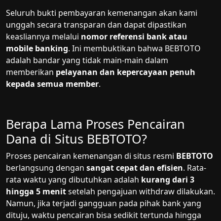
Seluruh bukti pembayaran kemenangan akan kami
unggah secara transparan dan dapat dipastikan
keasliannya melalui
nomor referensi bank atau
mobile banking
. Ini membuktikan bahwa BEBTOTO
adalah bandar yang tidak main-main dalam
memberikan
pelayanan dan kepercayaan penuh
kepada semua member
.
Berapa Lama Proses Pencairan
Dana di Situs BEBTOTO?
Proses pencairan kemenangan di situs resmi
BEBTOTO
berlangsung dengan
sangat cepat dan efisien
. Rata-
rata waktu yang dibutuhkan adalah
kurang dari 3
hingga 5 menit
setelah pengajuan withdraw dilakukan.
Namun, jika terjadi gangguan pada pihak bank yang
dituju, waktu pencairan bisa sedikit tertunda hingga