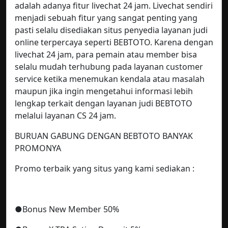
adalah adanya fitur livechat 24 jam. Livechat sendiri
menjadi sebuah fitur yang sangat penting yang
pasti selalu disediakan situs penyedia layanan judi
online terpercaya seperti BEBTOTO. Karena dengan
livechat 24 jam, para pemain atau member bisa
selalu mudah terhubung pada layanan customer
service ketika menemukan kendala atau masalah
maupun jika ingin mengetahui informasi lebih
lengkap terkait dengan layanan judi BEBTOTO
melalui layanan CS 24 jam.
BURUAN GABUNG DENGAN BEBTOTO BANYAK
PROMONYA
Promo terbaik yang situs yang kami sediakan :
●Bonus New Member 50%