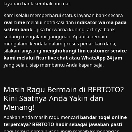
layanan bank kembali normal.
Kami selalu memperbarui status layanan bank secara
real-time
melalui notifikasi dan
indikator warna pada
sistem bank
– jika berwarna kuning, artinya bank
sedang mengalami gangguan. Apabila pemain
mengalami kendala dalam proses penarikan dana,
silakan langsung
menghubungi tim customer service
kami melalui fitur live chat atau WhatsApp 24 jam
yang selalu siap membantu Anda kapan saja.
Masih Ragu Bermain di BEBTOTO?
Kini Saatnya Anda Yakin dan
Menang!
Apakah Anda masih ragu mencari
bandar togel online
terpercaya
?
BEBTOTO hadir sebagai jawaban pasti
bagi semua pemain yang ingin meraih kemenangan