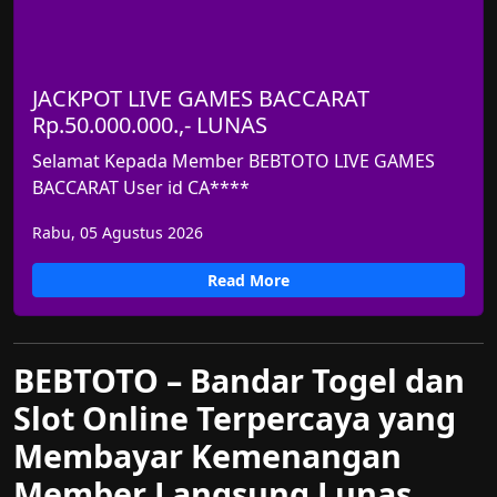
JACKPOT LIVE GAMES BACCARAT
Rp.50.000.000.,- LUNAS
Selamat Kepada Member BEBTOTO LIVE GAMES
BACCARAT User id CA****
Rabu, 05 Agustus 2026
Read More
BEBTOTO – Bandar Togel dan
Slot Online Terpercaya yang
Membayar Kemenangan
Member Langsung Lunas