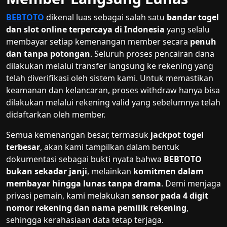
BEBTOTO
dikenal luas sebagai salah satu
bandar togel
dan slot online terpercaya di Indonesia
yang selalu
membayar setiap kemenangan member secara
penuh
dan tanpa potongan
. Seluruh proses pencairan dana
dilakukan melalui transfer langsung ke rekening yang
telah diverifikasi oleh sistem kami. Untuk memastikan
keamanan dan kelancaran, proses withdraw hanya bisa
dilakukan melalui rekening valid yang sebelumnya telah
didaftarkan oleh member.
Semua kemenangan besar, termasuk
jackpot togel
terbesar
, akan kami tampilkan dalam bentuk
dokumentasi sebagai bukti nyata bahwa
BEBTOTO
bukan sekadar janji
, melainkan
komitmen dalam
membayar hingga lunas tanpa drama
. Demi menjaga
privasi pemain, kami melakukan
sensor pada 4 digit
nomor rekening dan nama pemilik rekening
,
sehingga kerahasiaan data tetap terjaga.