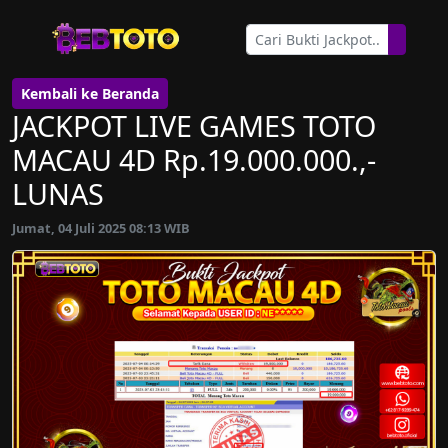
Kembali ke Beranda
JACKPOT LIVE GAMES TOTO
MACAU 4D Rp.19.000.000.,-
LUNAS
Jumat, 04 Juli 2025 08:13 WIB