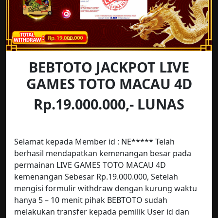
BEBTOTO JACKPOT LIVE
GAMES TOTO MACAU 4D
Rp.19.000.000,- LUNAS
Selamat kepada Member id : NE***** Telah
berhasil mendapatkan kemenangan besar pada
permainan LIVE GAMES TOTO MACAU 4D
kemenangan Sebesar Rp.19.000.000, Setelah
mengisi formulir withdraw dengan kurung waktu
hanya 5 – 10 menit pihak BEBTOTO sudah
melakukan transfer kepada pemilik User id dan