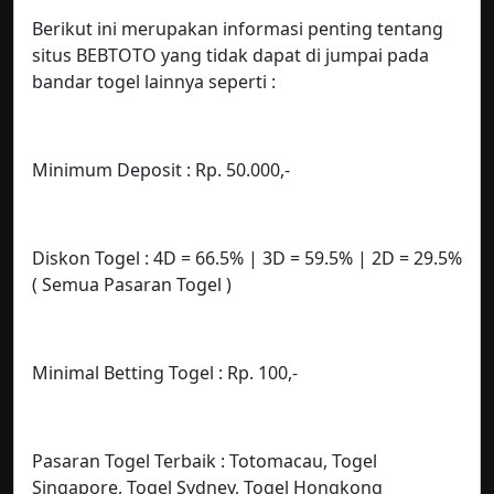
Berikut ini merupakan informasi penting tentang
situs BEBTOTO yang tidak dapat di jumpai pada
bandar togel lainnya seperti :
Minimum Deposit : Rp. 50.000,-
Diskon Togel : 4D = 66.5% | 3D = 59.5% | 2D = 29.5%
( Semua Pasaran Togel )
Minimal Betting Togel : Rp. 100,-
Pasaran Togel Terbaik : Totomacau, Togel
Singapore, Togel Sydney, Togel Hongkong