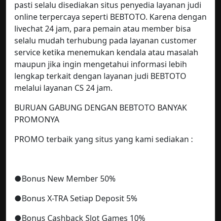
pasti selalu disediakan situs penyedia layanan judi
online terpercaya seperti BEBTOTO. Karena dengan
livechat 24 jam, para pemain atau member bisa
selalu mudah terhubung pada layanan customer
service ketika menemukan kendala atau masalah
maupun jika ingin mengetahui informasi lebih
lengkap terkait dengan layanan judi BEBTOTO
melalui layanan CS 24 jam.
BURUAN GABUNG DENGAN BEBTOTO BANYAK
PROMONYA
PROMO terbaik yang situs yang kami sediakan :
●Bonus New Member 50%
●Bonus X-TRA Setiap Deposit 5%
●Bonus Cashback Slot Games 10%