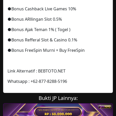
●Bonus Cashback Live Games 10%
●Bonus ARllingan Slot 0.5%
●Bonus Ajak Teman 1% ( Togel )
●Bonus Refferal Slot & Casino 0.1%
●Bonus FreeSpin Murni + Buy FreeSpin
Link Alternatif : BEBTOTO.NET
Whatsapp : +62-877-8288-5196
Bukti JP Lainnya: