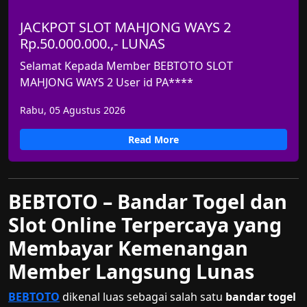
JACKPOT SLOT MAHJONG WAYS 2
Rp.50.000.000.,- LUNAS
Selamat Kepada Member BEBTOTO SLOT
MAHJONG WAYS 2 User id PA****
Rabu, 05 Agustus 2026
Read More
BEBTOTO – Bandar Togel dan
Slot Online Terpercaya yang
Membayar Kemenangan
Member Langsung Lunas
BEBTOTO
dikenal luas sebagai salah satu
bandar togel