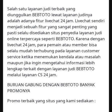
Salah satu layanan judi terbaik yang
diunggulkan BEBTOTO lewat layanan judinya
adalah adanya fitur livechat 24 jam. Livechat sendiri
menjadi sebuah fitur yang sangat penting yang
pasti selalu disediakan situs penyedia layanan judi
online terpercaya seperti BEBTOTO. Karena dengan
livechat 24 jam, para pemain atau member bisa
selalu mudah terhubung pada layanan customer
service ketika menemukan kendala atau masalah
maupun jika ingin mengetahui informasi lebih
lengkap terkait dengan layanan judi BEBTOTO
melalui layanan CS 24 jam.
BURUAN GABUNG DENGAN BEBTOTO BANYAK
PROMONYA
Promo terbaik yang situs yang kami sediakan :