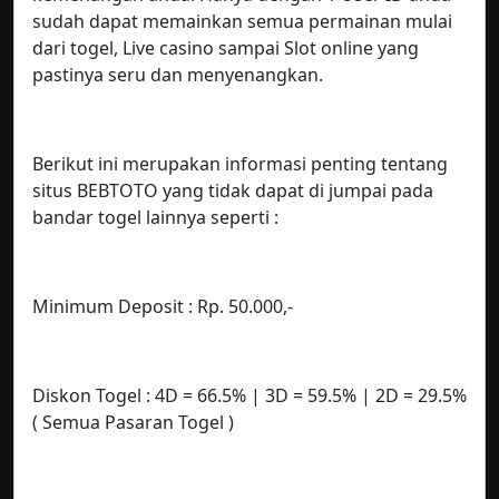
sudah dapat memainkan semua permainan mulai
dari togel, Live casino sampai Slot online yang
pastinya seru dan menyenangkan.
Berikut ini merupakan informasi penting tentang
situs BEBTOTO yang tidak dapat di jumpai pada
bandar togel lainnya seperti :
Minimum Deposit : Rp. 50.000,-
Diskon Togel : 4D = 66.5% | 3D = 59.5% | 2D = 29.5%
( Semua Pasaran Togel )