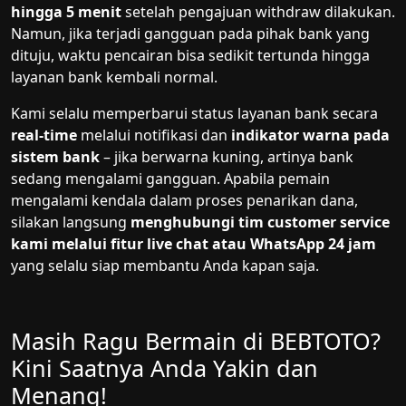
hingga 5 menit
setelah pengajuan withdraw dilakukan.
Namun, jika terjadi gangguan pada pihak bank yang
dituju, waktu pencairan bisa sedikit tertunda hingga
layanan bank kembali normal.
Kami selalu memperbarui status layanan bank secara
real-time
melalui notifikasi dan
indikator warna pada
sistem bank
– jika berwarna kuning, artinya bank
sedang mengalami gangguan. Apabila pemain
mengalami kendala dalam proses penarikan dana,
silakan langsung
menghubungi tim customer service
kami melalui fitur live chat atau WhatsApp 24 jam
yang selalu siap membantu Anda kapan saja.
Masih Ragu Bermain di BEBTOTO?
Kini Saatnya Anda Yakin dan
Menang!