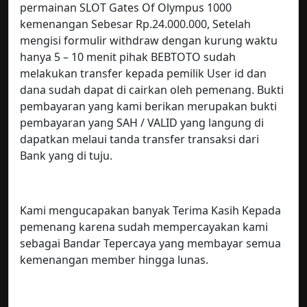
permainan SLOT Gates Of Olympus 1000
kemenangan Sebesar Rp.24.000.000, Setelah
mengisi formulir withdraw dengan kurung waktu
hanya 5 – 10 menit pihak BEBTOTO sudah
melakukan transfer kepada pemilik User id dan
dana sudah dapat di cairkan oleh pemenang. Bukti
pembayaran yang kami berikan merupakan bukti
pembayaran yang SAH / VALID yang langung di
dapatkan melaui tanda transfer transaksi dari
Bank yang di tuju.
Kami mengucapakan banyak Terima Kasih Kepada
pemenang karena sudah mempercayakan kami
sebagai Bandar Tepercaya yang membayar semua
kemenangan member hingga lunas.