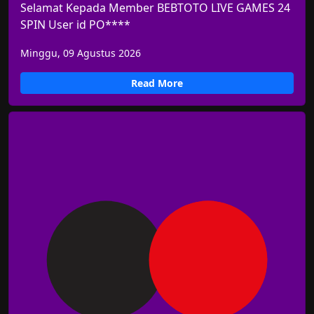
Selamat Kepada Member BEBTOTO LIVE GAMES 24
SPIN User id PO****
Minggu, 09 Agustus 2026
Read More