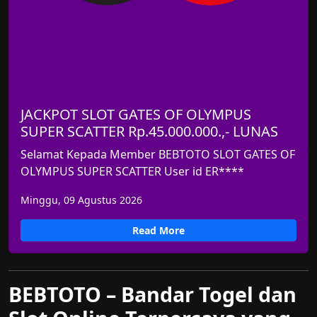
JACKPOT SLOT GATES OF OLYMPUS
SUPER SCATTER Rp.45.000.000.,- LUNAS
Selamat Kepada Member BEBTOTO SLOT GATES OF
OLYMPUS SUPER SCATTER User id ER****
Minggu, 09 Agustus 2026
Read More
BEBTOTO – Bandar Togel dan